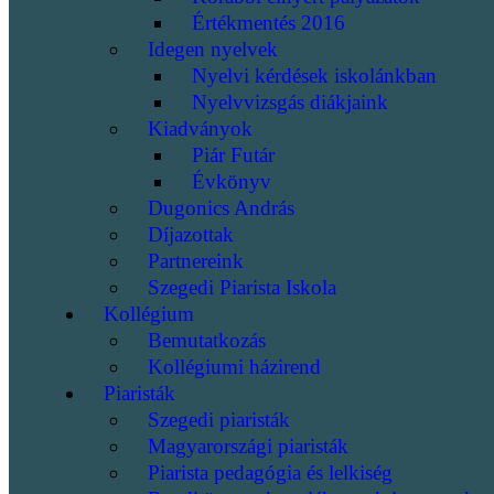
Értékmentés 2016
Idegen nyelvek
Nyelvi kérdések iskolánkban
Nyelvvizsgás diákjaink
Kiadványok
Piár Futár
Évkönyv
Dugonics András
Díjazottak
Partnereink
Szegedi Piarista Iskola
Kollégium
Bemutatkozás
Kollégiumi házirend
Piaristák
Szegedi piaristák
Magyarországi piaristák
Piarista pedagógia és lelkiség