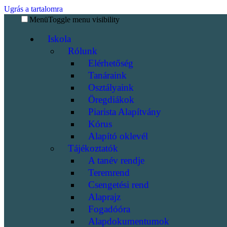
Ugrás a tartalomra
Menü
Toggle menu visibility
Iskola
Rólunk
Elérhetőség
Tanáraink
Osztályaink
Öregdiákok
Piarista Alapítvány
Kórus
Alapító oklevél
Tájékoztatók
A tanév rendje
Teremrend
Csengetési rend
Alaprajz
Fogadóóra
Alapdokumentumok