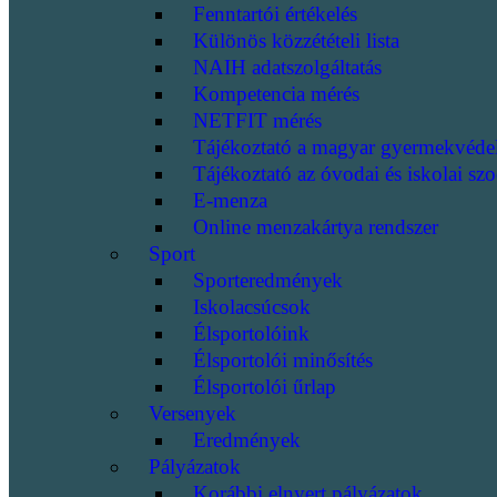
Fenntartói értékelés
Különös közzétételi lista
NAIH adatszolgáltatás
Kompetencia mérés
NETFIT mérés
Tájékoztató a magyar gyermekvéde
Tájékoztató az óvodai és iskolai szo
E-menza
Online menzakártya rendszer
Sport
Sporteredmények
Iskolacsúcsok
Élsportolóink
Élsportolói minősítés
Élsportolói űrlap
Versenyek
Eredmények
Pályázatok
Korábbi elnyert pályázatok