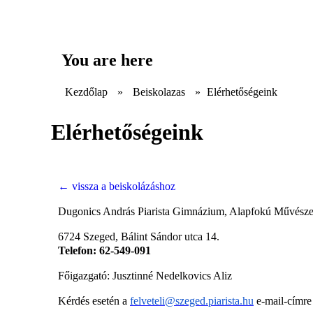
You are here
Kezdőlap
»
Beiskolazas
»
Elérhetőségeink
Elérhetőségeink
←
vissza a beiskolázáshoz
Dugonics András Piarista Gimnázium, Alapfokú Művészet
6724 Szeged, Bálint Sándor utca 14.
Telefon: 62-549-091
Főigazgató: Jusztinné Nedelkovics Aliz
Kérdés esetén a
felveteli@szeged.piarista.hu
e-mail-címre 