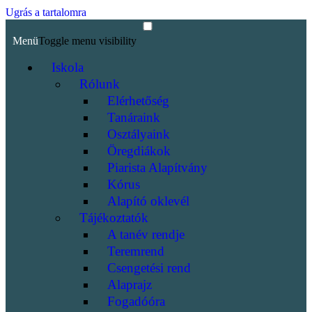
Ugrás a tartalomra
Menü
Toggle menu visibility
Iskola
Rólunk
Elérhetőség
Tanáraink
Osztályaink
Öregdiákok
Piarista Alapítvány
Kórus
Alapító oklevél
Tájékoztatók
A tanév rendje
Teremrend
Csengetési rend
Alaprajz
Fogadóóra