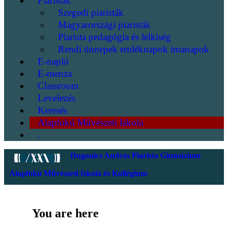
Piaristák
Szegedi piaristák
Magyarországi piaristák
Piarista pedagógia és lelkiség
Rendi ünnepek emléknapok imanapok
E-napló
E-menza
Classroom
Levelezés
Keresés
Alapfokú Művészeti Iskola
.
Dugonics András Piarista Gimnázium
Alapfokú Művészeti Iskola és Kollégium
You are here