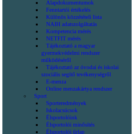
Alapdokumentumok
Fenntartói értékelés
Különös közzétételi lista
NAIH adatszolgáltatás
Kompetencia mérés
NETFIT mérés
Tájékoztató a magyar
gyermekvédelmi rendszer
működéséről
Tájékoztató az óvodai és iskolai
szociális segítő tevékenységről
E-menza
Online menzakártya rendszer
Sport
Sporteredmények
Iskolacsúcsok
Élsportolóink
Élsportolói minősítés
Élsportolói űrlap