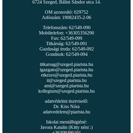
6724 Szeged, Bálint Sándor utca 14.
OM azonosító: 029752
Adószám: 19082435-2-06
Telefonszám: 62/549-090
Mobiltelefon: +36305356290
Fax: 62/549-099
Titkárság: 62/549-091
Gazdasági iroda: 62/549-092
Gondnok: 62/549-094
titkarsag@szeged.piarista.hu
igazgato@szeged.piarista.hu
etkezes@szeged.piarista.hu
it@szeged.piarista.hu
ami@szeged.piarista.hu
kollegium@szeged.piarista.hu
adatvédelmi tisztviselő:
Dr. Kiss Nóra
adatvedelem@piarista.hu
Iskolai mentálhigiéné:
Javora Katalin (Kitty néni :)
+36309396191