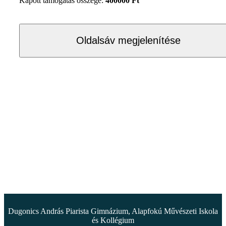
Kapott támogatás összege:
400000 Ft
Oldalsáv megjelenítése
Dugonics András Piarista Gimnázium, Alapfokú Művészeti Iskola
és Kollégium