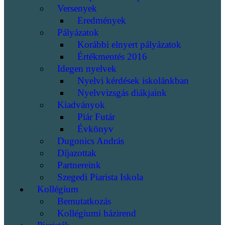
Versenyek
Eredmények
Pályázatok
Korábbi elnyert pályázatok
Értékmentés 2016
Idegen nyelvek
Nyelvi kérdések iskolánkban
Nyelvvizsgás diákjaink
Kiadványok
Piár Futár
Évkönyv
Dugonics András
Díjazottak
Partnereink
Szegedi Piarista Iskola
Kollégium
Bemutatkozás
Kollégiumi házirend