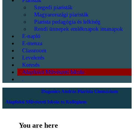
Piaristák
Szegedi piaristák
Magyarországi piaristák
Piarista pedagógia és lelkiség
Rendi ünnepek emléknapok imanapok
E-napló
E-menza
Classroom
Levelezés
Keresés
Alapfokú Művészeti Iskola
.
Dugonics András Piarista Gimnázium
Alapfokú Művészeti Iskola és Kollégium
You are here