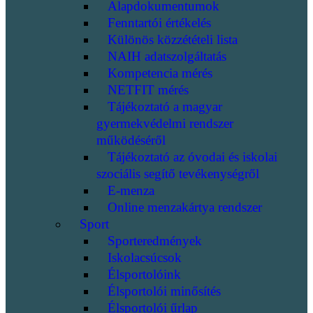
Alapdokumentumok
Fenntartói értékelés
Különös közzétételi lista
NAIH adatszolgáltatás
Kompetencia mérés
NETFIT mérés
Tájékoztató a magyar
gyermekvédelmi rendszer
működéséről
Tájékoztató az óvodai és iskolai
szociális segítő tevékenységről
E-menza
Online menzakártya rendszer
Sport
Sporteredmények
Iskolacsúcsok
Élsportolóink
Élsportolói minősítés
Élsportolói űrlap