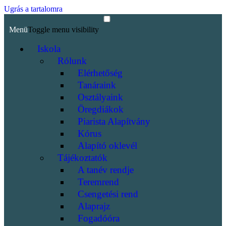
Ugrás a tartalomra
Menü
Toggle menu visibility
Iskola
Rólunk
Elérhetőség
Tanáraink
Osztályaink
Öregdiákok
Piarista Alapítvány
Kórus
Alapító oklevél
Tájékoztatók
A tanév rendje
Teremrend
Csengetési rend
Alaprajz
Fogadóóra