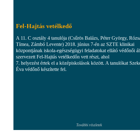
Fel-Hajtás vetélkedő
A 11. C osztály 4 tanulója (Csűrös Balázs, Péter György, Rózs
Tímea, Zámbó Levente) 2018. június 7-én az SZTE klinikai
központjának iskola-egészségügyi feladatokat ellátó védőnői ál
szervezett Fel-Hajtás vetélkedőn vett részt, ahol
7. helyezést értek el a középiskolások között. A tanulókat Szek
Éva védőnő készítette fel.
További részletek