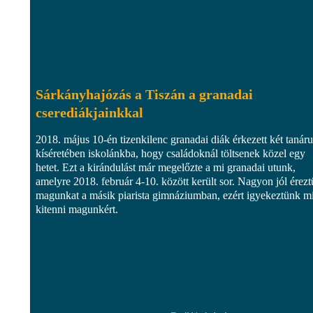
Sárkányhajózás a Tiszán a granadai
cserediákjainkkal
2018. május 10-én tizenkilenc granadai diák érkezett két tanár
kíséretében iskolánkba, hogy családoknál töltsenek közel egy
hetet. Ezt a kirándulást már megelőzte a mi granadai utunk,
amelyre 2018. február 4-10. között került sor. Nagyon jól érez
magunkat a másik piarista gimnáziumban, ezért igyekeztünk mi
kitenni magunkért.