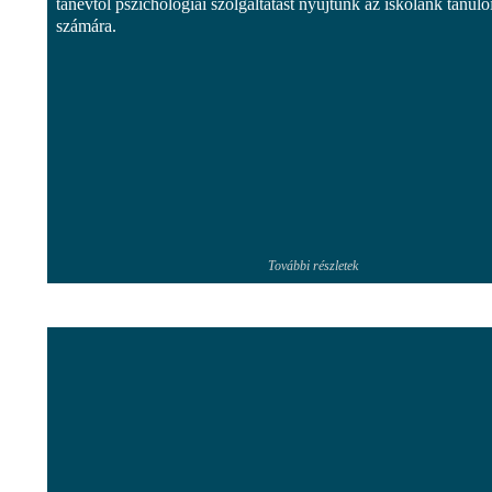
tanévtől pszichológiai szolgáltatást nyújtunk az iskolánk tanuló
számára.
További részletek