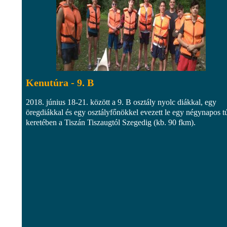
Kenutúra - 9. B
2018. június 18-21. között a 9. B osztály nyolc diákkal, egy
öregdiákkal és egy osztályfőnökkel evezett le egy négynapos t
keretében a Tiszán Tiszaugtól Szegedig (kb. 90 fkm).