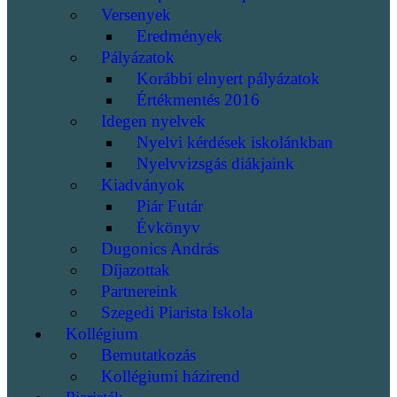
Versenyek
Eredmények
Pályázatok
Korábbi elnyert pályázatok
Értékmentés 2016
Idegen nyelvek
Nyelvi kérdések iskolánkban
Nyelvvizsgás diákjaink
Kiadványok
Piár Futár
Évkönyv
Dugonics András
Díjazottak
Partnereink
Szegedi Piarista Iskola
Kollégium
Bemutatkozás
Kollégiumi házirend