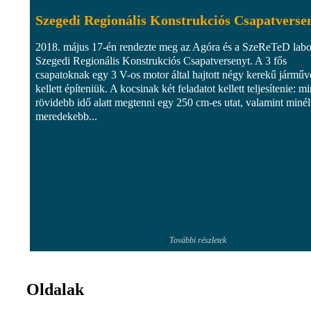
Szegedi Regionális Konstrukciós Csapatverse
2018. május 17-én rendezte meg az Agóra és a SzeReTeD labo
Szegedi Regionális Konstrukciós Csapatversenyt. A 3 fős
csapatoknak egy 3 V-os motor által hajtott négy kerekű járműv
kellett építeniük. A kocsinak két feladatot kellett teljesítenie: mi
rövidebb idő alatt megtenni egy 250 cm-es utat, valamint minél
meredekebb...
További részletek
Oldalak