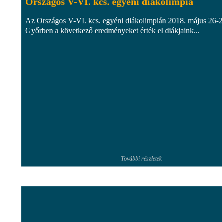
Országos V-VI. kcs. egyéni diákolimpia
Az Országos V-VI. kcs. egyéni diákolimpián 2018. május 26-2
Győrben a következő eredményeket érték el diákjaink...
További részletek