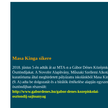
Masa Kinga sikere
2018. június 5-én adták át az MTA-n a Gábor Dénes Középisk
Ösztöndíjakat. A Novofer Alapítvány, Műszaki Szellemi Alkotá
kuratóriuma által meghirdetett pályázatra iskolánkból Masa Ki
(9. A) adta be dolgozatát és a bírálók értékelése alapján egyszer
ösztöndíjban részesült:
http://www.gabordenes.hu/gabor-denes-kozepiskolai-
osztondij-sajtoanyag