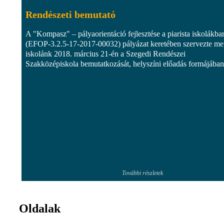
Rendészeti bemutató
A "Kompasz" – pályaorientáció fejlesztése a piarista iskolákba
(EFOP-3.2.5-17-2017-00032) pályázat keretében szervezte m
iskolánk 2018. március 21-én a Szegedi Rendészei
Szakközépiskola bemutatkozását, helyszíni előadás formájában.
További részletek
Oldalak