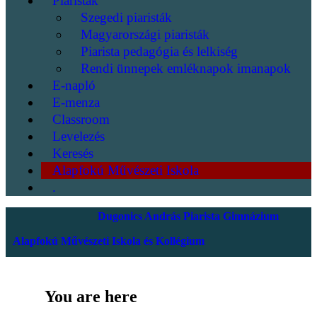
Piaristák
Szegedi piaristák
Magyarországi piaristák
Piarista pedagógia és lelkiség
Rendi ünnepek emléknapok imanapok
E-napló
E-menza
Classroom
Levelezés
Keresés
Alapfokú Művészeti Iskola
.
Dugonics András Piarista Gimnázium
Alapfokú Művészeti Iskola és Kollégium
You are here