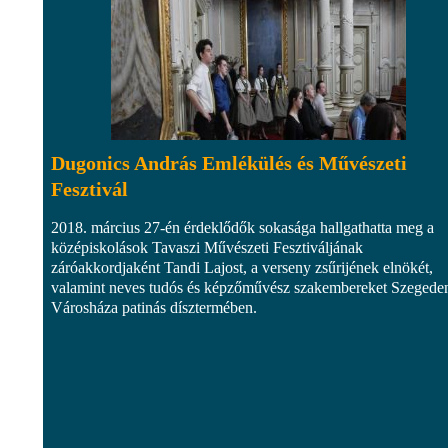
Dugonics András Emlékülés és Művészeti
Fesztivál
2018. március 27-én érdeklődők sokasága hallgathatta meg a
középiskolások Tavaszi Művészeti Fesztiváljának
záróakkordjaként Tandi Lajost, a verseny zsűrijének elnökét,
valamint neves tudós és képzőművész szakembereket Szegeden
Városháza patinás dísztermében.