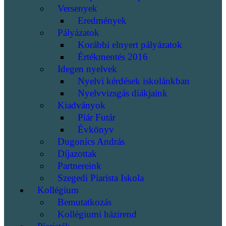
Versenyek
Eredmények
Pályázatok
Korábbi elnyert pályázatok
Értékmentés 2016
Idegen nyelvek
Nyelvi kérdések iskolánkban
Nyelvvizsgás diákjaink
Kiadványok
Piár Futár
Évkönyv
Dugonics András
Díjazottak
Partnereink
Szegedi Piarista Iskola
Kollégium
Bemutatkozás
Kollégiumi házirend