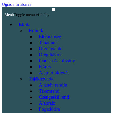
Ugrás a tartalomra
Menü
Toggle menu visibility
Iskola
Rólunk
Elérhetőség
Tanáraink
Osztályaink
Öregdiákok
Piarista Alapítvány
Kórus
Alapító oklevél
Tájékoztatók
A tanév rendje
Teremrend
Csengetési rend
Alaprajz
Fogadóóra