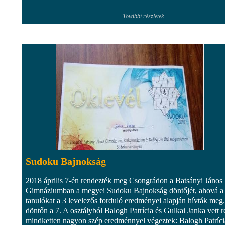
További részletek
Sudoku Bajnokság
2018 április 7-én rendezték meg Csongrádon a Batsányi János
Gimnáziumban a megyei Sudoku Bajnokság döntőjét, ahová a
tanulókat a 3 levelezős forduló eredményei alapján hívták meg
döntőn a 7. A osztályból Balogh Patrícia és Gulkai Janka vett r
mindketten nagyon szép eredménnyel végeztek: Balogh Patríci