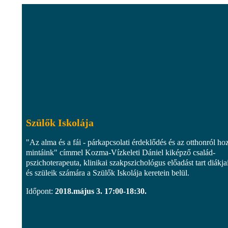
Szülők Iskolája
"Az alma és a fái - párkapcsolati érdeklődés és az otthonról hoz
mintáink" címmel Kozma-Vízkeleti Dániel kiképző család-
pszichoterapeuta, klinikai szakpszichológus előadást tart diákja
és szüleik számára a Szülők Iskolája keretein belül.
Időpont:
2018.május 3. 17:00-18:30.