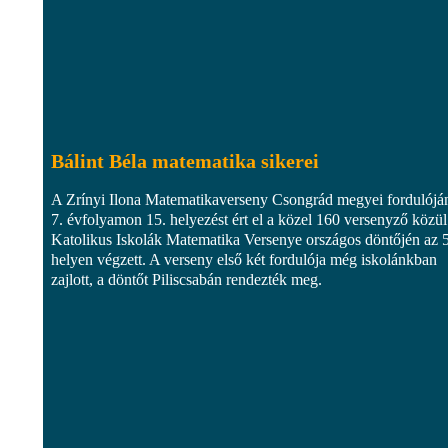
Bálint Béla matematika sikerei
A Zrínyi Ilona Matematikaverseny Csongrád megyei fordulójá
7. évfolyamon 15. helyezést ért el a közel 160 versenyző közül
Katolikus Iskolák Matematika Versenye országos döntőjén az 5
helyen végzett. A verseny első két fordulója még iskolánkban
zajlott, a döntőt Piliscsabán rendezték meg.