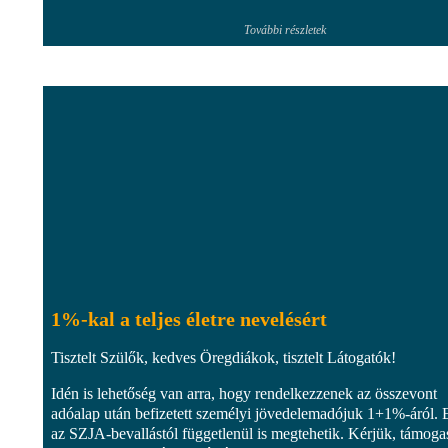
További részletek
1%-kal a teljes életre nevelésért
Tisztelt Szülők, kedves Öregdiákok, tisztelt Látogatók!
Idén is lehetőség van arra, hogy rendelkezzenek az összevont
adóalap után befizetett személyi jövedelemadójuk 1+1%-áról. 
az SZJA-bevallástól függetlenül is megtehetik. Kérjük, támoga