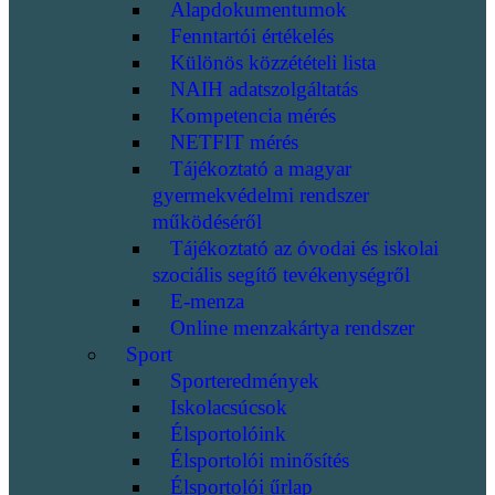
Alapdokumentumok
Fenntartói értékelés
Különös közzétételi lista
NAIH adatszolgáltatás
Kompetencia mérés
NETFIT mérés
Tájékoztató a magyar
gyermekvédelmi rendszer
működéséről
Tájékoztató az óvodai és iskolai
szociális segítő tevékenységről
E-menza
Online menzakártya rendszer
Sport
Sporteredmények
Iskolacsúcsok
Élsportolóink
Élsportolói minősítés
Élsportolói űrlap