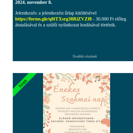
2024. november 8.
Jelentkezés: a jelentkezési űrlap kitöltésével
https://forms.gle/q8tTXsrg38RiZVZf8
- 30.000 Ft előleg
átutalásával és a szülői nyilatkozat leadásával történik.
További részletek