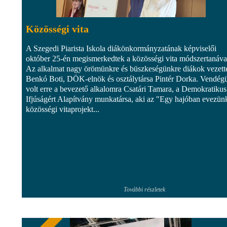
Közösségi vita
A Szegedi Piarista Iskola diákönkormányzatának képviselői
október 25-én megismerkedtek a közösségi vita módszertanáva
Az alkalmat nagy örömünkre és büszkeségünkre diákok vezett
Benkó Boti, DÖK-elnök és osztálytársa Pintér Dorka. Vendég
volt erre a bevezető alkalomra Csatári Tamara, a Demokratikus
Ifjúságért Alapítvány munkatársa, aki az "Egy hajóban evezün
közösségi vitaprojekt...
További részletek