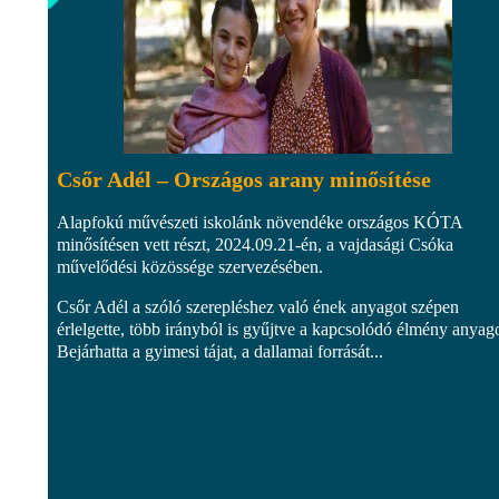
Csőr Adél – Országos arany minősítése
Alapfokú művészeti iskolánk növendéke országos KÓTA
minősítésen vett részt, 2024.09.21-én, a vajdasági Csóka
művelődési közössége szervezésében.
Csőr Adél a szóló szerepléshez való ének anyagot szépen
érlelgette, több irányból is gyűjtve a kapcsolódó élmény anyago
Bejárhatta a gyimesi tájat, a dallamai forrását...