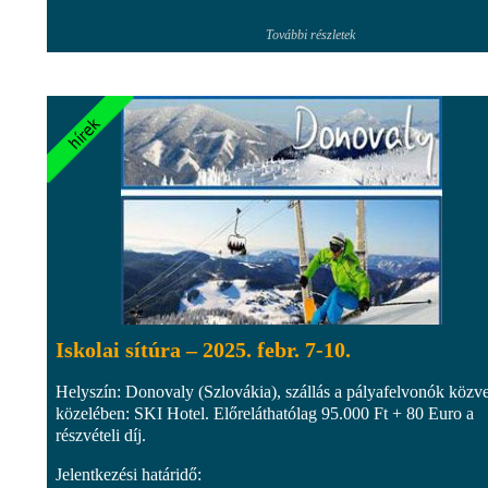
További részletek
Iskolai sítúra – 2025. febr. 7-10.
Helyszín: Donovaly (Szlovákia), szállás a pályafelvonók közve
közelében: SKI Hotel. Előreláthatólag 95.000 Ft + 80 Euro a
részvételi díj.
Jelentkezési határidő: