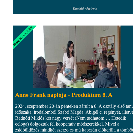
További részletek
Anne Frank naplója - Produktum 8. A
2024. szeptember 20-án pénteken zárult a 8. A osztály első tanu
időszaka: irodalomból Szabó Magda: Abigél c. regényét, illetv
Radnóti Miklós két nagy versét (Nem tudhatom…, Hetedik
ecloga) dolgoztuk fel kooperatív módszerekkel. Mivel a
zsidóüldözés mindkét szerző és mű kapcsán előkerült, a tömbö