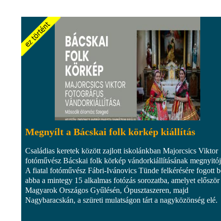
Megnyílt a Bácskai folk körkép kiállítás
Családias keretek között zajlott iskolánkban Majorcsics Viktor
fotóművész Bácskai folk körkép vándorkiállításának megnyitój
A fiatal fotóművész Fábri-Ivánovics Tünde felkérésére fogott b
abba a mintegy 15 alkalmas fotózás sorozatba, amelyet először
Magyarok Országos Gyűlésén, Ópusztaszeren, majd
Nagybaracskán, a szüreti mulatságon tárt a nagyközönség elé.