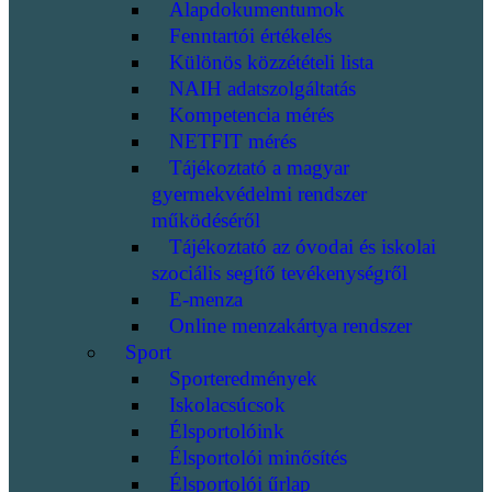
Alapdokumentumok
Fenntartói értékelés
Különös közzétételi lista
NAIH adatszolgáltatás
Kompetencia mérés
NETFIT mérés
Tájékoztató a magyar
gyermekvédelmi rendszer
működéséről
Tájékoztató az óvodai és iskolai
szociális segítő tevékenységről
E-menza
Online menzakártya rendszer
Sport
Sporteredmények
Iskolacsúcsok
Élsportolóink
Élsportolói minősítés
Élsportolói űrlap