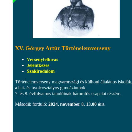
XV. Görgey Artúr Történelemverseny
Versenyfelhívás
Jelentkezés
Szakirodalom
Történelemverseny magyarországi és külhoni általános iskolák, 
a hat- és nyolcosztályos gimnáziumok
7. és 8. évfolyamos tanulóinak háromfős csapatai részére.
Második forduló:
2024. november 8. 13.00 óra