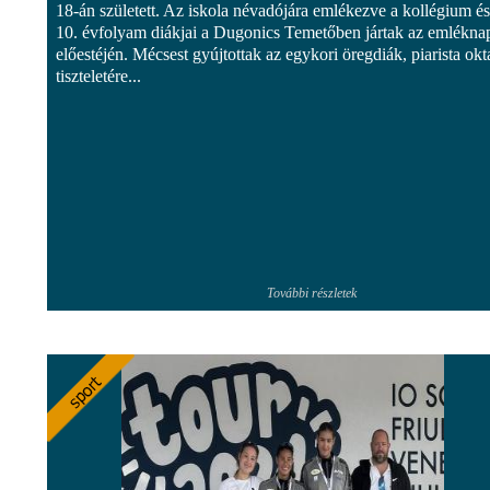
18-án született. Az iskola névadójára emlékezve a kollégium és
10. évfolyam diákjai a Dugonics Temetőben jártak az emlékna
előestéjén. Mécsest gyújtottak az egykori öregdiák, piarista okt
tiszteletére...
További részletek