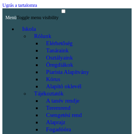
Ugrás a tartalomra
Menü
Toggle menu visibility
Iskola
Rólunk
Elérhetőség
Tanáraink
Osztályaink
Öregdiákok
Piarista Alapítvány
Kórus
Alapító oklevél
Tájékoztatók
A tanév rendje
Teremrend
Csengetési rend
Alaprajz
Fogadóóra