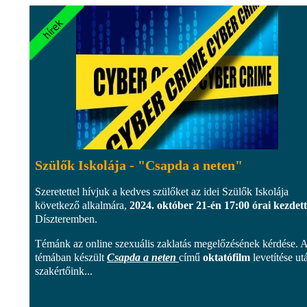
Szülők Iskolája - "Csapda a neten"
Szeretettel hívjuk a kedves szülőket az idei Szülők Iskolája
következő alkalmára,
2024. október 21-én 17:00 órai kezdett
Díszteremben.
Témánk az online szexuális zaklatás megelőzésének kérdése. 
témában készült
Csapda a neten
című
oktatófilm
levetítése ut
szakértőink...