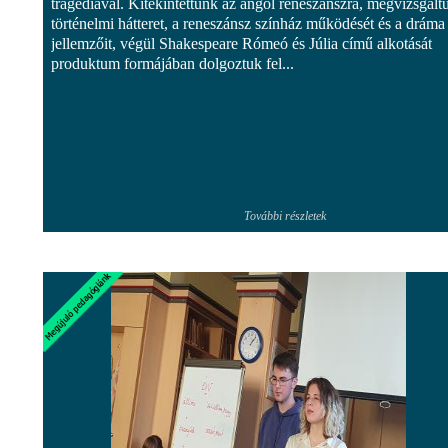
tragédiával. Kitekintettünk az angol reneszánszra, megvizsgált
történelmi hátteret, a reneszánsz színház működését és a dráma
jellemzőit, végül Shakespeare Rómeó és Júlia című alkotását
produktum formájában dolgoztuk fel...
További részletek