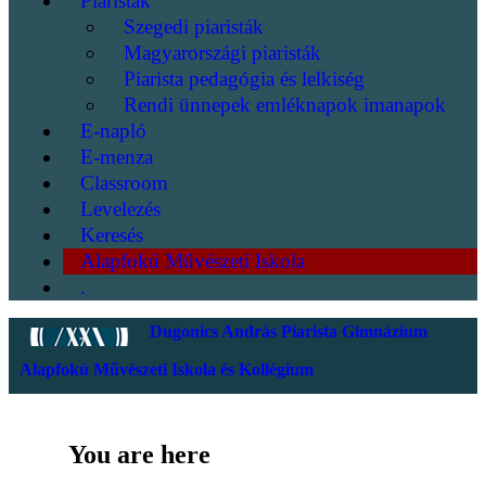
Piaristák
Szegedi piaristák
Magyarországi piaristák
Piarista pedagógia és lelkiség
Rendi ünnepek emléknapok imanapok
E-napló
E-menza
Classroom
Levelezés
Keresés
Alapfokú Művészeti Iskola
.
Dugonics András Piarista Gimnázium
Alapfokú Művészeti Iskola és Kollégium
You are here