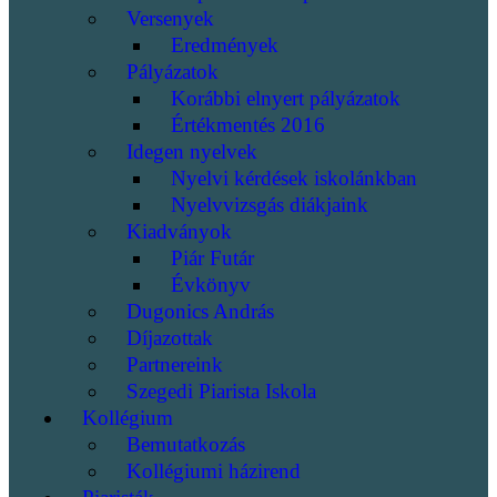
Versenyek
Eredmények
Pályázatok
Korábbi elnyert pályázatok
Értékmentés 2016
Idegen nyelvek
Nyelvi kérdések iskolánkban
Nyelvvizsgás diákjaink
Kiadványok
Piár Futár
Évkönyv
Dugonics András
Díjazottak
Partnereink
Szegedi Piarista Iskola
Kollégium
Bemutatkozás
Kollégiumi házirend