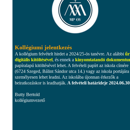
Kollégiumi jelentkezés
A kollégium felvételt hirdet a 2024/25-ös tanévre. Az alábbi
űr
digitális kitöltésével
, és ennek a
kinyomtatandó dokument
papíralapú kitöltésével lehet. A felvételi papírt az iskola címére
(6724 Szeged, Bálint Sándor utca 14.) vagy az iskola portájára
személyesen lehet leadni. Az iskolába újonnan érkezők a
beiratkozáskor is leadhatják.
A felvételi határideje 2024.06.30
Butty Bertold
kollégiumvezető