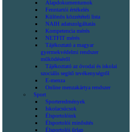
Alapdokumentumok
Fenntartói értékelés
Különös közzétételi lista
NAIH adatszolgáltatás
Kompetencia mérés
NETFIT mérés
Tájékoztató a magyar
gyermekvédelmi rendszer
működéséről
Tájékoztató az óvodai és iskolai
szociális segítő tevékenységről
E-menza
Online menzakártya rendszer
Sport
Sporteredmények
Iskolacsúcsok
Élsportolóink
Élsportolói minősítés
Élsportolói űrlap