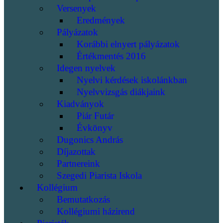
Versenyek
Eredmények
Pályázatok
Korábbi elnyert pályázatok
Értékmentés 2016
Idegen nyelvek
Nyelvi kérdések iskolánkban
Nyelvvizsgás diákjaink
Kiadványok
Piár Futár
Évkönyv
Dugonics András
Díjazottak
Partnereink
Szegedi Piarista Iskola
Kollégium
Bemutatkozás
Kollégiumi házirend