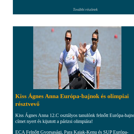
További részletek
Kiss Ágnes Anna Európa-bajnok és olimpiai
résztvevő
Kiss Ágnes Anna 12.C osztályos tanulónk felnőtt Európa-bajn
címet nyert és kijutott a párizsi olimpiára!
ECA Felnőtt Gyorsasági, Para Kajak-Kenu és SUP Európa-