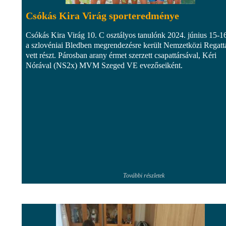
Csókás Kira Virág sporteredménye
Csókás Kira Virág 10. C osztályos tanulónk 2024. június 15-1
a szlovéniai Bledben megrendezésre került Nemzetközi Regatt
vett részt. Párosban arany érmet szerzett csapattársával, Kéri
Nórával (NS2x) MVM Szeged VE evezőseiként.
További részletek