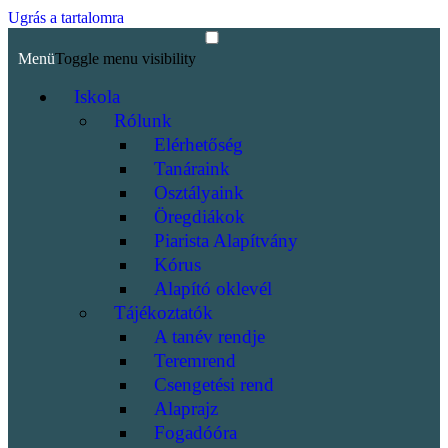
Ugrás a tartalomra
Menü
Toggle menu visibility
Iskola
Rólunk
Elérhetőség
Tanáraink
Osztályaink
Öregdiákok
Piarista Alapítvány
Kórus
Alapító oklevél
Tájékoztatók
A tanév rendje
Teremrend
Csengetési rend
Alaprajz
Fogadóóra