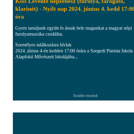
Kiss Levente népzenész (furulya, tárogató,
klarinét) - Nyílt nap 2024. június 4. kedd 17:0
óra
Gyere tanuljunk együtt és ássuk bele magunkat a magyar népi
furulyamuzsika csodáiba.
Személyes találkozásra hívlak
2024. június 4-én kedden 17:00 órára a Szegedi Piarista Iskola
Alapfokú Művészeti Iskolájába...
További részletek