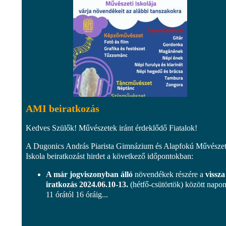
AMI beiratkozás
Kedves Szülők! Művészetek iránt érdeklődő Fiatalok!
A Dugonics András Piarista Gimnázium és Alapfokú Művészet
Iskola beiratkozást hirdet a következő időpontokban:
A már jogviszonyban álló
növendékek részére a
vissza
iratkozás 2024.06.10-13.
(hétfő-csütörtök) között napon
11 órától 16 óráig...