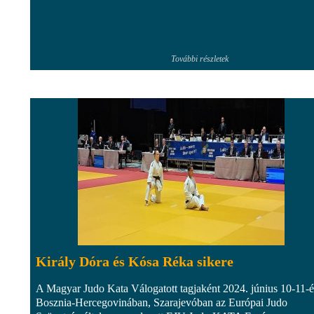
További részletek
Király Dóra és Kósa Réka sikere
A Magyar Judo Kata Válogatott tagjaként 2024. június 10-11-é
Bosznia-Hercegovinában, Szarajevóban az Európai Judo