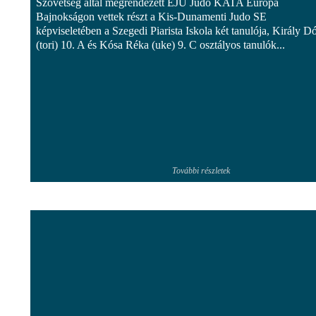
Szövetség által megrendezett EJU Judo KATA Európa
Bajnokságon vettek részt a Kis-Dunamenti Judo SE
képviseletében a Szegedi Piarista Iskola két tanulója, Király D
(tori) 10. A és Kósa Réka (uke) 9. C osztályos tanulók...
További részletek