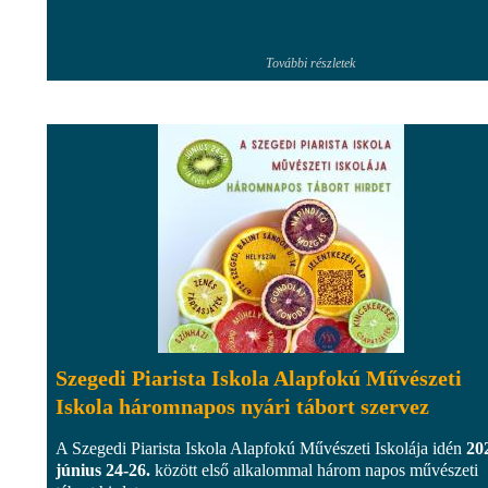
További részletek
Szegedi Piarista Iskola Alapfokú Művészeti
Iskola háromnapos nyári tábort szervez
A Szegedi Piarista Iskola Alapfokú Művészeti Iskolája idén
20
június 24-26.
között első alkalommal három napos művészeti