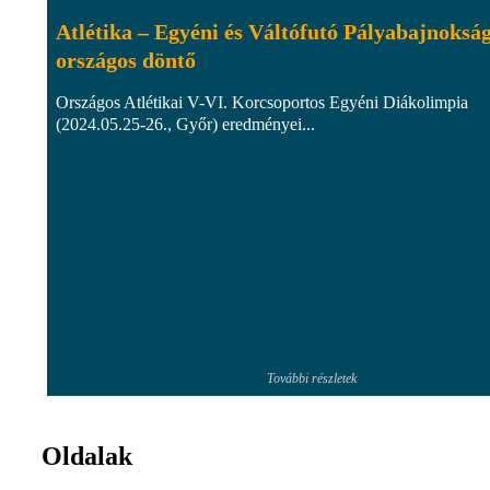
Atlétika – Egyéni és Váltófutó Pályabajnoksá
országos döntő
Országos Atlétikai V-VI. Korcsoportos Egyéni Diákolimpia
(2024.05.25-26., Győr) eredményei...
További részletek
Oldalak