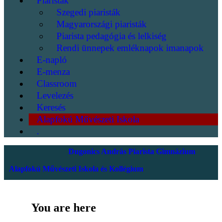
Piaristák
Szegedi piaristák
Magyarországi piaristák
Piarista pedagógia és lelkiség
Rendi ünnepek emléknapok imanapok
E-napló
E-menza
Classroom
Levelezés
Keresés
Alapfokú Művészeti Iskola
.
Dugonics András Piarista Gimnázium
Alapfokú Művészeti Iskola és Kollégium
You are here