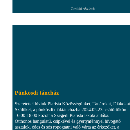
További részletek
Pünkösdi táncház
Szeretettel hívtuk Piarista Közösségünket, Tanárokat, Diákokat
Szülőket, a pünkösdi diáktáncházba 2024.05.23. csütörtökön
16.00-18.00 között a Szegedi Piarista Iskola aulába.
Otthonos hangulatú, csipkével és gyertyafénnyel hívogató
asztalok, édes és sós ropogtatni való várta az érkezőket, a