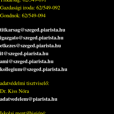
Gazdasági iroda: 62/549-092
Gondnok: 62/549-094
titkarsag@szeged.piarista.hu
igazgato@szeged.piarista.hu
etkezes@szeged.piarista.hu
it@szeged.piarista.hu
ami@szeged.piarista.hu
kollegium@szeged.piarista.hu
adatvédelmi tisztviselő:
Dr. Kiss Nóra
adatvedelem@piarista.hu
Iskolai mentálhigiéné: