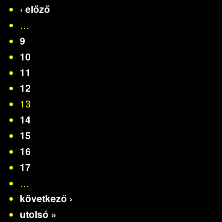
‹ előző
…
9
10
11
12
13
14
15
16
17
…
következő ›
utolsó »