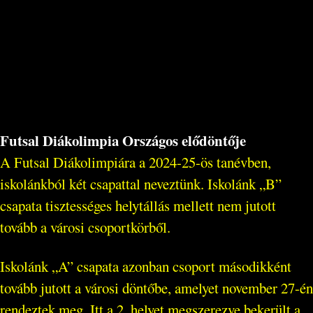
Futsal Diákolimpia Országos elődöntője
A Futsal Diákolimpiára a 2024-25-ös tanévben,
iskolánkból két csapattal neveztünk. Iskolánk „B”
csapata tisztességes helytállás mellett nem jutott
tovább a városi csoportkörből.
Iskolánk „A” csapata azonban csoport másodikként
tovább jutott a városi döntőbe, amelyet november 27-én
rendeztek meg. Itt a 2. helyet megszerezve bekerült a