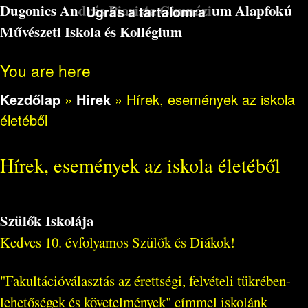
Dugonics András Piarista Gimnázium Alapfokú
Ugrás a tartalomra
Művészeti Iskola és Kollégium
You are here
Kezdőlap
»
Hirek
»
Hírek, események az iskola
életéből
Hírek, események az iskola életéből
Szülők Iskolája
Kedves 10. évfolyamos Szülők és Diákok!
"Fakultációválasztás az érettségi, felvételi tükrében-
lehetőségek és követelmények" címmel iskolánk