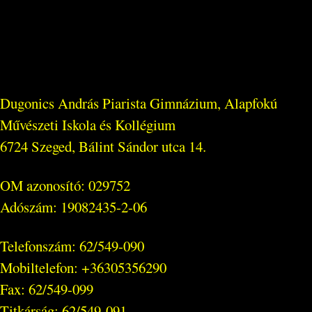
Dugonics András Piarista Gimnázium, Alapfokú
Művészeti Iskola és Kollégium
6724 Szeged, Bálint Sándor utca 14.
OM azonosító: 029752
Adószám: 19082435-2-06
Telefonszám: 62/549-090
Mobiltelefon: +36305356290
Fax: 62/549-099
Titkárság: 62/549-091