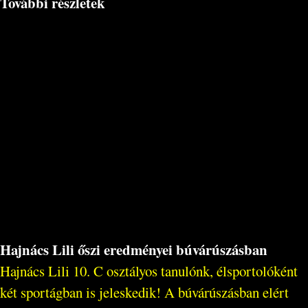
További részletek
Hajnács Lili őszi eredményei búvárúszásban
Hajnács Lili 10. C osztályos tanulónk, élsportolóként
két sportágban is jeleskedik! A búvárúszásban elért