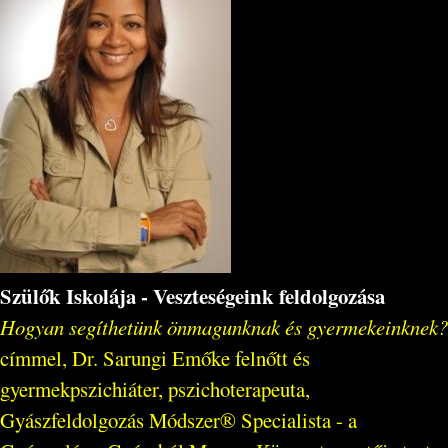
Szülők Iskolája - Veszteségeink feldolgozása
Hogyan segíthetünk önmagunknak és gyermekeinknek?
címmel, Dr. Sarungi Emőke felnőtt és
gyermekpszichiáter, pszichoterapeuta,
Gyászfeldolgozás Módszer® Specialista - a