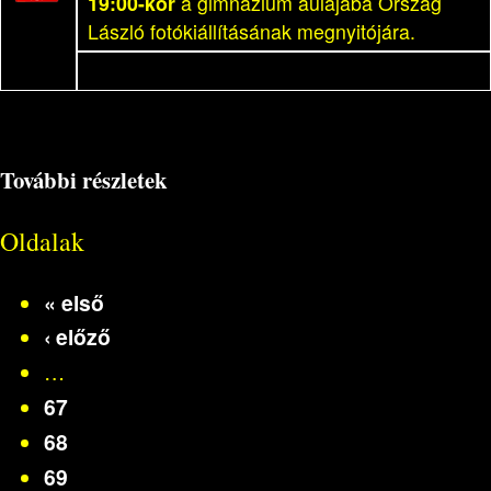
19:00-kor
a gimnázium aulájába Ország
László fotókiállításának megnyitójára.
További részletek
Oldalak
« első
‹ előző
…
67
68
69