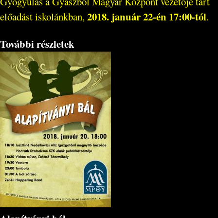
Gyógyulás a Gyászból Magyar Központ vezetője tart
2018. január 22-én 17:00-tól
előadást iskolánkban,
.
További részletek