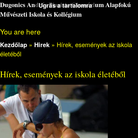
Dugonics András Piarista Gimnázium Alapfokú
Ugrás a tartalomra
Művészeti Iskola és Kollégium
You are here
Kezdőlap
»
Hirek
»
Hírek, események az iskola
életéből
Hírek, események az iskola életéből