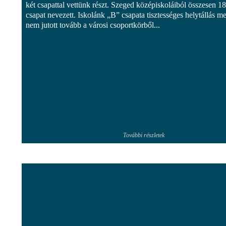
két csapattal vettünk részt. Szeged középiskoláiból összesen 18
csapat nevezett. Iskolánk „B” csapata tisztességes helytállás mel
nem jutott tovább a városi csoportkörből...
További részletek