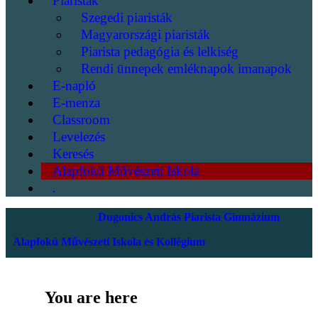
Piaristák
Szegedi piaristák
Magyarországi piaristák
Piarista pedagógia és lelkiség
Rendi ünnepek emléknapok imanapok
E-napló
E-menza
Classroom
Levelezés
Keresés
Alapfokú Művészeti Iskola
.
Dugonics András Piarista Gimnázium
Alapfokú Művészeti Iskola és Kollégium
You are here