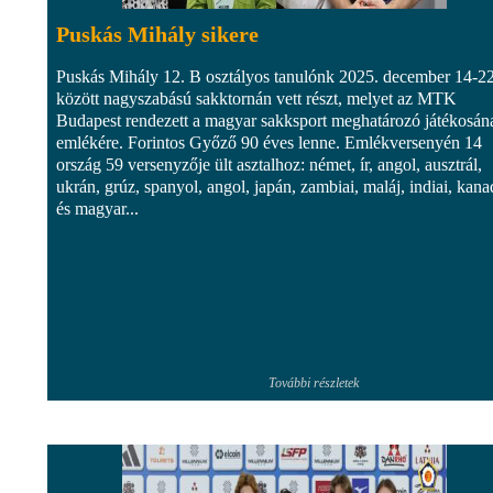
Puskás Mihály sikere
Puskás Mihály 12. B osztályos tanulónk 2025. december 14-22
között nagyszabású sakktornán vett részt, melyet az MTK
Budapest rendezett a magyar sakksport meghatározó játékosán
emlékére. Forintos Győző 90 éves lenne. Emlékversenyén 14
ország 59 versenyzője ült asztalhoz: német, ír, angol, ausztrál,
ukrán, grúz, spanyol, angol, japán, zambiai, maláj, indiai, kana
és magyar...
További részletek