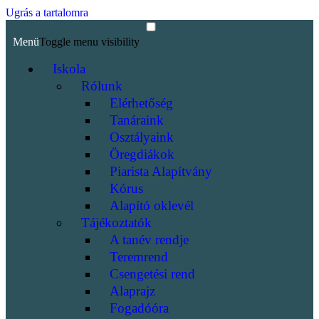
Ugrás a tartalomra
Menü
Toggle menu visibility
Iskola
Rólunk
Elérhetőség
Tanáraink
Osztályaink
Öregdiákok
Piarista Alapítvány
Kórus
Alapító oklevél
Tájékoztatók
A tanév rendje
Teremrend
Csengetési rend
Alaprajz
Fogadóóra