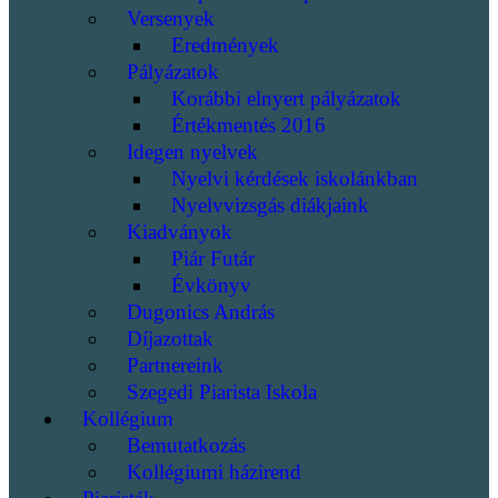
Versenyek
Eredmények
Pályázatok
Korábbi elnyert pályázatok
Értékmentés 2016
Idegen nyelvek
Nyelvi kérdések iskolánkban
Nyelvvizsgás diákjaink
Kiadványok
Piár Futár
Évkönyv
Dugonics András
Díjazottak
Partnereink
Szegedi Piarista Iskola
Kollégium
Bemutatkozás
Kollégiumi házirend