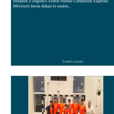
fellépnek a Dugonics András Piarista Gimnázium Alapfokú
Művészeti Iskola diákjai és tanárai...
További részletek