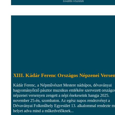
További részletek
XIII. Kádár Ferenc Országos Népzenei Verse
Kádár Ferenc, a Népművészet Mestere nádsípos, dévaványai
hagyományőrző pásztor muzsikus emlékére szervezett országo
népzenei versenyen zengett a népi énekeseink hangja 2025.
november 25-én, szombaton. Az egész napos rendezvényt a
Dévaványai Folkműhely Egyesület 13. alkalommal rendezte m
helyet adva mind a műkedvelőknek...