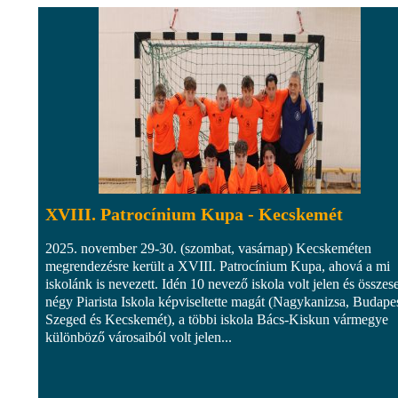
XVIII. Patrocínium Kupa - Kecskemét
2025. november 29-30. (szombat, vasárnap) Kecskeméten
megrendezésre került a XVIII. Patrocínium Kupa, ahová a mi
iskolánk is nevezett. Idén 10 nevező iskola volt jelen és összes
négy Piarista Iskola képviseltette magát (Nagykanizsa, Budapes
Szeged és Kecskemét), a többi iskola Bács-Kiskun vármegye
különböző városaiból volt jelen...