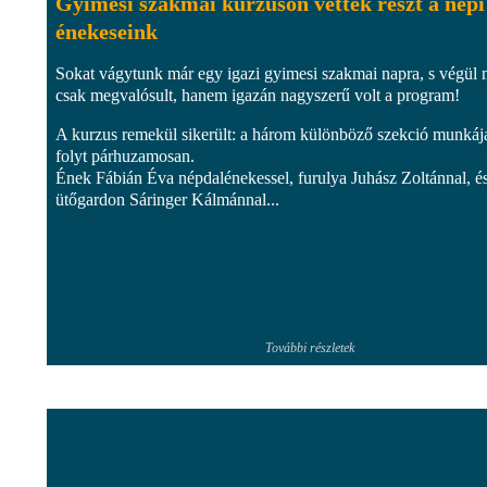
Gyimesi szakmai kurzuson vettek részt a népi
énekeseink
Sokat vágytunk már egy igazi gyimesi szakmai napra, s végül
csak megvalósult, hanem igazán nagyszerű volt a program!
A kurzus remekül sikerült: a három különböző szekció munkáj
folyt párhuzamosan.
Ének Fábián Éva népdalénekessel, furulya Juhász Zoltánnal, é
ütőgardon Sáringer Kálmánnal...
További részletek