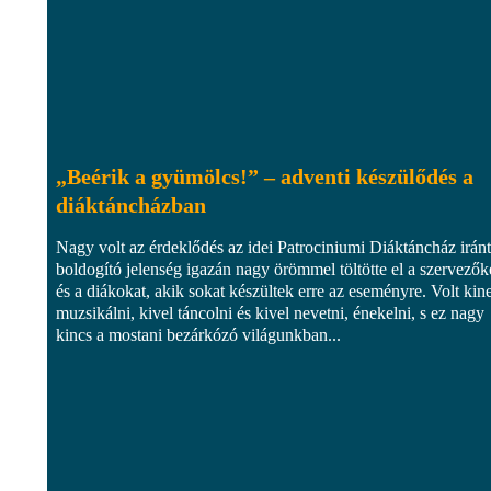
„Beérik a gyümölcs!” – adventi készülődés a
diáktáncházban
Nagy volt az érdeklődés az idei Patrociniumi Diáktáncház iránt
boldogító jelenség igazán nagy örömmel töltötte el a szervezők
és a diákokat, akik sokat készültek erre az eseményre. Volt kin
muzsikálni, kivel táncolni és kivel nevetni, énekelni, s ez nagy
kincs a mostani bezárkózó világunkban...