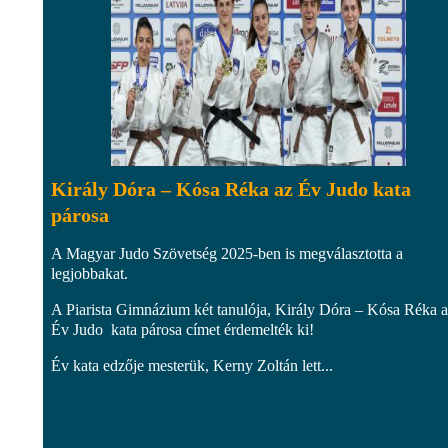
Király Dóra – Kósa Réka az Év Judo kata
párosa
A Magyar Judo Szövetség 2025-ben is megválasztotta a
legjobbakat.
A Piarista Gimnázium két tanulója, Király Dóra – Kósa Réka 
Év Judo kata párosa címet érdemelték ki!
Év kata edzője mesterük, Kerny Zoltán lett...