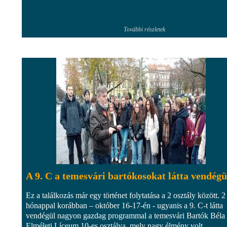
További részletek
A 9. C a temesvári bartókosokat látta vendégü
Ez a találkozás már egy történet folytatása a 2 osztály között. 2
hónappal korábban – október 16-17-én - ugyanis a 9. C-t látta
vendégül nagyon gazdag programmal a temesvári Bartók Béla
Elméleti Líceum 10-es osztálya, mely nagy élmény volt