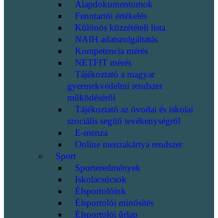
Alapdokumentumok
Fenntartói értékelés
Különös közzétételi lista
NAIH adatszolgáltatás
Kompetencia mérés
NETFIT mérés
Tájékoztató a magyar
gyermekvédelmi rendszer
működéséről
Tájékoztató az óvodai és iskolai
szociális segítő tevékenységről
E-menza
Online menzakártya rendszer
Sport
Sporteredmények
Iskolacsúcsok
Élsportolóink
Élsportolói minősítés
Élsportolói űrlap