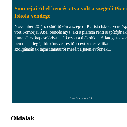
Somorjai Ábel bencés atya volt a szegedi Piari
Iskola vendége
November 20-án, csütörtökön a szegedi Piarista Iskola vendég
volt Somorjai Ábel bencés atya, aki a piarista rend alapítójának
ünnepéhez kapcsolódva találkozott a diákokkal. A látogatás so
bemutatta legújabb könyvét, és több évtizedes vatikáni
szolgálatának tapasztalatairól mesélt a jelenlévőknek...
További részletek
Oldalak