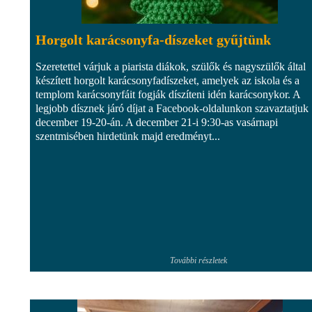
Horgolt karácsonyfa-díszeket gyűjtünk
Szeretettel várjuk a piarista diákok, szülők és nagyszülők által
készített horgolt karácsonyfadíszeket, amelyek az iskola és a
templom karácsonyfáit fogják díszíteni idén karácsonykor. A
legjobb dísznek járó díjat a Facebook-oldalunkon szavaztatjuk
december 19-20-án. A december 21-i 9:30-as vasárnapi
szentmisében hirdetünk majd eredményt...
További részletek