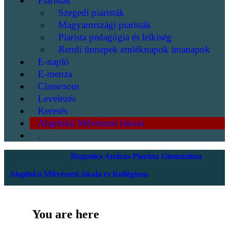
Piaristák
Szegedi piaristák
Magyarországi piaristák
Piarista pedagógia és lelkiség
Rendi ünnepek emléknapok imanapok
E-napló
E-menza
Classroom
Levelezés
Keresés
Alapfokú Művészeti Iskola
.
Dugonics András Piarista Gimnázium
Alapfokú Művészeti Iskola és Kollégium
You are here