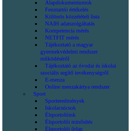
Alapdokumentumok
Fenntartói értékelés
Különös közzétételi lista
NAIH adatszolgáltatás
Kompetencia mérés
NETFIT mérés
Tájékoztató a magyar
gyermekvédelmi rendszer
működéséről
Tájékoztató az óvodai és iskolai
szociális segítő tevékenységről
E-menza
Online menzakártya rendszer
Sport
Sporteredmények
Iskolacsúcsok
Élsportolóink
Élsportolói minősítés
Élsportolói űrlap