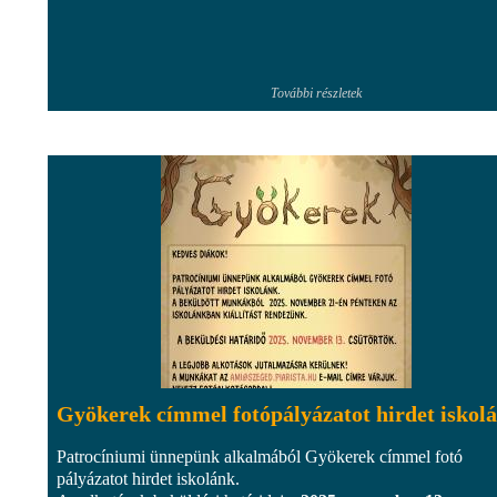
További részletek
Gyökerek címmel fotópályázatot hirdet iskol
Patrocíniumi ünnepünk alkalmából Gyökerek címmel fotó
pályázatot hirdet iskolánk.