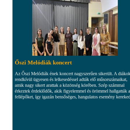
Őszi Melódiák koncert
Az Őszi Melódiák ének koncert nagyszerűen sikerült. A diáko
rendkívül ügyesen és lelkesedéssel adták elő műsorszámaikat,
amik nagy sikert arattak a közönség körében. Szép számmal
érkeztek érdeklődők, akik figyelemmel és örömmel hallgatták 
fellépőket, így igazán bensőséges, hangulatos esemény kereked