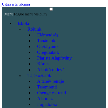
Ugrás a tartalomra
Menü
Toggle menu visibility
Iskola
Rólunk
Elérhetőség
Tanáraink
Osztályaink
Öregdiákok
Piarista Alapítvány
Kórus
Alapító oklevél
Tájékoztatók
A tanév rendje
Teremrend
Csengetési rend
Alaprajz
Fogadóóra