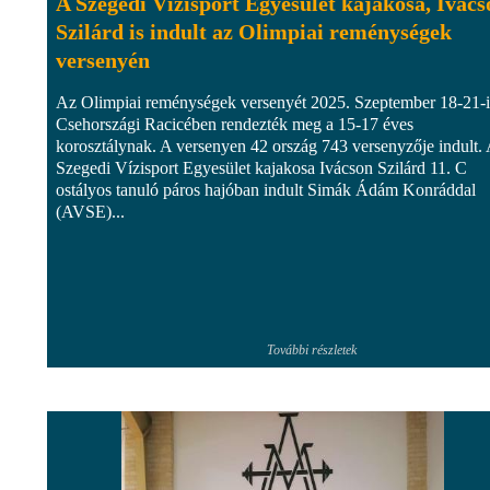
A Szegedi Vízisport Egyesület kajakosa, Ivács
Szilárd is indult az Olimpiai reménységek
versenyén
Az Olimpiai reménységek versenyét 2025. Szeptember 18-21-i
Csehországi Racicében rendezték meg a 15-17 éves
korosztálynak. A versenyen 42 ország 743 versenyzője indult.
Szegedi Vízisport Egyesület kajakosa Ivácson Szilárd 11. C
ostályos tanuló páros hajóban indult Simák Ádám Konráddal
(AVSE)...
További részletek