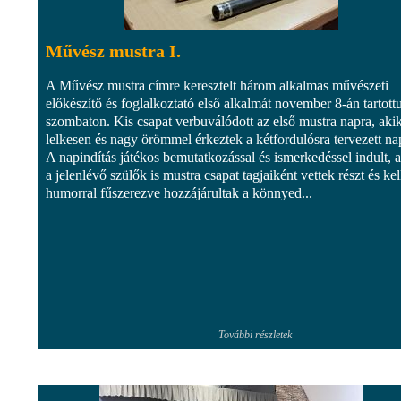
Művész mustra I.
A Művész mustra címre keresztelt három alkalmas művészeti
előkészítő és foglalkoztató első alkalmát november 8-án tartott
szombaton. Kis csapat verbuválódott az első mustra napra, aki
lelkesen és nagy örömmel érkeztek a kétfordulósra tervezett na
A napindítás játékos bemutatkozással és ismerkedéssel indult, 
a jelenlévő szülők is mustra csapat tagjaiként vettek részt és kel
humorral fűszerezve hozzájárultak a könnyed...
További részletek