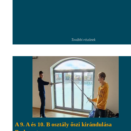
További részletek
A 9. A és 10. B osztály őszi kirándulása