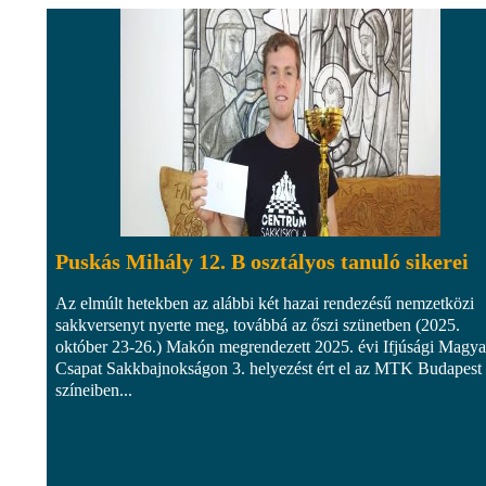
Puskás Mihály 12. B osztályos tanuló sikerei
Az elmúlt hetekben az alábbi két hazai rendezésű nemzetközi
sakkversenyt nyerte meg, továbbá az őszi szünetben (2025.
október 23-26.) Makón megrendezett 2025. évi Ifjúsági Magya
Csapat Sakkbajnokságon 3. helyezést ért el az MTK Budapest
színeiben...