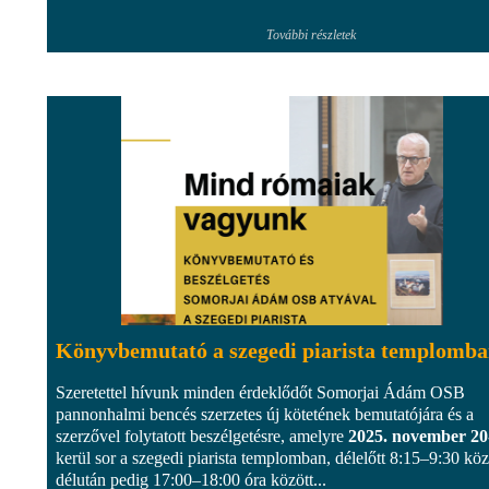
További részletek
Könyvbemutató a szegedi piarista templomb
Szeretettel hívunk minden érdeklődőt Somorjai Ádám OSB
pannonhalmi bencés szerzetes új kötetének bemutatójára és a
szerzővel folytatott beszélgetésre, amelyre
2025. november 20
kerül sor a szegedi piarista templomban, délelőtt 8:15–9:30 köz
délután pedig 17:00–18:00 óra között...