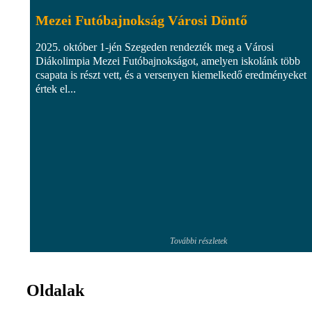
Mezei Futóbajnokság Városi Döntő
2025. október 1-jén Szegeden rendezték meg a Városi
Diákolimpia Mezei Futóbajnokságot, amelyen iskolánk több
csapata is részt vett, és a versenyen kiemelkedő eredményeket
értek el...
További részletek
Oldalak