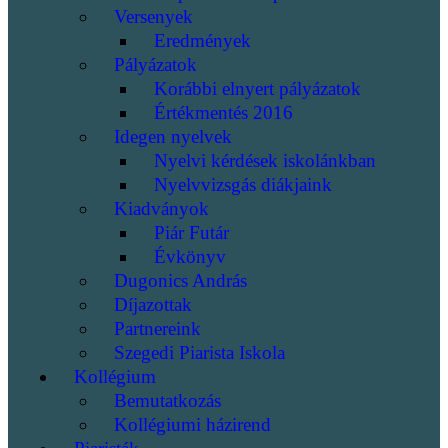
Versenyek
Eredmények
Pályázatok
Korábbi elnyert pályázatok
Értékmentés 2016
Idegen nyelvek
Nyelvi kérdések iskolánkban
Nyelvvizsgás diákjaink
Kiadványok
Piár Futár
Évkönyv
Dugonics András
Díjazottak
Partnereink
Szegedi Piarista Iskola
Kollégium
Bemutatkozás
Kollégiumi házirend