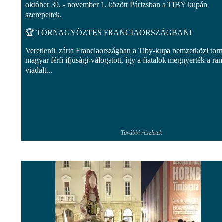
október 30. - november 1. között Párizsban a TIBY kupán
szerepeltek.
🏆 TORNAGYŐZTES FRANCIAORSZÁGBAN!
Veretlenül zárta Franciaországban a Tiby-kupa nemzetközi torn
magyar férfi ifjúsági-válogatott, így a fiatalok megnyerték a ra
viadalt...
További részletek