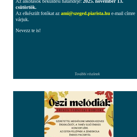
Az alkotások beküldési határideje:
2025. november 13.
csütörtök.
Az elkészült fotókat az
ami@szeged.piarista.hu
e-mail címre
várjuk.
Nevezz te is!
További részletek