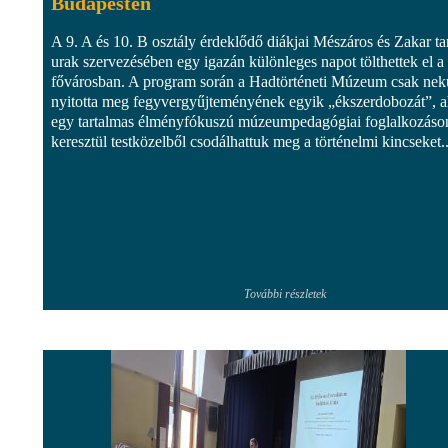
Budapesten
A 9. A és 10. B osztály érdeklődő diákjai Mészáros és Zakar ta
urak szervezésében egy igazán különleges napot tölthettek el a
fővárosban. A program során a Hadtörténeti Múzeum csak ne
nyitotta meg fegyvergyűjteményének egyik „ékszerdobozát”, a
egy tartalmas élményfókuszú múzeumpedagógiai foglalkozáso
keresztül testközelből csodálhattuk meg a történelmi kincseket..
További részletek