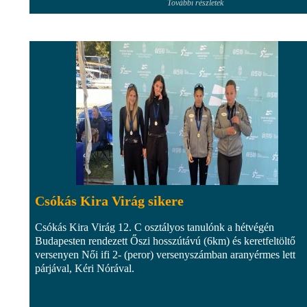
További részletek
Csókás Kira Virág sikere
Csókás Kira Virág 12. C osztályos tanulónk a hétvégén
Budapesten rendezett Őszi hosszútávú (6km) és keretfeltöltő
versenyen Női ifi 2- (peror) versenyszámban aranyérmes lett
párjával, Kéri Nórával.