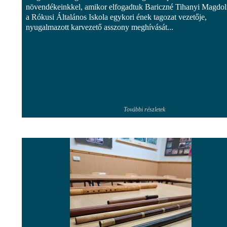
növendékeinkkel, amikor elfogadtuk Bariczné Tihanyi Magdol
a Rókusi Általános Iskola egykori ének tagozat vezetője,
nyugalmazott karvezető asszony meghívását...
További részletek