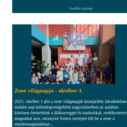
További részletek
Zene világnapja - október 1.
2025. október 1-jén a zene világnapját ünnepeltük iskolánkban
tanítási nap különlegességeként nagyszünetben az aulában
közösen énekeltünk a diáksereggel és tanárokkal, emlékeztetve
magunkat arra, mennyire fontos szerepet tölt be a zene a
mindennapjainkban...