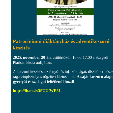
Patrociniumi diáktáncház és adventikoszorú
készítés
2025. november 20-án
, csütörtökön 16.00-17.00 a Szegedi
Piarista Iskola aulájában.
A koszorú készítéshez fenyő- és tuja zöld ágat, díszítő termések
ragasztópisztolyos rögzítést biztosítunk.
A saját koszorú alap
gyertyát és szalagot feltétlenül hozd!
https://fb.me/e/3SUUfWE8I