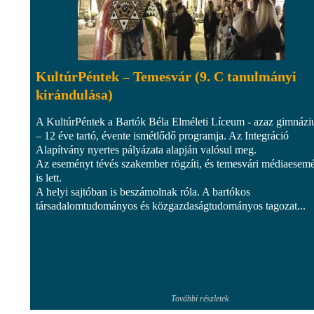
KultúrPéntek – Temesvár (9. C tanulmányi
kirándulása)
A KultúrPéntek a Bartók Béla Elméleti Líceum - azaz gimnáz
– 12 éve tartó, évente ismétlődő programja. Az Integráció
Alapítvány nyertes pályázata alapján valósul meg.
Az eseményt tévés szakember rögzíti, és temesvári médiaesem
is lett.
A helyi sajtóban is beszámolnak róla. A bartókos
társadalomtudományos és közgazdaságtudományos tagozat...
További részletek