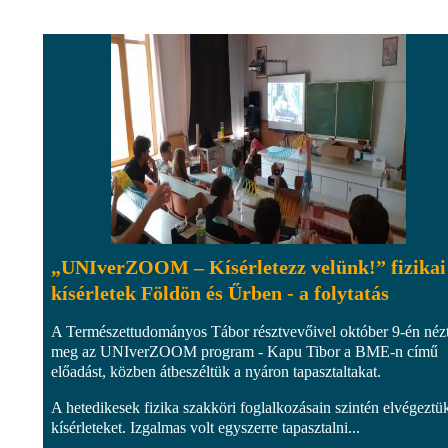
„UNIverZOOM – Kísérletezz velünk!” fizikai
kísérletek Földön és Űrben - a folytatás
A Természettudományos Tábor résztvevőivel október 9-én néz
meg az UNIverZOOM program - Kapu Tibor a BME-n című
előadást, közben átbeszéltük a nyáron tapasztaltakat.
A hetedikesek fizika szakköri foglalkozásain szintén elvégeztü
kísérleteket. Izgalmas volt egyszerre tapasztalni...