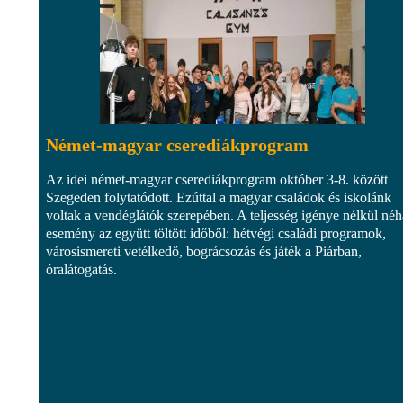
Német-magyar cserediákprogram
Az idei német-magyar cserediákprogram október 3-8. között
Szegeden folytatódott. Ezúttal a magyar családok és iskolánk
voltak a vendéglátók szerepében. A teljesség igénye nélkül né
esemény az együtt töltött időből: hétvégi családi programok,
városismereti vetélkedő, bográcsozás és játék a Piárban,
óralátogatás.