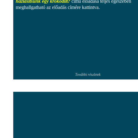
háziasítsunk egy krokodilt?
című előadása teljes egészében
meghallgatható az előadás címére kattintva.
További részletek