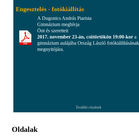
Engesztelés - fotókiállítás
A Dugonics András Piarista
Gimnázium meghívja
Önt és szeretteit
2017. november 23-án, csütörtökön 19:00-kor
a
gimnázium aulájába Ország László fotókiállításának
megnyitójára.
További részletek
Oldalak