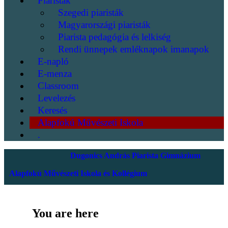
Piaristák
Szegedi piaristák
Magyarországi piaristák
Piarista pedagógia és lelkiség
Rendi ünnepek emléknapok imanapok
E-napló
E-menza
Classroom
Levelezés
Keresés
Alapfokú Művészeti Iskola
.
Dugonics András Piarista Gimnázium
Alapfokú Művészeti Iskola és Kollégium
You are here