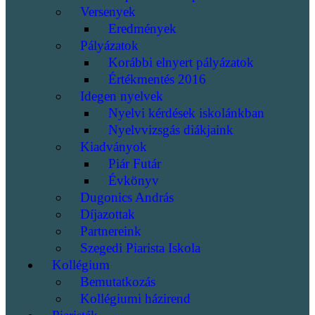
Versenyek
Eredmények
Pályázatok
Korábbi elnyert pályázatok
Értékmentés 2016
Idegen nyelvek
Nyelvi kérdések iskolánkban
Nyelvvizsgás diákjaink
Kiadványok
Piár Futár
Évkönyv
Dugonics András
Díjazottak
Partnereink
Szegedi Piarista Iskola
Kollégium
Bemutatkozás
Kollégiumi házirend