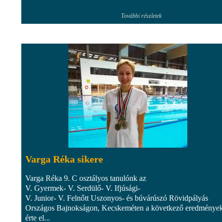
További részletek
Varga Réka sikere
Varga Réka 9. C osztályos tanulónk az
V. Gyermek- V. Serdülő- V. Ifjúsági-
V. Junior- V. Felnőtt Uszonyos- és búvárúszó Rövidpályás
Országos Bajnokságon, Kecskeméten a következő eredmények
érte el...