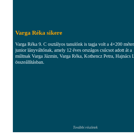
Varga Réka sikere
Varga Réka 9. C osztályos tanulónk is tagja volt a 4×200 méte
junior lányváltónak, amely 12 éves országos csúcsot adott át a
múltnak Varga Jázmin, Varga Réka, Kothencz Petra, Hajnács L
összeállításban.
További részletek