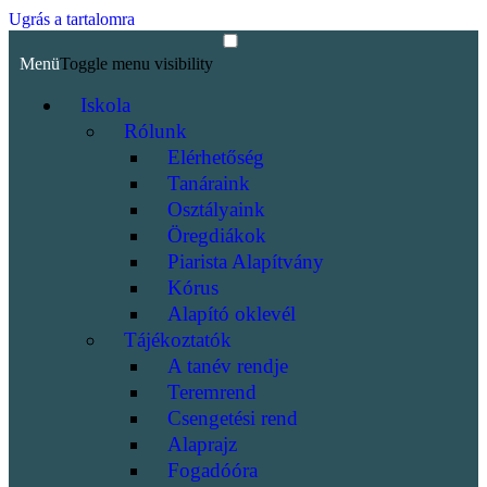
Ugrás a tartalomra
Menü
Toggle menu visibility
Iskola
Rólunk
Elérhetőség
Tanáraink
Osztályaink
Öregdiákok
Piarista Alapítvány
Kórus
Alapító oklevél
Tájékoztatók
A tanév rendje
Teremrend
Csengetési rend
Alaprajz
Fogadóóra