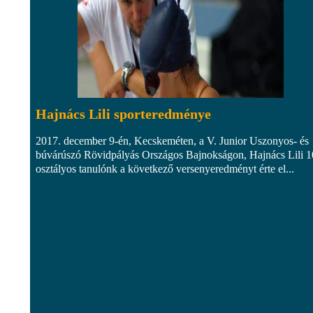
Hajnács Lili sporteredménye
2017. december 9-én, Kecskeméten, a V. Junior Uszonyos- és
búvárúszó Rövidpályás Országos Bajnokságon, Hajnács Lili 1
osztályos tanulónk a következő versenyeredményt érte el...