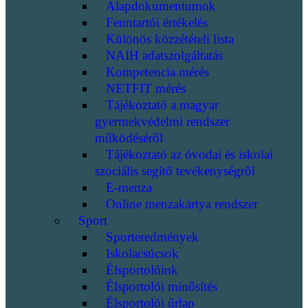
Alapdokumentumok
Fenntartói értékelés
Különös közzétételi lista
NAIH adatszolgáltatás
Kompetencia mérés
NETFIT mérés
Tájékoztató a magyar
gyermekvédelmi rendszer
működéséről
Tájékoztató az óvodai és iskolai
szociális segítő tevékenységről
E-menza
Online menzakártya rendszer
Sport
Sporteredmények
Iskolacsúcsok
Élsportolóink
Élsportolói minősítés
Élsportolói űrlap