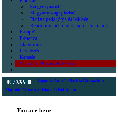
Piaristák
Szegedi piaristák
Magyarországi piaristák
Piarista pedagógia és lelkiség
Rendi ünnepek emléknapok imanapok
E-napló
E-menza
Classroom
Levelezés
Keresés
Alapfokú Művészeti Iskola
.
Dugonics András Piarista Gimnázium
Alapfokú Művészeti Iskola és Kollégium
You are here