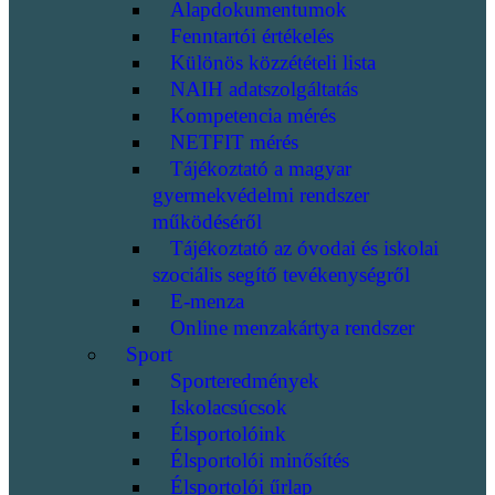
Alapdokumentumok
Fenntartói értékelés
Különös közzétételi lista
NAIH adatszolgáltatás
Kompetencia mérés
NETFIT mérés
Tájékoztató a magyar
gyermekvédelmi rendszer
működéséről
Tájékoztató az óvodai és iskolai
szociális segítő tevékenységről
E-menza
Online menzakártya rendszer
Sport
Sporteredmények
Iskolacsúcsok
Élsportolóink
Élsportolói minősítés
Élsportolói űrlap