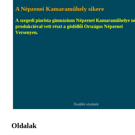
A Népzenei Kamaraműhely sikere
A szegedi piarista gimnázium Népzenei Kamaraműhelye n
produkcióval vett részt a gödöllői Országos Népzenei
Versenyen.
További részletek
Oldalak