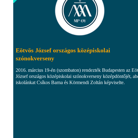
Eötvös József országos középiskolai
szónokverseny
2016. március 19-én (szombaton) rendezték Budapesten az Eö
József országos középiskolai szónokverseny középdöntőjét, ah
iskolánkat Csíkos Barna és Körmendi Zoltán képviselte.