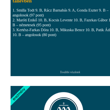
tanévben
1. Smilla Todt 9. B, Rácz Barnabás 9. A, Gonda Eszter 9. B –
angolosok (97 pont)
2. Maróti Enikő 10. B, Kocsis Levente 10. B, Fazekas Gábor 
B – németesek (95 pont)
3. Kertész-Farkas Dóra 10. B, Mikuska Bence 10. B, Patik Á
10. B – angolosok (80 pont)
További részletek