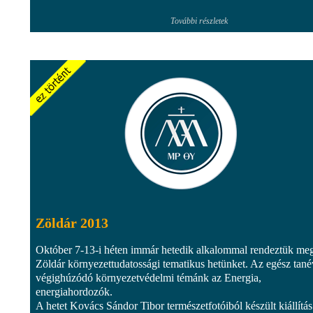
További részletek
Zöldár 2013
Október 7-13-i héten immár hetedik alkalommal rendeztük me
Zöldár környezettudatossági tematikus hetünket. Az egész tan
végighúzódó környezetvédelmi témánk az Energia,
energiahordozók.
A hetet Kovács Sándor Tibor természetfotóiból készült kiállítás