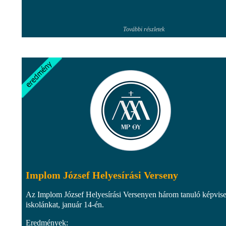
További részletek
Implom József Helyesírási Verseny
Az Implom József Helyesírási Versenyen három tanuló képvise
iskolánkat, január 14-én.
Eredmények: