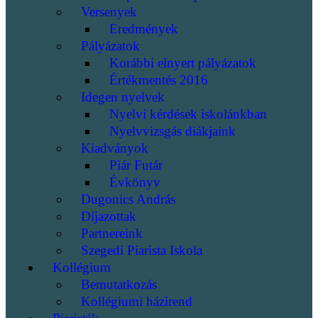
Versenyek
Eredmények
Pályázatok
Korábbi elnyert pályázatok
Értékmentés 2016
Idegen nyelvek
Nyelvi kérdések iskolánkban
Nyelvvizsgás diákjaink
Kiadványok
Piár Futár
Évkönyv
Dugonics András
Díjazottak
Partnereink
Szegedi Piarista Iskola
Kollégium
Bemutatkozás
Kollégiumi házirend