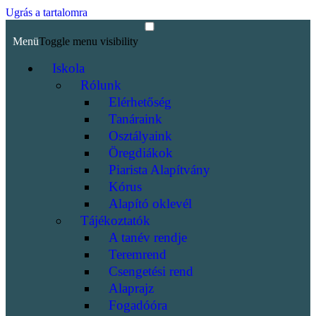
Ugrás a tartalomra
Menü
Toggle menu visibility
Iskola
Rólunk
Elérhetőség
Tanáraink
Osztályaink
Öregdiákok
Piarista Alapítvány
Kórus
Alapító oklevél
Tájékoztatók
A tanév rendje
Teremrend
Csengetési rend
Alaprajz
Fogadóóra