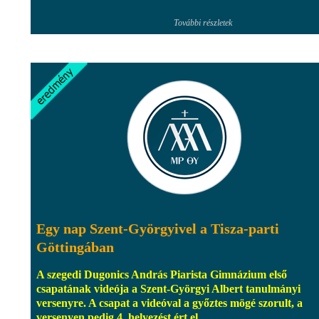
További részletek
Egy nap Szent-Györgyivel a Tisza-parti
Göttingában
A szegedi Dugonics András Piarista Gimnázium első
csapatának videója a Szent-Györgyi Albert tanulmányi
versenyre. A csapat a videóval a győztes mögé szorult, a
versenyen pedig 4. helyezést ért el.