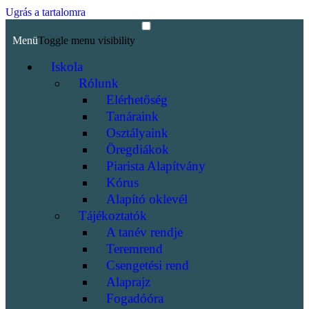
Ugrás a tartalomra
Menü
Toggle menu visibility
Iskola
Rólunk
Elérhetőség
Tanáraink
Osztályaink
Öregdiákok
Piarista Alapítvány
Kórus
Alapító oklevél
Tájékoztatók
A tanév rendje
Teremrend
Csengetési rend
Alaprajz
Fogadóóra