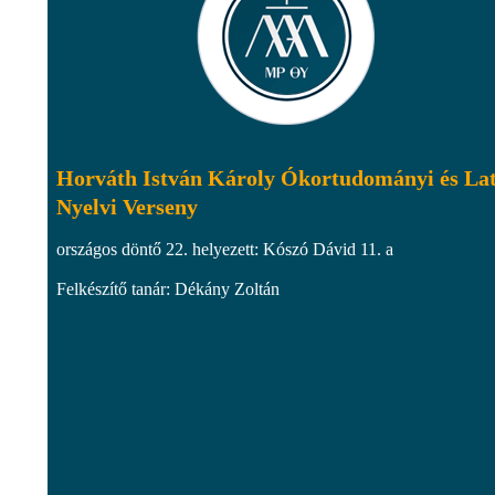
Horváth István Károly Ókortudományi és La
Nyelvi Verseny
országos döntő 22. helyezett: Kószó Dávid 11. a
Felkészítő tanár: Dékány Zoltán