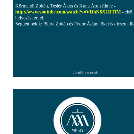
Körmendi Zoltán, Teslér Ákos és Kuna Áron filmje -
http://www.youtube.com/watch?v=VDhN6X1DTfM
- első
helyezést ért el.
Segített nekik: Pintyi Zoltán és Fodor Ádám, őket is dicséret ille
További részletek