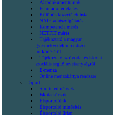
Alapdokumentumok
Fenntartói értékelés
Különös közzétételi lista
NAIH adatszolgáltatás
Kompetencia mérés
NETFIT mérés
Tájékoztató a magyar
gyermekvédelmi rendszer
működéséről
Tájékoztató az óvodai és iskolai
szociális segítő tevékenységről
E-menza
Online menzakártya rendszer
Sport
Sporteredmények
Iskolacsúcsok
Élsportolóink
Élsportolói minősítés
Élsportolói űrlap