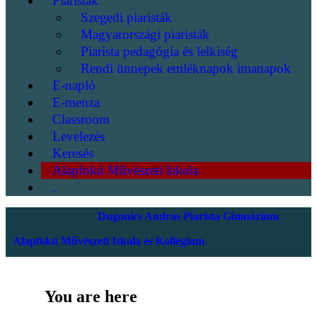
Piaristák
Szegedi piaristák
Magyarországi piaristák
Piarista pedagógia és lelkiség
Rendi ünnepek emléknapok imanapok
E-napló
E-menza
Classroom
Levelezés
Keresés
Alapfokú Művészeti Iskola
.
Dugonics András Piarista Gimnázium
Alapfokú Művészeti Iskola és Kollégium
You are here