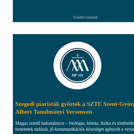
További részletek
Szegedi piaristák győztek a SZTE Szent-Györ
Albert Tanulmányi Versenyen
Magas szintű tudományos – biológia, kémia, fizika és történel
ismeretek tudását, jó kommunikációs készséget igényelt a vers