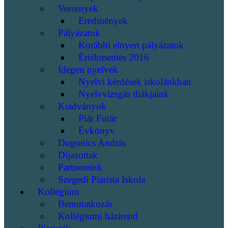
Versenyek
Eredmények
Pályázatok
Korábbi elnyert pályázatok
Értékmentés 2016
Idegen nyelvek
Nyelvi kérdések iskolánkban
Nyelvvizsgás diákjaink
Kiadványok
Piár Futár
Évkönyv
Dugonics András
Díjazottak
Partnereink
Szegedi Piarista Iskola
Kollégium
Bemutatkozás
Kollégiumi házirend