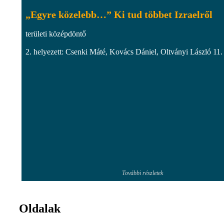
„Egyre közelebb…” Ki tud többet Izraelről
területi középdöntő
2. helyezett: Csenki Máté, Kovács Dániel, Oltványi László 11.
További részletek
Oldalak