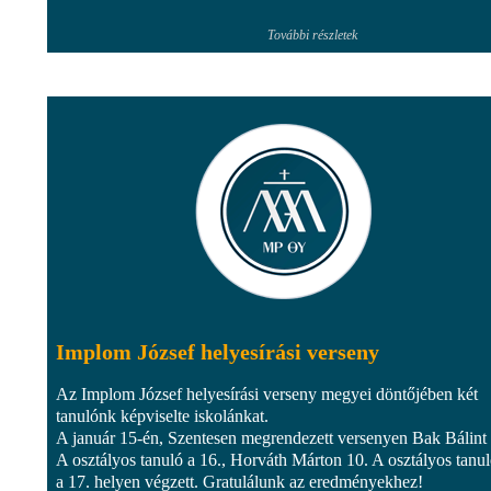
További részletek
Implom József helyesírási verseny
Az Implom József helyesírási verseny megyei döntőjében két
tanulónk képviselte iskolánkat.
A január 15-én, Szentesen megrendezett versenyen Bak Bálint
A osztályos tanuló a 16., Horváth Márton 10. A osztályos tanu
a 17. helyen végzett. Gratulálunk az eredményekhez!