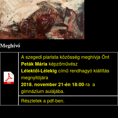
Meghívó
A szegedi piarista közösség meghívja Önt
Peták Mária
képzőművész
Lélektől-Lélekig
című rendhagyó kiállítás
megnyitójára
2018. november 21-én 18:00
-ra a
gimnázium aulájába.
Részletek a pdf-ben.