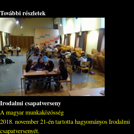
További részletek
Irodalmi csapatverseny
A magyar munkaközösség
2018. november 21-én tartotta hagyományos Irodalmi
csapatversenyét.