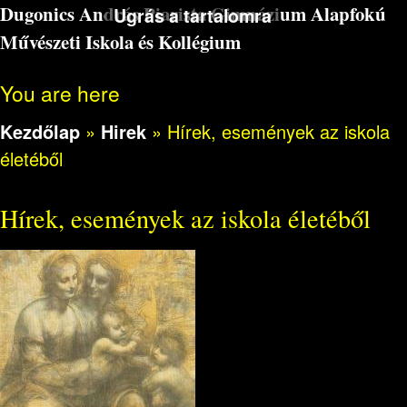
Dugonics András Piarista Gimnázium Alapfokú
Ugrás a tartalomra
Művészeti Iskola és Kollégium
You are here
Kezdőlap
»
Hirek
»
Hírek, események az iskola
életéből
Hírek, események az iskola életéből