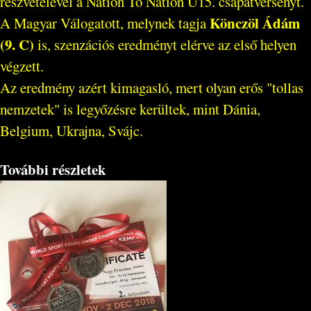
részvételével a Nation To Nation U15. csapatversenyt.
Könczöl Ádám
A Magyar Válogatott, melynek tagja
(9. C)
is, szenzációs eredményt elérve az első helyen
végzett.
Az eredmény azért kimagasló, mert olyan erős "tollas
nemzetek" is legyőzésre kerültek, mint Dánia,
Belgium, Ukrajna, Svájc.
További részletek