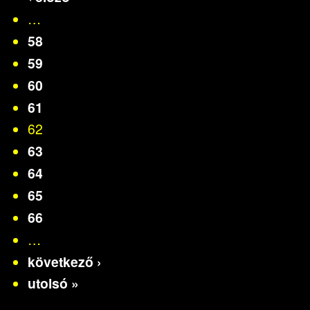
…
58
59
60
61
62
63
64
65
66
…
következő ›
utolsó »