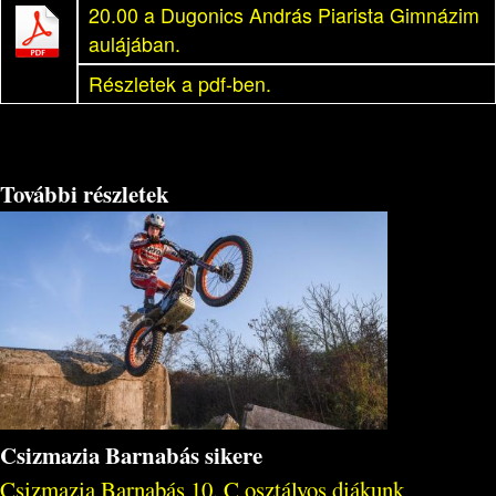
20.00 a Dugonics András Piarista Gimnázim
aulájában.
Részletek a pdf-ben.
További részletek
Csizmazia Barnabás sikere
Csizmazia Barnabás 10. C osztályos diákunk