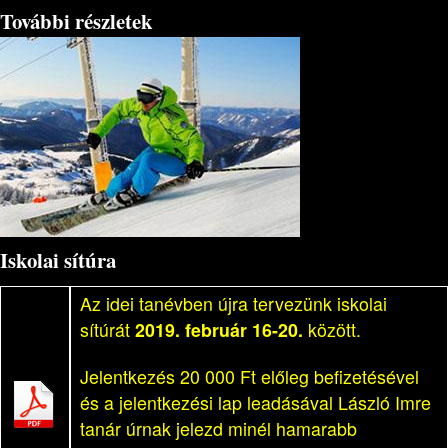
További részletek
Iskolai sítúra
Az idei tanévben újra tervezünk iskolai
sítúrát
2019. február 16-20.
között.
Jelentkezés 20 000 Ft előleg befizetésével
és a jelentkezési lap leadásával László Imre
tanár úrnak jelezd minél hamarabb