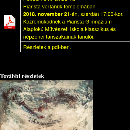
Piarista vértanúk templomában
2018. november 21
-én, szerdán 17:00-kor.
Közreműködnek a Piarista Gimnázium
Alapfokú Művészeti Iskola klasszikus és
népzenei tanszakainak tanulói.
Részletek a pdf-ben.
További részletek