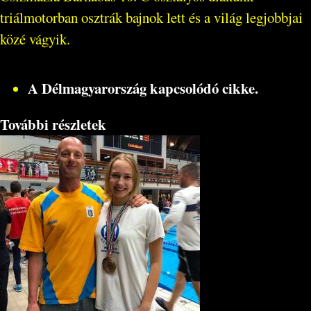
triálmotorban osztrák bajnok lett és a világ legjobbjai
közé vágyik.
A Délmagyarország kapcsolódó cikke.
További részletek