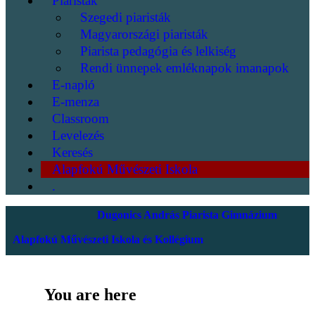
Piaristák
Szegedi piaristák
Magyarországi piaristák
Piarista pedagógia és lelkiség
Rendi ünnepek emléknapok imanapok
E-napló
E-menza
Classroom
Levelezés
Keresés
Alapfokú Művészeti Iskola
.
Dugonics András Piarista Gimnázium
Alapfokú Művészeti Iskola és Kollégium
You are here