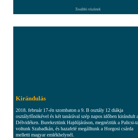
További részletek
Kirándulás
2018. február 17-én szombaton a 9. B osztály 12 diákja
osztályfőnökével és két tanárával szép napos időben kirándult 
Délvidéken. Burekeztünk Hajdújáráson, megnéztük a Palicsi-ta
voltunk Szabadkán, és hazafelé megálltunk a Horgosi csárda
melletti magyar emlékhelynél.