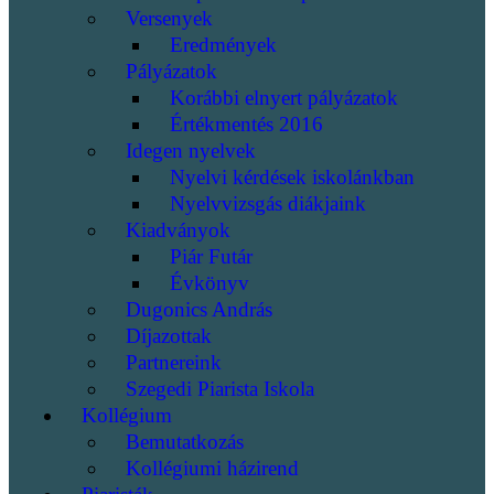
Versenyek
Eredmények
Pályázatok
Korábbi elnyert pályázatok
Értékmentés 2016
Idegen nyelvek
Nyelvi kérdések iskolánkban
Nyelvvizsgás diákjaink
Kiadványok
Piár Futár
Évkönyv
Dugonics András
Díjazottak
Partnereink
Szegedi Piarista Iskola
Kollégium
Bemutatkozás
Kollégiumi házirend