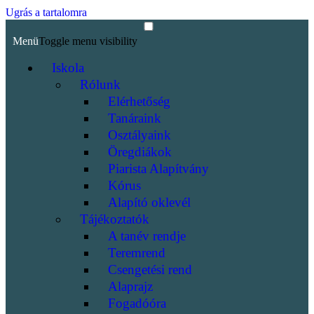
Ugrás a tartalomra
Menü
Toggle menu visibility
Iskola
Rólunk
Elérhetőség
Tanáraink
Osztályaink
Öregdiákok
Piarista Alapítvány
Kórus
Alapító oklevél
Tájékoztatók
A tanév rendje
Teremrend
Csengetési rend
Alaprajz
Fogadóóra