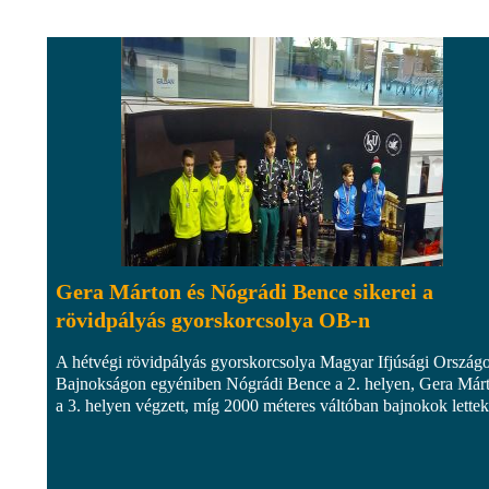
Gera Márton és Nógrádi Bence sikerei a
rövidpályás gyorskorcsolya OB-n
A hétvégi rövidpályás gyorskorcsolya Magyar Ifjúsági Ország
Bajnokságon egyéniben Nógrádi Bence a 2. helyen, Gera Már
a 3. helyen végzett, míg 2000 méteres váltóban bajnokok lettek