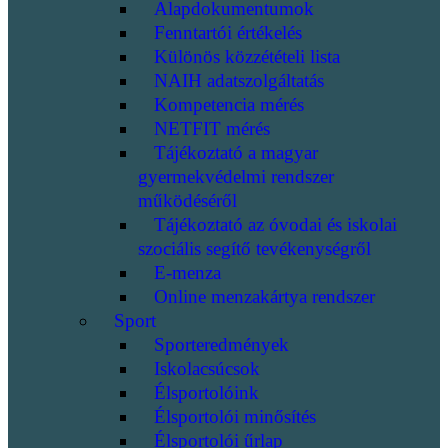
Alapdokumentumok
Fenntartói értékelés
Különös közzétételi lista
NAIH adatszolgáltatás
Kompetencia mérés
NETFIT mérés
Tájékoztató a magyar
gyermekvédelmi rendszer
működéséről
Tájékoztató az óvodai és iskolai
szociális segítő tevékenységről
E-menza
Online menzakártya rendszer
Sport
Sporteredmények
Iskolacsúcsok
Élsportolóink
Élsportolói minősítés
Élsportolói űrlap