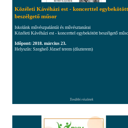
Közéleti Kávéházi est - koncerttel egybekötöt
beszélgető műsor
Iskolánk művészpalántái és művésztanárai
Közéleti Kávéházi est - koncerttel egybekötött beszélgető műs
Időpont: 2018. március 23.
Helyszín: Szegheő József terem (díszterem)
További részletek