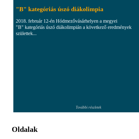
"B" kategóriás úszó diákolimpia
2018. február 12-én Hódmezővásárhelyen a megyei
"B" kategóriás úszó diákolimpián a következő eredmények
születtek...
További részletek
Oldalak