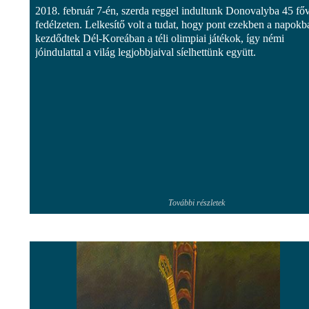
2018. február 7-én, szerda reggel indultunk Donovalyba 45 főv
fedélzeten. Lelkesítő volt a tudat, hogy pont ezekben a napokb
kezdődtek Dél-Koreában a téli olimpiai játékok, így némi
jóindulattal a világ legjobbjaival síelhettünk együtt.
További részletek