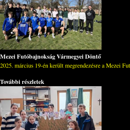
Mezei Futóbajnokság Vármegyei Döntő
2025. március 19-én került megrendezésre a Mezei Fu
További részletek