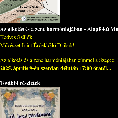
Az alkotás és a zene harmóniájában - Alapfokú Műv
Kedves Szülők!
Művészet Iránt Érdeklődő Diákok!
Az alkotás és a zene harmóniájában címmel a Szegedi P
2025. április 9-én szerdán délután 17:00 órától...
További részletek