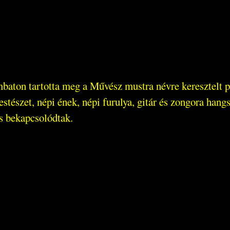
mbaton tartotta meg a Művész mustra névre keresztelt
estészet, népi ének, népi furulya, gitár és zongora hang
is bekapcsolódtak.