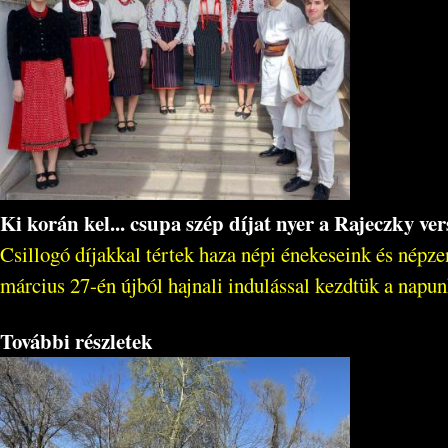
Ki korán kel... csupa szép díjat nyer a Rajeczky ver
Csillogó díjakkal tértek haza népi énekeseink és nép
március 27-én újból hajnali indulással kezdtük a napun
További részletek