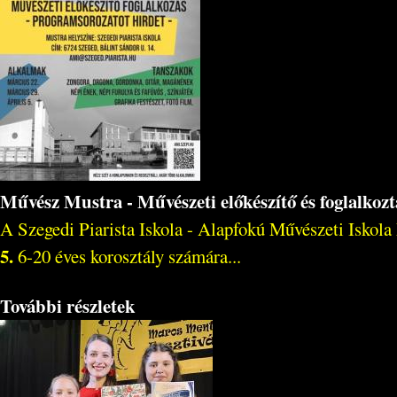
Művész Mustra - Művészeti előkészítő és foglalkoz
A Szegedi Piarista Iskola - Alapfokú Művészeti Iskola
5.
6-20 éves korosztály számára...
További részletek