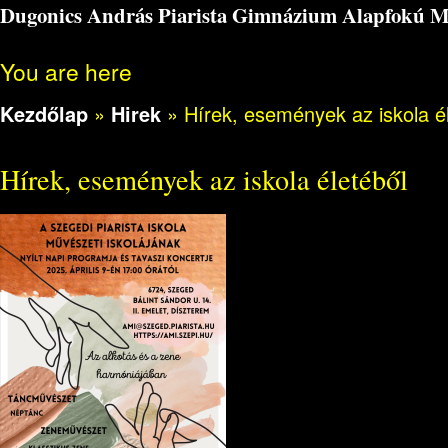
Dugonics András Piarista Gimnázium Alapfokú Műv
You are here
Kezdőlap
»
Hirek
»
Hírek, események az iskola é
Hírek, események az iskola életéből