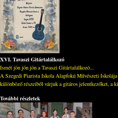
XVI. Tavaszi Gitártalálkozó
Ismét jön jön jön a Tavaszi Gitártalálkozó...
A Szegedi Piarista Iskola Alapfokú Művészeti Iskoláj
különböző részeiből várjuk a gitáros jelentkezőket, a kí
További részletek