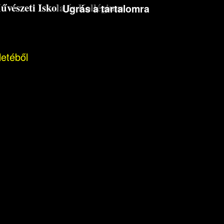
észeti Iskola és Kollégium
Ugrás a tartalomra
letéből