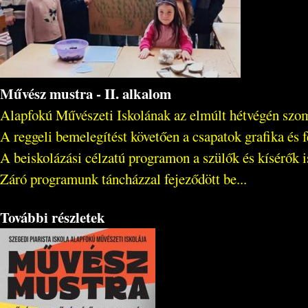
Művész mustra - II. alkalom
Alapfokú Művészeti Iskolának az elmúlt hétvégén szo
A reggeli bemelegítést követően a csapatok grafika és f
A beiskolázási célzatú programon a szülők és kísérők 
Záró programunk táncházzal fejeződött be...
További részletek