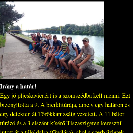
Irány a határ!
Egy jó pljeskavicáért is a szomszédba kell menni. Ezt
bizonyította a 9. A biciklitúrája, amely egy határon és
egy defekten át Törökkanizsáig vezetett. A 11 bátor
túrázó és a 3 elszánt kísérő Tiszaszigeten keresztül
jutott át a túloldalra (Gyálára), ahol a szerb üzletek