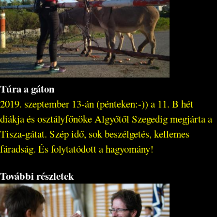
Túra a gáton
2019. szeptember 13-án (pénteken:-)) a 11. B hét
diákja és osztályfőnöke Algyőtől Szegedig megjárta a
Tisza-gátat. Szép idő, sok beszélgetés, kellemes
fáradság. És folytatódott a hagyomány!
További részletek