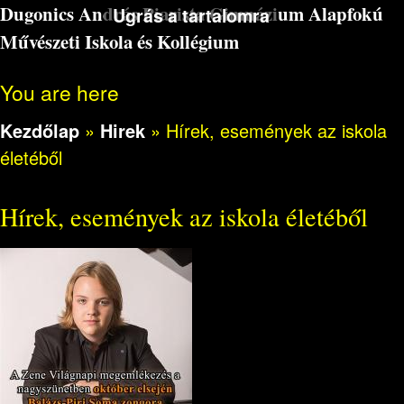
Dugonics András Piarista Gimnázium Alapfokú
Ugrás a tartalomra
Művészeti Iskola és Kollégium
You are here
Kezdőlap
»
Hirek
»
Hírek, események az iskola
életéből
Hírek, események az iskola életéből