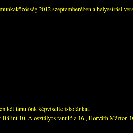
r munkaközösség 2012 szeptemberében a helyesírási vers
n két tanulónk képviselte iskolánkat.
álint 10. A osztályos tanuló a 16., Horváth Márton 10.