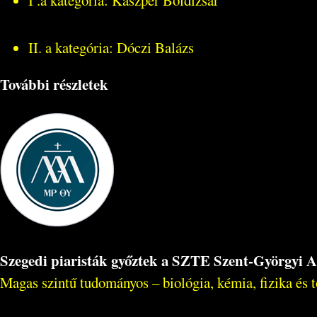
I .a kategória: Kaszper Boldizsár
II. a kategória: Dóczi Balázs
További részletek
Szegedi piaristák győztek a SZTE Szent-Györgyi 
Magas szintű tudományos – biológia, kémia, fizika és t