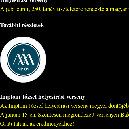
A jubileumi, 250. tanév tiszteletére rendezte a magya
További részletek
Implom József helyesírási verseny
Az Implom József helyesírási verseny megyei döntőjébe
A január 15-én, Szentesen megrendezett versenyen Bak B
Gratulálunk az eredményekhez!