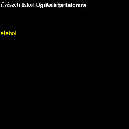
észeti Iskola és Kollégium
Ugrás a tartalomra
letéből