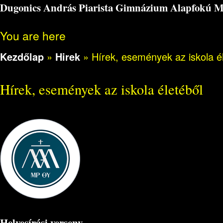
Dugonics András Piarista Gimnázium Alapfokú Műv
You are here
Kezdőlap
»
Hirek
»
Hírek, események az iskola é
Hírek, események az iskola életéből
Helyesírási verseny