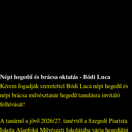
Népi hegedű és brácsa oktatás - Bódi Luca
Kérem fogadják szeretettel Bódi Luca népi hegedű és
népi brácsa művésztanár hegedű tanulásra invitáló
felhívását!
A tanárnő a jövő 2026/27. tanévtől a Szegedi Piarista
Iskola Alapfokú Művészeti Iskolájába várja hegedülni