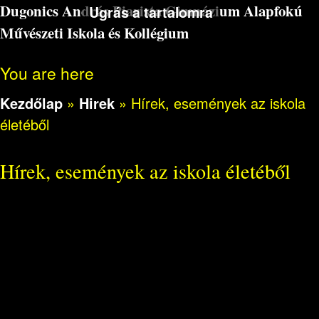
Dugonics András Piarista Gimnázium Alapfokú
Ugrás a tartalomra
Művészeti Iskola és Kollégium
You are here
Kezdőlap
»
Hirek
»
Hírek, események az iskola
életéből
Hírek, események az iskola életéből