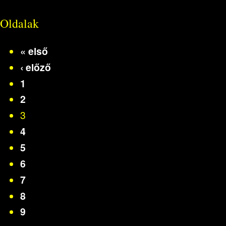
Oldalak
« első
‹ előző
1
2
3
4
5
6
7
8
9