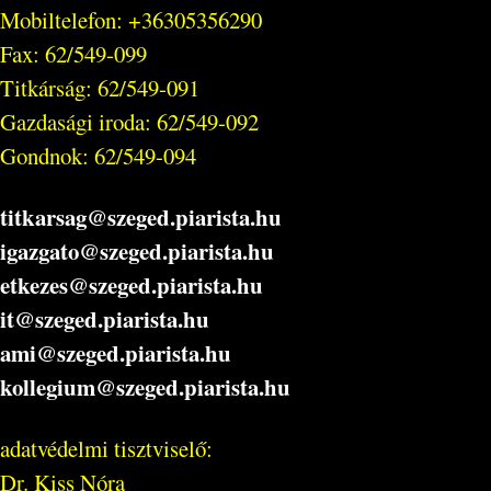
Mobiltelefon: +36305356290
Fax: 62/549-099
Titkárság: 62/549-091
Gazdasági iroda: 62/549-092
Gondnok: 62/549-094
titkarsag@szeged.piarista.hu
igazgato@szeged.piarista.hu
etkezes@szeged.piarista.hu
it@szeged.piarista.hu
ami@szeged.piarista.hu
kollegium@szeged.piarista.hu
adatvédelmi tisztviselő:
Dr. Kiss Nóra