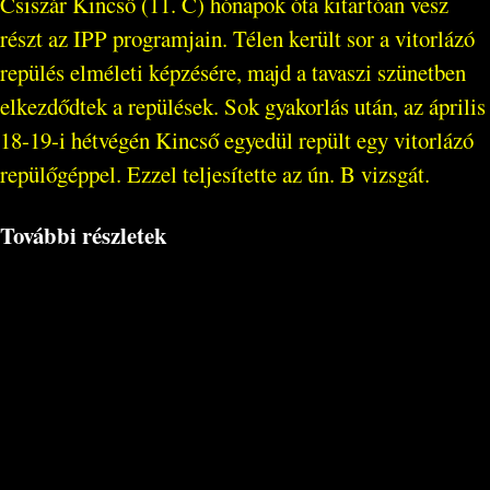
Csiszár Kincső (11. C) hónapok óta kitartóan vesz
részt az IPP programjain. Télen került sor a vitorlázó
repülés elméleti képzésére, majd a tavaszi szünetben
elkezdődtek a repülések. Sok gyakorlás után, az április
18-19-i hétvégén Kincső egyedül repült egy vitorlázó
repülőgéppel. Ezzel teljesítette az ún. B vizsgát.
További részletek