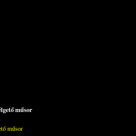
zélgető műsor
gető műsor