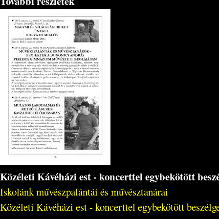
További részletek
Közéleti Kávéházi est - koncerttel egybekötött bes
Iskolánk művészpalántái és művésztanárai
Közéleti Kávéházi est - koncerttel egybekötött beszél