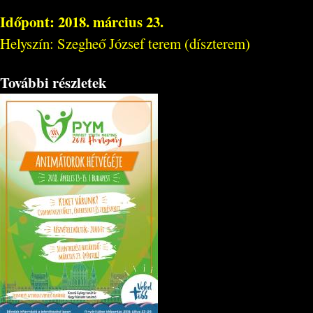
Időpont: 2018. március 23.
Helyszín: Szegheő József terem (díszterem)
További részletek