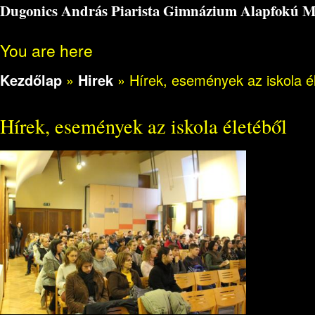
Dugonics András Piarista Gimnázium Alapfokú Műv
You are here
Kezdőlap
»
Hirek
»
Hírek, események az iskola é
Hírek, események az iskola életéből