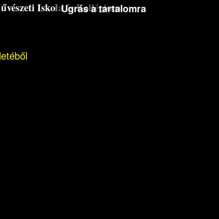
észeti Iskola és Kollégium
Ugrás a tartalomra
letéből