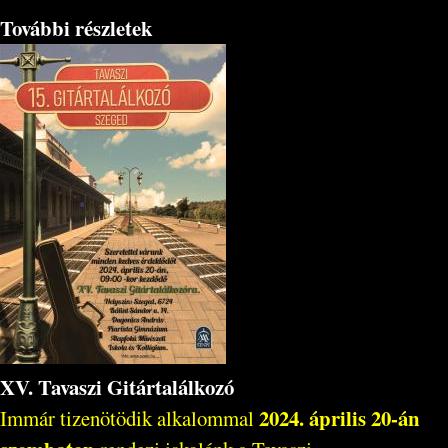
További részletek
XV. Tavaszi Gitártalálkozó
2024. április 20-án
Immár tizenötödik alkalommal