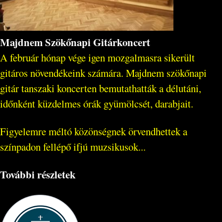
Majdnem Szökőnapi Gitárkoncert
A február hónap vége igen mozgalmasra sikerült
gitáros növendékeink számára. Majdnem szökőnapi
gitár tanszaki koncerten bemutathatták a délutáni,
időnként küzdelmes órák gyümölcsét, darabjait.
Figyelemre méltó közönségnek örvendhettek a
színpadon fellépő ifjú muzsikusok...
További részletek