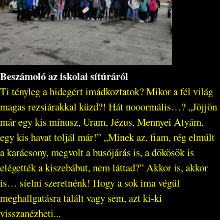
Beszámoló az iskolai sítúráról
Ti tényleg a hidegért imádkoztatok? Mikor a fél világ
magas rezsiárakkal küzd?! Hát nooormális…? „Jöjjön
már egy kis mínusz, Uram, Jézus, Mennyei Atyám,
egy kis havat toljál már!” „Minek az, fiam, rég elmúlt
a karácsony, megvolt a busójárás is, a dökösök is
elégették a kiszebábut, nem láttad?” Akkor is, akkor
is… síelni szeretnénk! Hogy a sok ima végül
meghallgatásra talált vagy sem, azt ki-ki
visszanézheti...