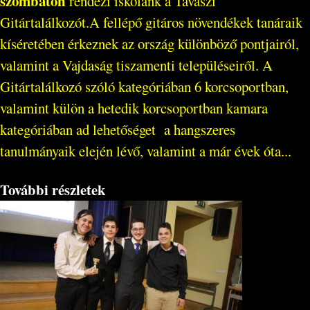
szombaton
rendezi iskolánk a Tavaszi
Gitártalálkozót.A fellépő gitáros növendékek tanáraik
kíséretében érkeznek az ország különböző pontjairól,
valamint a Vajdaság tiszamenti településeiről. A
Gitártalálkozó szóló kategóriában 6 korcsoportban,
valamint külön a hetedik korcsoportban kamara
kategóriában ad lehetőséget a hangszeres
tanulmányaik elején lévő, valamint a már évek óta...
További részletek