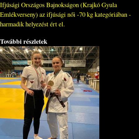
Ifjúsági Országos Bajnokságon (Krajkó Gyula
Emlékverseny) az ifjúsági női -70 kg kategóriában -
harmadik helyezést ért el.
További részletek