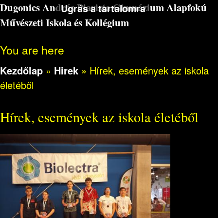
Dugonics András Piarista Gimnázium Alapfokú
Ugrás a tartalomra
Művészeti Iskola és Kollégium
You are here
Kezdőlap
»
Hirek
»
Hírek, események az iskola
életéből
Hírek, események az iskola életéből