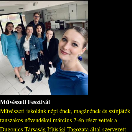
Művészeti Fesztivál
Művészeti iskolánk népi ének, magánének és színjáték
tanszakos növendékei március 7-én részt vettek a
Dugonics Társaság Ifjúsági Tagozata által szervezett