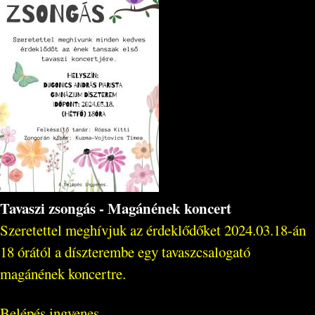
Tavaszi zsongás - Magánének koncert
Szeretettel meghívjuk az érdeklődőket 2024.03.18-án
18 órától a díszterembe egy tavaszcsalogató
magánének koncertre.
Belépés ingyenes.