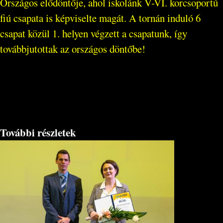
Országos elődöntője, ahol iskolánk V-VI. korcsoportú
fiú csapata is képviselte magát. A tornán induló 6
csapat közül 1. helyen végzett a csapatunk, így
továbbjutottak az országos döntőbe!
További részletek