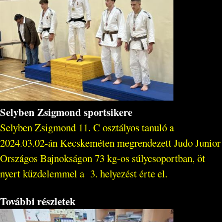
Selyben Zsigmond sportsikere
Selyben Zsigmond 11. C osztályos tanuló a
2024.03.02-án Kecskeméten megrendezett Judo Junior
Országos Bajnokságon 73 kg-os súlycsoportban, öt
nyert küzdelemmel a 3. helyezést érte el.
További részletek