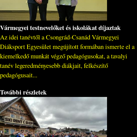
Vármegyei testnevelőket és iskolákat díjaztak
Az idei tanévtől a Csongrád-Csanád Vármegyei
Diáksport Egyesület megújított formában ismerte el a
kiemelkedő munkát végző pedagógusokat, a tavalyi
tanév legeredményesebb diákjait, felkészítő
pedagógusait...
További részletek