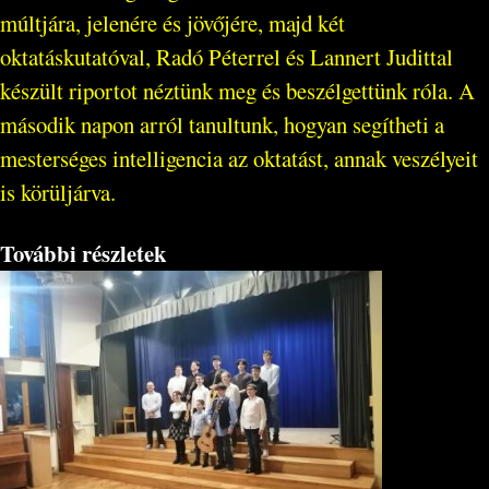
múltjára, jelenére és jövőjére, majd két
oktatáskutatóval, Radó Péterrel és Lannert Judittal
készült riportot néztünk meg és beszélgettünk róla. A
második napon arról tanultunk, hogyan segítheti a
mesterséges intelligencia az oktatást, annak veszélyeit
is körüljárva.
További részletek