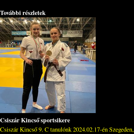
További részletek
Csiszár Kincső sportsikere
Csiszár Kincső 9. C tanulónk 2024.02.17-én Szegeden,