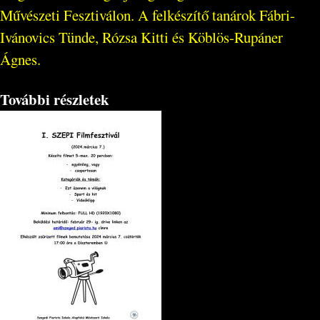
Művészeti Fesztiválon. A felkészítő tanárok Fábri-
Ivánovics Tünde, Rózsa Kitti és Köblös-Rupáner
Ágnes.
További részletek