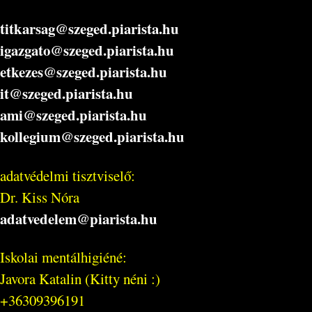
titkarsag@szeged.piarista.hu
igazgato@szeged.piarista.hu
etkezes@szeged.piarista.hu
it@szeged.piarista.hu
ami@szeged.piarista.hu
kollegium@szeged.piarista.hu
adatvédelmi tisztviselő:
Dr. Kiss Nóra
adatvedelem@piarista.hu
Iskolai mentálhigiéné:
Javora Katalin (Kitty néni :)
+36309396191