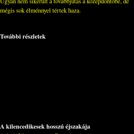
Ugyan nem sikerült a továbbjutás a középdöntőbe, de
mégis sok élménnyel tértek haza.
További részletek
A kilencedikesek hosszú éjszakája