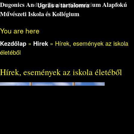
Dugonics András Piarista Gimnázium Alapfokú
Ugrás a tartalomra
Művészeti Iskola és Kollégium
You are here
Kezdőlap
»
Hirek
»
Hírek, események az iskola
életéből
Hírek, események az iskola életéből