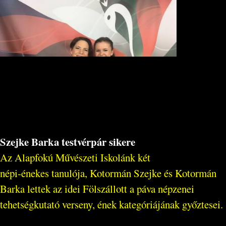
Szejke Barka testvérpár sikere
Az Alapfokú Művészeti Iskolánk két
népi-énekes tanulója, Kotormán Szejke és Kotormán
Barka lettek az idei Fölszállott a páva népzenei
tehetségkutató verseny, ének kategóriájának győztesei.