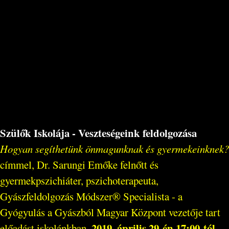
Szülők Iskolája - Veszteségeink feldolgozása
Hogyan segíthetünk önmagunknak és gyermekeinknek?
címmel, Dr. Sarungi Emőke felnőtt és
gyermekpszichiáter, pszichoterapeuta,
Gyászfeldolgozás Módszer® Specialista - a
Gyógyulás a Gyászból Magyar Központ vezetője tart
2019. április 29-én 17:00-tól
előadást iskolánkban,
.