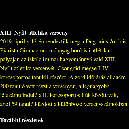
XIII. Nyílt atlétika verseny
2019. április 12-én rendeztük meg a Dugonics András
Piarista Gimnázium műanyag borítású atlétika
pályáján az iskola immár hagyománnyá váló XIII.
Nyílt atlétika versenyét, Csongrád megye I-IV.
korcsoportos tanulói részére. A zord időjárás ellenére
200 tanuló vett részt a versenyen, a legnagyobb
létszámú induló a II. korcsoportos fiúk között volt,
ahol 59 tanuló küzdött a különböző versenyszámokban.
További részletek