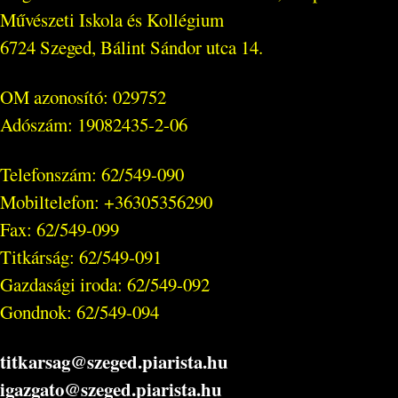
Művészeti Iskola és Kollégium
6724 Szeged, Bálint Sándor utca 14.
OM azonosító: 029752
Adószám: 19082435-2-06
Telefonszám: 62/549-090
Mobiltelefon: +36305356290
Fax: 62/549-099
Titkárság: 62/549-091
Gazdasági iroda: 62/549-092
Gondnok: 62/549-094
titkarsag@szeged.piarista.hu
igazgato@szeged.piarista.hu