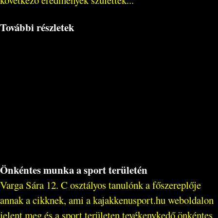
következő eredmények születtek...
További részletek
Önkéntes munka a sport területén
Varga Sára 12. C osztályos tanulónk a főszereplője
annak a cikknek, ami a kajakkenusport.hu weboldalon
jelent meg és a sport területen tevékenykedő önkéntes