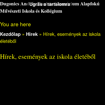
Dugonics András Piarista Gimnázium Alapfokú
Ugrás a tartalomra
Művészeti Iskola és Kollégium
You are here
Kezdőlap
»
Hirek
»
Hírek, események az iskola
életéből
Hírek, események az iskola életéből