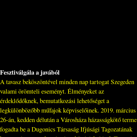
Fesztiválgála a javából
A tavasz beköszöntével minden nap tartogat Szegeden
valami örömteli eseményt. Élményeket az
érdeklődőknek, bemutatkozási lehetőséget a
legkülönbözőbb műfajok képviselőinek. 2019. március
26-án, kedden délután a Városháza házasságkötő terme
fogadta be a Dugonics Társaság Ifjúsági Tagozatának