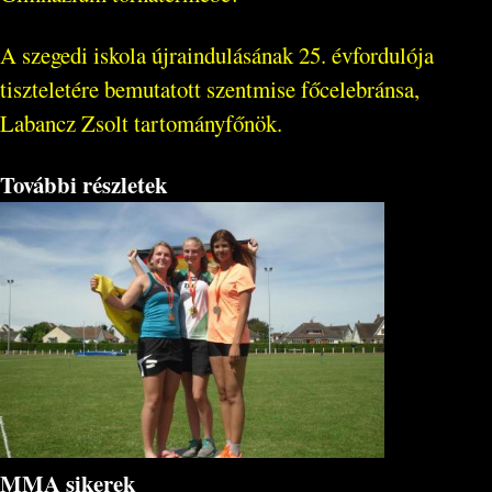
A szegedi iskola újraindulásának 25. évfordulója
tiszteletére bemutatott szentmise főcelebránsa,
Labancz Zsolt tartományfőnök.
További részletek
MMA sikerek