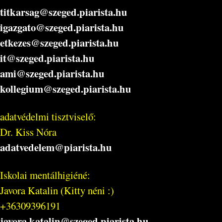
titkarsag@szeged.piarista.hu
igazgato@szeged.piarista.hu
etkezes@szeged.piarista.hu
it@szeged.piarista.hu
ami@szeged.piarista.hu
kollegium@szeged.piarista.hu
adatvédelmi tisztviselő:
Dr. Kiss Nóra
adatvedelem@piarista.hu
Iskolai mentálhigiéné:
Javora Katalin (Kitty néni :)
+36309396191
javora.katalin@szeged.piarista.hu