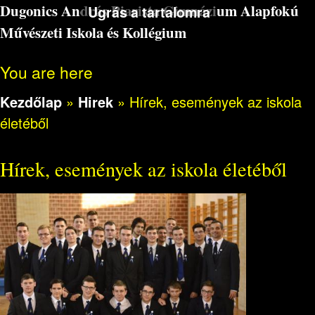
Dugonics András Piarista Gimnázium Alapfokú
Ugrás a tartalomra
Művészeti Iskola és Kollégium
You are here
Kezdőlap
»
Hirek
»
Hírek, események az iskola
életéből
Hírek, események az iskola életéből