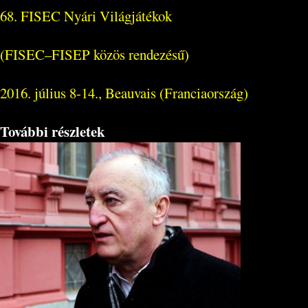
68. FISEC Nyári Világjátékok
(FISEC–FISEP közös rendezésű)
2016. július 8-14., Beauvais (Franciaország)
További részletek