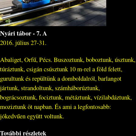
Nyári tábor - 7. A
2016. július 27-31.
Abaliget, Orfű, Pécs. Buszoztunk, boboztunk, úsztunk,
túráztunk, csigán csúsztunk 10 m-rel a föld felett,
gurultunk és repültünk a domboldalról, barlangot
jártunk, strandoltunk, számháborúztunk,
bográcsoztunk, fociztunk, métáztunk, vízilabdáztunk,
moziztunk öt napban. És ami a legfontosabb:
jókedvűen együtt voltunk.​
További részletek