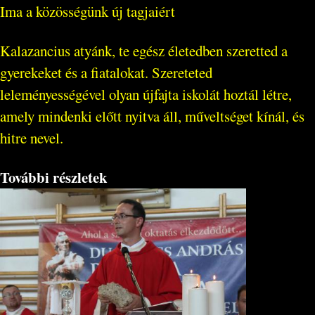
Ima a közösségünk új tagjaiért
Kalazancius atyánk, te egész életedben szeretted a
gyerekeket és a fiatalokat. Szereteted
leleményességével olyan újfajta iskolát hoztál létre,
amely mindenki előtt nyitva áll, műveltséget kínál, és
hitre nevel.
További részletek