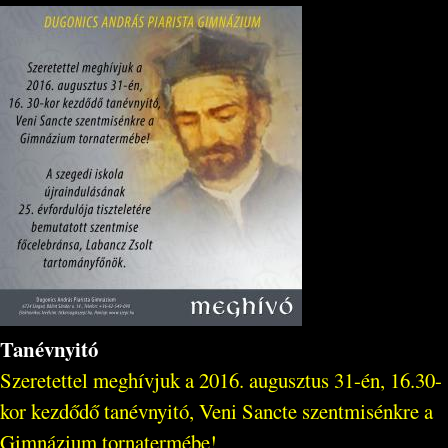
Tanévnyitó
Szeretettel meghívjuk a 2016. augusztus 31-én, 16.30-
kor kezdődő tanévnyitó, Veni Sancte szentmisénkre a
Gimnázium tornatermébe!