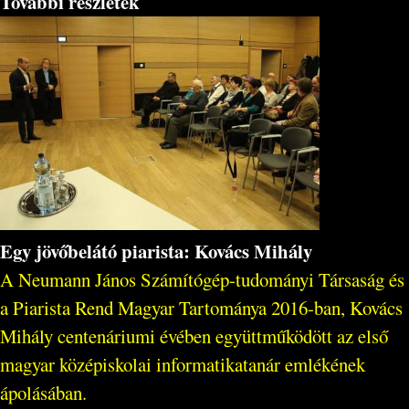
További részletek
Egy jövőbelátó piarista: Kovács Mihály
A Neumann János Számítógép-tudományi Társaság és
a Piarista Rend Magyar Tartománya 2016-ban, Kovács
Mihály centenáriumi évében együttműködött az első
magyar középiskolai informatikatanár emlékének
ápolásában.