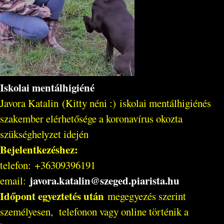
Iskolai mentálhigiéné
Javora Katalin (Kitty néni :) iskolai mentálhigiénés
szakember elérhetősége a koronavírus okozta
szükséghelyzet idején
Bejelentkezéshez:
telefon: +36309396191
javora.katalin@szeged.piarista.hu
email:
Időpont egyeztetés után
megegyezés szerint
személyesen, telefonon vagy online történik a