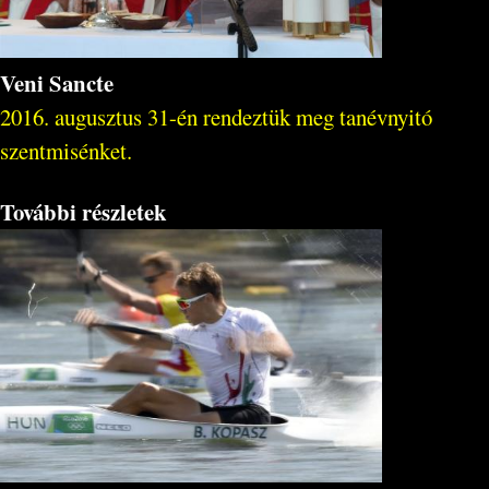
Veni Sancte
2016. augusztus 31-én rendeztük meg tanévnyitó
szentmisénket.
További részletek