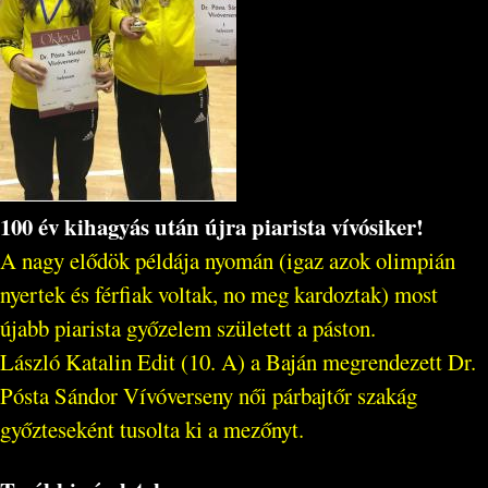
100 év kihagyás után újra piarista vívósiker!
A nagy elődök példája nyomán (igaz azok olimpián
nyertek és férfiak voltak, no meg kardoztak) most
újabb piarista győzelem született a páston.
László Katalin Edit (10. A) a Baján megrendezett Dr.
Pósta Sándor Vívóverseny női párbajtőr szakág
győzteseként tusolta ki a mezőnyt.