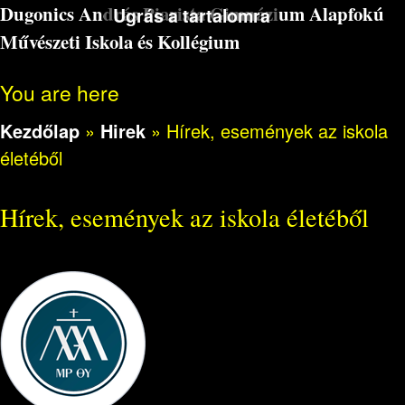
Dugonics András Piarista Gimnázium Alapfokú
Ugrás a tartalomra
Művészeti Iskola és Kollégium
You are here
Kezdőlap
»
Hirek
»
Hírek, események az iskola
életéből
Hírek, események az iskola életéből