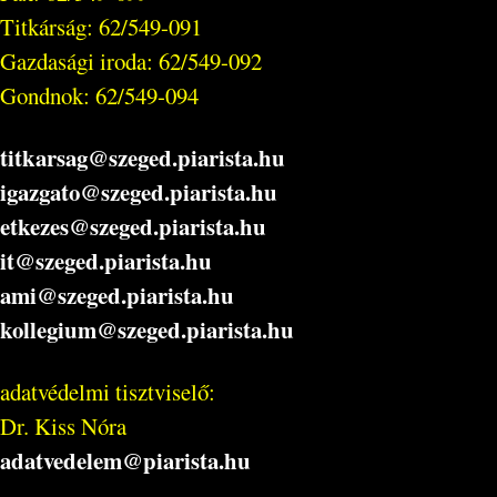
Titkárság: 62/549-091
Gazdasági iroda: 62/549-092
Gondnok: 62/549-094
titkarsag@szeged.piarista.hu
igazgato@szeged.piarista.hu
etkezes@szeged.piarista.hu
it@szeged.piarista.hu
ami@szeged.piarista.hu
kollegium@szeged.piarista.hu
adatvédelmi tisztviselő:
Dr. Kiss Nóra
adatvedelem@piarista.hu