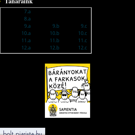
Tanáraink