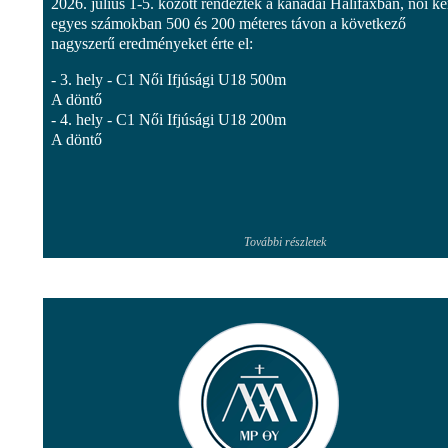
2026. július 1-5. között rendeztek a kanadai Halifaxban, női k
egyes számokban 500 és 200 méteres távon a következő
nagyszerű eredményeket érte el:
- 3. hely - C1 Női Ifjúsági U18 500m
A döntő
- 4. hely - C1 Női Ifjúsági U18 200m
A döntő
További részletek