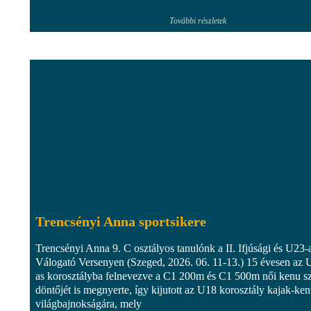
További részletek
Trencsényi Anna sportsikere
Trencsényi Anna 9. C osztályos tanulónk a II. Ifjúsági és U23-
Válogató Versenyen (Szeged, 2026. 06. 11-13.) 15 évesen az 
as korosztályba felnevezve a C1 200m és C1 500m női kenu 
döntőjét is megnyerte, így kijutott az U18 korosztály kajak-ke
világbajnokságára, mely