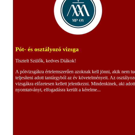
Pót- és osztályozó vizsga
Tisztelt Szülők, kedves Diákok!
A pótvizsgákra értelemszerűen azoknak kell jönni, akik nem tu
teljesíteni adott tantárgyból az év követelményeit. Az osztályoz
vizsgákra előzetesen kellett jelentkezni. Mindenkinek, aki adot
nyomtatványt, elfogadásra került a kérelme...