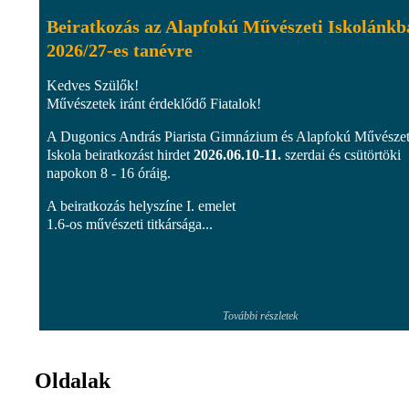
Beiratkozás az Alapfokú Művészeti Iskolánkb
2026/27-es tanévre
Kedves Szülők!
Művészetek iránt érdeklődő Fiatalok!
A Dugonics András Piarista Gimnázium és Alapfokú Művészet
Iskola beiratkozást hirdet
2026.06.10-11.
szerdai és csütörtöki
napokon 8 - 16 óráig.
A beiratkozás helyszíne I. emelet
1.6-os művészeti titkársága...
További részletek
Oldalak