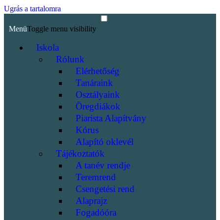
Ugrás a tartalomra
Menü
Toggle menu visibility
Iskola
Rólunk
Elérhetőség
Tanáraink
Osztályaink
Öregdiákok
Piarista Alapítvány
Kórus
Alapító oklevél
Tájékoztatók
A tanév rendje
Teremrend
Csengetési rend
Alaprajz
Fogadóóra