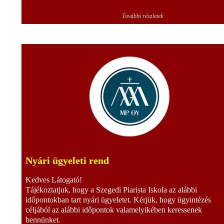
További részletek
Nyári ügyeleti rend
Kedves Látogató!
Tájékoztatjuk, hogy a Szegedi Piarista Iskola az alábbi
időpontokban tart nyári ügyeletet. Kérjük, hogy ügyintézés
céljából az alábbi időpontok valamelyikében keressenek
bennünket.