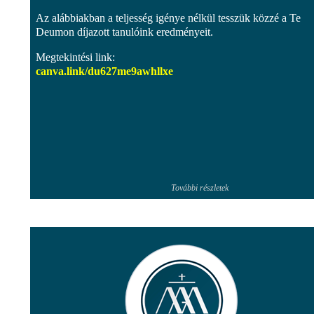
Az alábbiakban a teljesség igénye nélkül tesszük közzé a Te
Deumon díjazott tanulóink eredményeit.
Megtekintési link:
canva.link/
du627me9awhllxe
További részletek