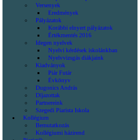
Versenyek
Eredmények
Pályázatok
Korábbi elnyert pályázatok
Értékmentés 2016
Idegen nyelvek
Nyelvi kérdések iskolánkban
Nyelvvizsgás diákjaink
Kiadványok
Piár Futár
Évkönyv
Dugonics András
Díjazottak
Partnereink
Szegedi Piarista Iskola
Kollégium
Bemutatkozás
Kollégiumi házirend