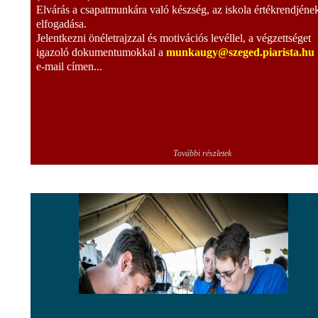
Elvárás a csapatmunkára való készség, az iskola értékrendjéne
elfogadása.
Jelentkezni önéletrajzzal és motivációs levéllel, a végzettséget
igazoló dokumentumokkal a
munkaugy@szeged.piarista.hu
e-mail címen...
További részletek