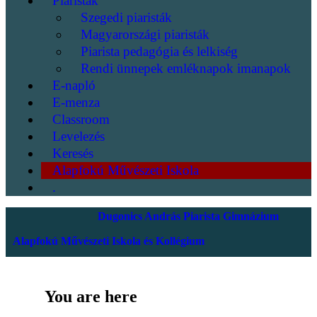
Piaristák
Szegedi piaristák
Magyarországi piaristák
Piarista pedagógia és lelkiség
Rendi ünnepek emléknapok imanapok
E-napló
E-menza
Classroom
Levelezés
Keresés
Alapfokú Művészeti Iskola
.
Dugonics András Piarista Gimnázium
Alapfokú Művészeti Iskola és Kollégium
You are here