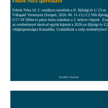
Fekete Nóra sportsikere
Fekete Nóra 10. C osztályos tanulónk a II. Ifjúsági és U 23-as
Válogató Versenyen (Szeged, 2026. 06. 11-13.) C2 Női ifjúság
U17-18 500m-es páros kenu számban a 3. helyen végzett. Ezz
az eredménnyel társával együtt kijutott a 2026-os ifjúsági és U
világbajnokságra Kanadába. Gratulálunk a szép eredményhez!
További részletek