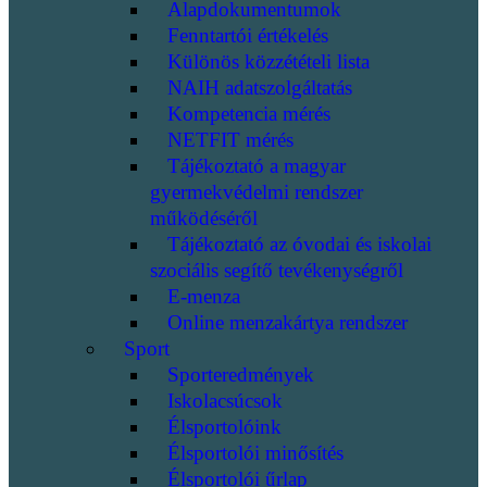
Alapdokumentumok
Fenntartói értékelés
Különös közzétételi lista
NAIH adatszolgáltatás
Kompetencia mérés
NETFIT mérés
Tájékoztató a magyar
gyermekvédelmi rendszer
működéséről
Tájékoztató az óvodai és iskolai
szociális segítő tevékenységről
E-menza
Online menzakártya rendszer
Sport
Sporteredmények
Iskolacsúcsok
Élsportolóink
Élsportolói minősítés
Élsportolói űrlap