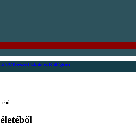
kú Művészeti Iskola és Kollégium
etéből
életéből