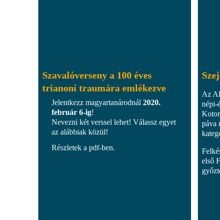
Szavalóverseny a 100 éves
Szej
trianoni traumára emlékezve
Az Al
Jelentkezz magyartanárodnál
2020.
népi-
február 6-ig
!
Kotor
Nevezni két verssel lehet! Válassz egyet
páva 
az alábbiak közül!
kateg
Részletek a pdf-ben.
Felké
első 
győzt