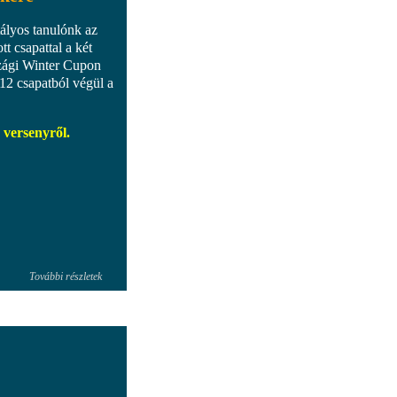
tályos tanulónk az
t csapattal a két
szági Winter Cupon
 12 csapatból végül a
 versenyről.
További részletek