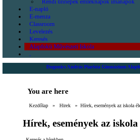
Rendi ünnepek emléknapok imanapok
E-napló
E-menza
Classroom
Levelezés
Keresés
Alapfokú Művészeti Iskola
.
Dugonics András Piarista Gimnázium Alapfo
You are here
Kezdőlap
»
Hirek
»
Hírek, események az iskola él
Hírek, események az iskola 
Keresés a hírekben