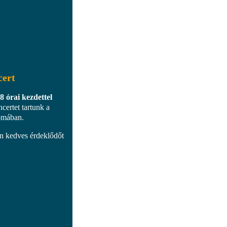
cert
 órai kezdettel
certet tartunk a
omában.
en kedves érdeklődőt