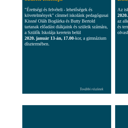
"Érettségi és felvételi - lehetőségek és
Az is
követelmények" címmel iskolánk pedagógusai
2020.
Kissné Oláh Boglárka és Butty Bertold
az al
tartanak előadást diákjaink és szüleik számára,
és te
a Szülők Iskolája keretein belül
olvas
2020. január 13-án, 17.00
-kor, a gimnázium
dísztermében.
További részletek