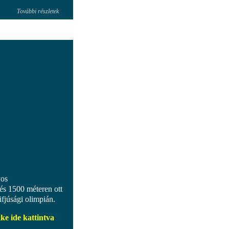
További részletek
yos
és 1500 méteren ott
ifjúsági olimpián.
ke ide kattintva