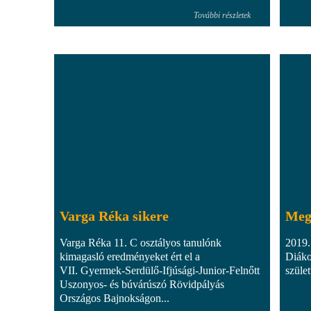
További részletek
Varga Réka sikere
Meg
Varga Réka 11. C osztályos tanulónk
2019.
kimagasló eredményeket ért el a
Diáko
VII. Gyermek-Serdülő-Ifjúsági-Junior-Felnőtt
szület
Uszonyos- és búvárúszó Rövidpályás
Országos Bajnokságon...