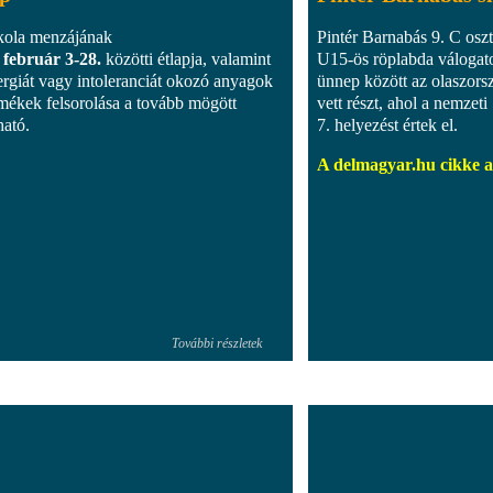
kola menzájának
Pintér Barnabás 9. C osz
 február 3-28.
közötti étlapja, valamint
U15-ös röplabda válogatot
lergiát vagy intoleranciát okozó anyagok
ünnep között az olaszor
rmékek felsorolása a tovább mögött
vett részt, ahol a nemzeti
ható.
7. helyezést értek el.
A delmagyar.hu cikke a
További részletek