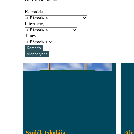
Kategória
Intézmény
Tanév
Szülők Iskolája
Étl