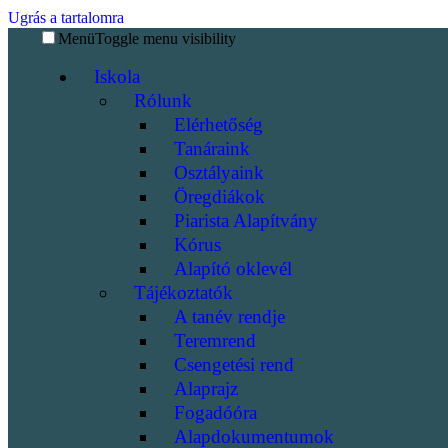
Ugrás a tartalomra
Menü
Toggle menu visibility
Iskola
Rólunk
Elérhetőség
Tanáraink
Osztályaink
Öregdiákok
Piarista Alapítvány
Kórus
Alapító oklevél
Tájékoztatók
A tanév rendje
Teremrend
Csengetési rend
Alaprajz
Fogadóóra
Alapdokumentumok