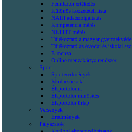
Fenntartói értékelés
Különös közzétételi lista
NAIH adatszolgáltatás
Kompetencia mérés
NETFIT mérés
Tájékoztató a magyar gyermekvéde
Tájékoztató az óvodai és iskolai szo
E-menza
Online menzakártya rendszer
Sport
Sporteredmények
Iskolacsúcsok
Élsportolóink
Élsportolói minősítés
Élsportolói űrlap
Versenyek
Eredmények
Pályázatok
Korábbi elnyert pályázatok