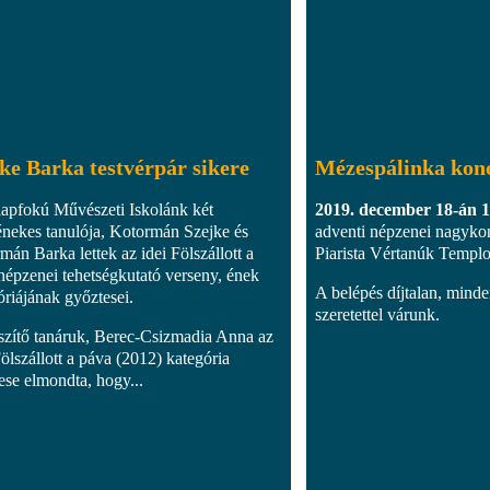
ke Barka testvérpár sikere
Mézespálinka kon
apfokú Művészeti Iskolánk két
2019. december 18-án 18
énekes tanulója, Kotormán Szejke és
adventi népzenei nagykon
mán Barka lettek az idei Fölszállott a
Piarista Vértanúk Templ
népzenei tehetségkutató verseny, ének
A belépés díjtalan, mind
óriájának győztesei.
szeretettel várunk.
szítő tanáruk, Berec-Csizmadia Anna az
Fölszállott a páva (2012) kategória
ese elmondta, hogy...