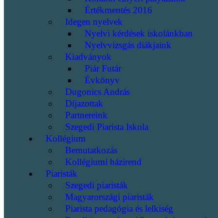
Értékmentés 2016
Idegen nyelvek
Nyelvi kérdések iskolánkban
Nyelvvizsgás diákjaink
Kiadványok
Piár Futár
Évkönyv
Dugonics András
Díjazottak
Partnereink
Szegedi Piarista Iskola
Kollégium
Bemutatkozás
Kollégiumi házirend
Piaristák
Szegedi piaristák
Magyarországi piaristák
Piarista pedagógia és lelkiség