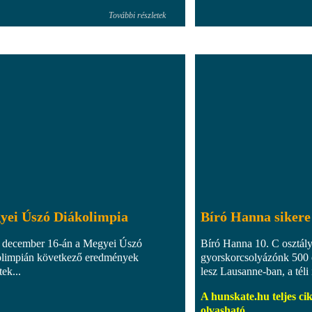
További részletek
yei Úszó Diákolimpia
Bíró Hanna sikere
 december 16-án a Megyei Úszó
Bíró Hanna 10. C osztál
limpián következő eredmények
gyorskorcsolyázónk 500 
tek...
lesz Lausanne-ban, a téli 
A hunskate.hu teljes cik
olvasható.