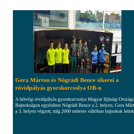
Gera Márton és Nógrádi Bence sikerei a
rövidpályás gyorskorcsolya OB-n
A hétvégi rövidpályás gyorskorcsolya Magyar Ifjúsági Ország
Bajnokságon egyéniben Nógrádi Bence a 2. helyen, Gera Már
a 3. helyen végzett, míg 2000 méteres váltóban bajnokok lettek