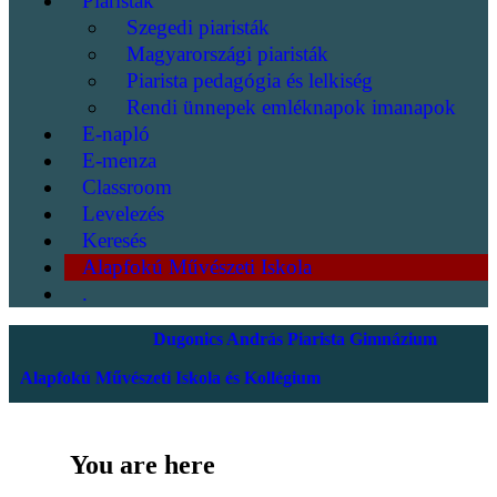
Piaristák
Szegedi piaristák
Magyarországi piaristák
Piarista pedagógia és lelkiség
Rendi ünnepek emléknapok imanapok
E-napló
E-menza
Classroom
Levelezés
Keresés
Alapfokú Művészeti Iskola
.
Dugonics András Piarista Gimnázium
Alapfokú Művészeti Iskola és Kollégium
You are here