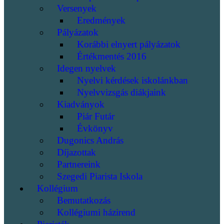
Versenyek
Eredmények
Pályázatok
Korábbi elnyert pályázatok
Értékmentés 2016
Idegen nyelvek
Nyelvi kérdések iskolánkban
Nyelvvizsgás diákjaink
Kiadványok
Piár Futár
Évkönyv
Dugonics András
Díjazottak
Partnereink
Szegedi Piarista Iskola
Kollégium
Bemutatkozás
Kollégiumi házirend