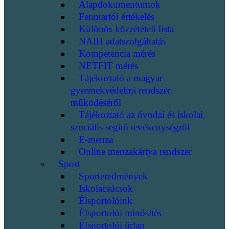
Alapdokumentumok
Fenntartói értékelés
Különös közzétételi lista
NAIH adatszolgáltatás
Kompetencia mérés
NETFIT mérés
Tájékoztató a magyar
gyermekvédelmi rendszer
működéséről
Tájékoztató az óvodai és iskolai
szociális segítő tevékenységről
E-menza
Online menzakártya rendszer
Sport
Sporteredmények
Iskolacsúcsok
Élsportolóink
Élsportolói minősítés
Élsportolói űrlap