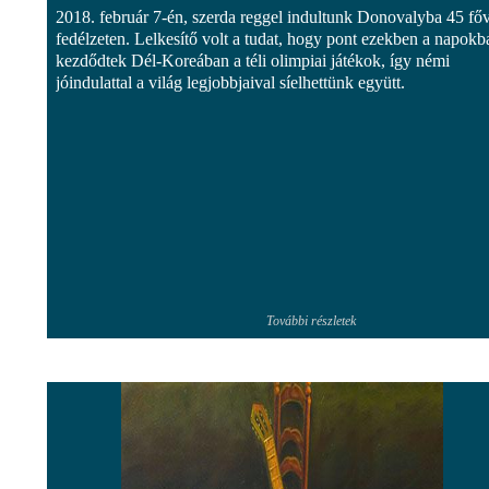
2018. február 7-én, szerda reggel indultunk Donovalyba 45 főv
fedélzeten. Lelkesítő volt a tudat, hogy pont ezekben a napokb
kezdődtek Dél-Koreában a téli olimpiai játékok, így némi
jóindulattal a világ legjobbjaival síelhettünk együtt.
További részletek