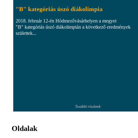
"B" kategóriás úszó diákolimpia
2018. február 12-én Hódmezővásárhelyen a megyei
"B" kategóriás úszó diákolimpián a következő eredmények
születtek...
További részletek
Oldalak