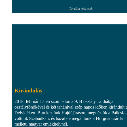
További részletek
Kirándulás
2018. február 17-én szombaton a 9. B osztály 12 diákja
osztályfőnökével és két tanárával szép napos időben kirándult 
Délvidéken. Burekeztünk Hajdújáráson, megnéztük a Palicsi-ta
voltunk Szabadkán, és hazafelé megálltunk a Horgosi csárda
melletti magyar emlékhelynél.