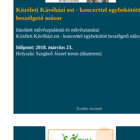
Közéleti Kávéházi est - koncerttel egybekötöt
beszélgető műsor
Iskolánk művészpalántái és művésztanárai
Közéleti Kávéházi est - koncerttel egybekötött beszélgető műs
Időpont: 2018. március 23.
Helyszín: Szegheő József terem (díszterem)
További részletek