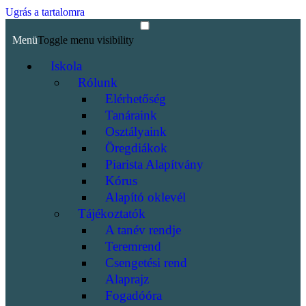
Ugrás a tartalomra
Menü
Toggle menu visibility
Iskola
Rólunk
Elérhetőség
Tanáraink
Osztályaink
Öregdiákok
Piarista Alapítvány
Kórus
Alapító oklevél
Tájékoztatók
A tanév rendje
Teremrend
Csengetési rend
Alaprajz
Fogadóóra