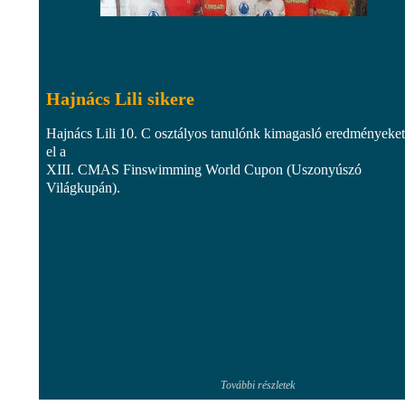
Hajnács Lili sikere
Hajnács Lili 10. C osztályos tanulónk kimagasló eredményeket
el a
XIII. CMAS Finswimming World Cupon (Uszonyúszó
Világkupán).
További részletek