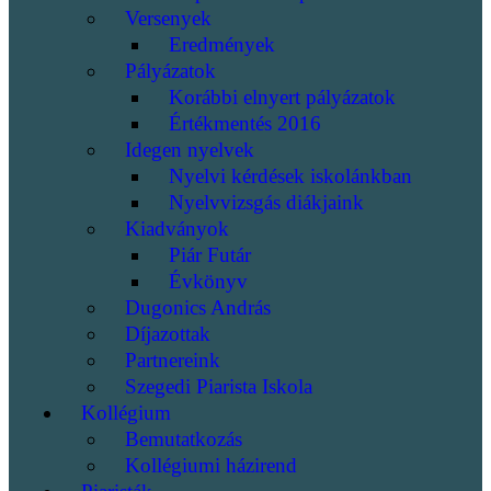
Versenyek
Eredmények
Pályázatok
Korábbi elnyert pályázatok
Értékmentés 2016
Idegen nyelvek
Nyelvi kérdések iskolánkban
Nyelvvizsgás diákjaink
Kiadványok
Piár Futár
Évkönyv
Dugonics András
Díjazottak
Partnereink
Szegedi Piarista Iskola
Kollégium
Bemutatkozás
Kollégiumi házirend