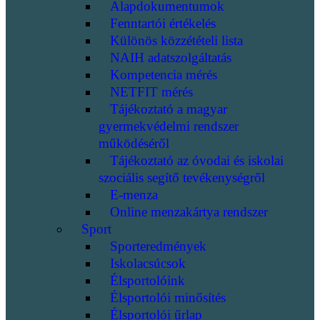
Alapdokumentumok
Fenntartói értékelés
Különös közzétételi lista
NAIH adatszolgáltatás
Kompetencia mérés
NETFIT mérés
Tájékoztató a magyar
gyermekvédelmi rendszer
működéséről
Tájékoztató az óvodai és iskolai
szociális segítő tevékenységről
E-menza
Online menzakártya rendszer
Sport
Sporteredmények
Iskolacsúcsok
Élsportolóink
Élsportolói minősítés
Élsportolói űrlap