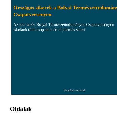
Országos sikerek a Bolyai Természettudomán
Csapatversenyen
Az idei tanév Bolyai Természettudományos Csapatversenyén
iskolánk több csapata is ért el jelentős sikert.
További részletek
Oldalak