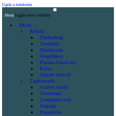
Ugrás a tartalomra
Menü
Toggle menu visibility
Iskola
Rólunk
Elérhetőség
Tanáraink
Osztályaink
Öregdiákok
Piarista Alapítvány
Kórus
Alapító oklevél
Tájékoztatók
A tanév rendje
Teremrend
Csengetési rend
Alaprajz
Fogadóóra