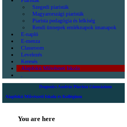
Piaristák
Szegedi piaristák
Magyarországi piaristák
Piarista pedagógia és lelkiség
Rendi ünnepek emléknapok imanapok
E-napló
E-menza
Classroom
Levelezés
Keresés
Alapfokú Művészeti Iskola
.
Dugonics András Piarista Gimnázium
Alapfokú Művészeti Iskola és Kollégium
You are here