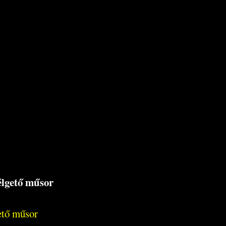
zélgető műsor
gető műsor