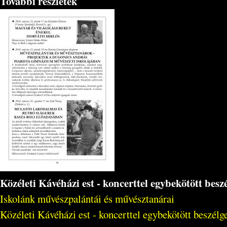
További részletek
Közéleti Kávéházi est - koncerttel egybekötött bes
Iskolánk művészpalántái és művésztanárai
Közéleti Kávéházi est - koncerttel egybekötött beszél