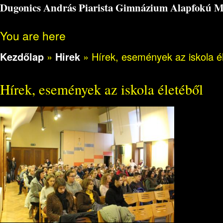
Dugonics András Piarista Gimnázium Alapfokú Műv
You are here
Kezdőlap
»
Hirek
»
Hírek, események az iskola é
Hírek, események az iskola életéből