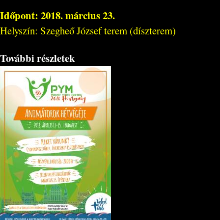
Időpont: 2018. március 23.
Helyszín: Szegheő József terem (díszterem)
További részletek