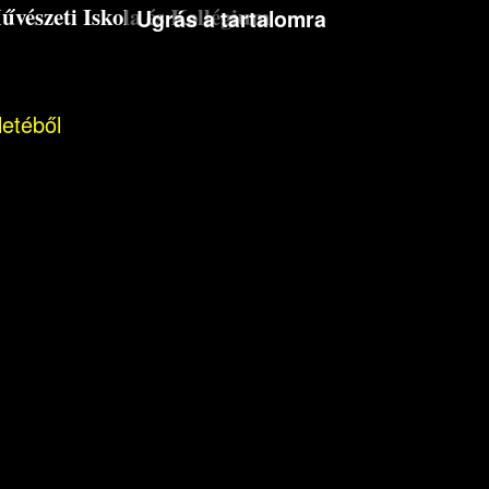
észeti Iskola és Kollégium
Ugrás a tartalomra
letéből