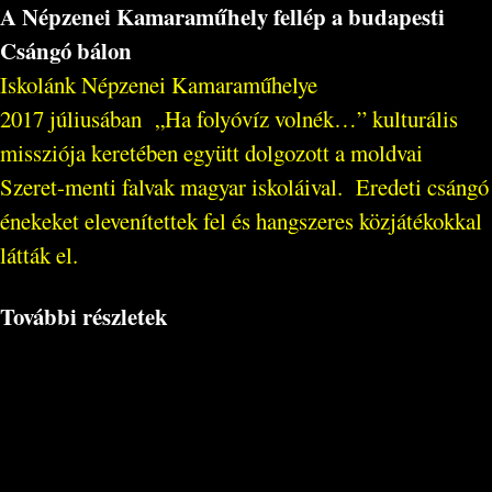
A Népzenei Kamaraműhely fellép a budapesti
Csángó bálon
Iskolánk Népzenei Kamaraműhelye
2017 júliusában „Ha folyóvíz volnék…” kulturális
missziója keretében együtt dolgozott a moldvai
Szeret-menti falvak magyar iskoláival. Eredeti csángó
énekeket elevenítettek fel és hangszeres közjátékokkal
látták el.
További részletek