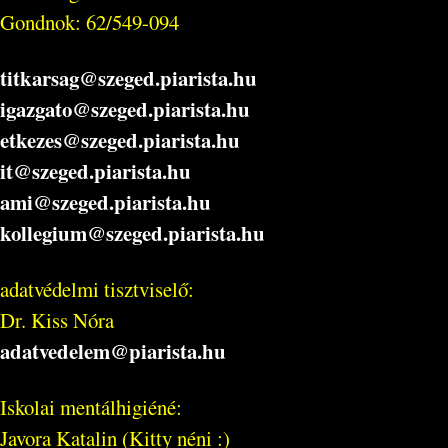
Gondnok: 62/549-094
titkarsag@szeged.piarista.hu
igazgato@szeged.piarista.hu
etkezes@szeged.piarista.hu
it@szeged.piarista.hu
ami@szeged.piarista.hu
kollegium@szeged.piarista.hu
adatvédelmi tisztviselő:
Dr. Kiss Nóra
adatvedelem@piarista.hu
Iskolai mentálhigiéné:
Javora Katalin (Kitty néni :)