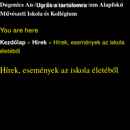
Dugonics András Piarista Gimnázium Alapfokú
Ugrás a tartalomra
Művészeti Iskola és Kollégium
You are here
Kezdőlap
»
Hirek
»
Hírek, események az iskola
életéből
Hírek, események az iskola életéből