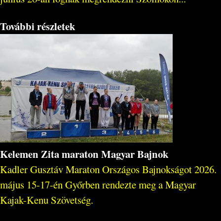
További részletek
Kelemen Zita maraton Magyar Bajnok
Kadler Gusztáv Maraton Országos Bajnokságot 2026.
május 15-17-én Győrben rendezte meg a Magyar
Kajak-Kenu Szövetség.