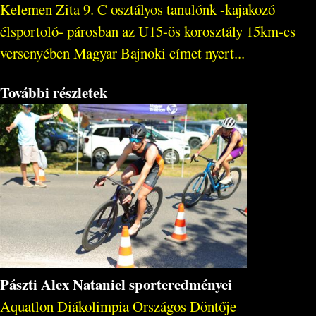
Kelemen Zita 9. C osztályos tanulónk -kajakozó
élsportoló- párosban az U15-ös korosztály 15km-es
versenyében Magyar Bajnoki címet nyert...
További részletek
Pászti Alex Nataniel sporteredményei
Aquatlon Diákolimpia Országos Döntője