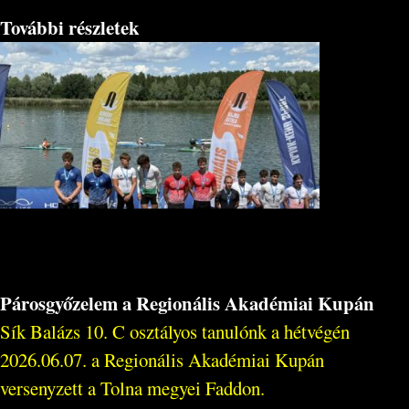
További részletek
Párosgyőzelem a Regionális Akadémiai Kupán
Sík Balázs 10. C osztályos tanulónk a hétvégén
2026.06.07. a Regionális Akadémiai Kupán
versenyzett a Tolna megyei Faddon.