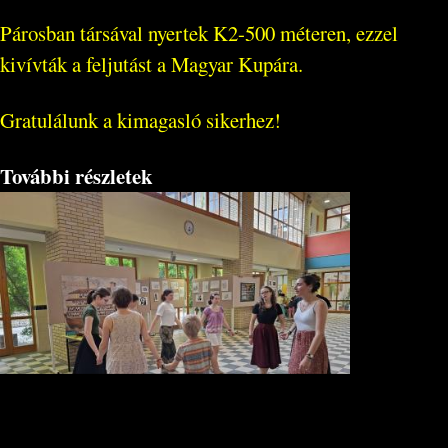
Párosban társával nyertek K2-500 méteren, ezzel
kivívták a feljutást a Magyar Kupára.
Gratulálunk a kimagasló sikerhez!
További részletek