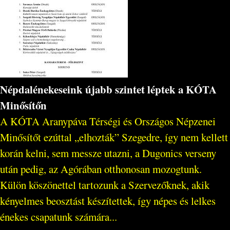
Népdalénekeseink újabb szintet léptek a KÓTA
Minősítőn
A KÓTA Aranypáva Térségi és Országos Népzenei
Minősítőt ezúttal „elhozták” Szegedre, így nem kellett
korán kelni, sem messze utazni, a Dugonics verseny
után pedig, az Agórában otthonosan mozogtunk.
Külön köszönettel tartozunk a Szervezőknek, akik
kényelmes beosztást készítettek, így népes és lelkes
énekes csapatunk számára...