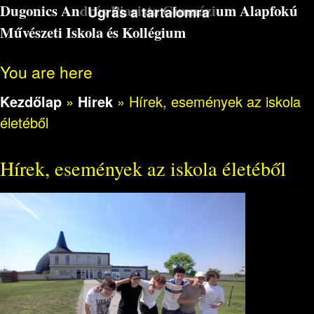
Dugonics András Piarista Gimnázium Alapfokú
Ugrás a tartalomra
Művészeti Iskola és Kollégium
You are here
Kezdőlap
»
Hirek
»
Hírek, események az iskola
életéből
Hírek, események az iskola életéből