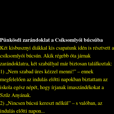
Pünkösdi zarándoklat a Csíksomlyói búcsúba
Két kisbusznyi diákkal kis csapatunk idén is résztvett a
csíksomlyói búcsún. Akik régebb óta járnak
zarándoklatra, két szabállyal már biztosan találkoztak:
1) „Nem szabad üres kézzel menni!” – ennek
megfelelően az indulás előtti napokban biztattam az
iskola egész népét, hogy írjanak imaszándékokat a
Szűz Anyának.
2) „Nincsen búcsú kereszt nélkül” – s valóban, az
indulás előtti napon...