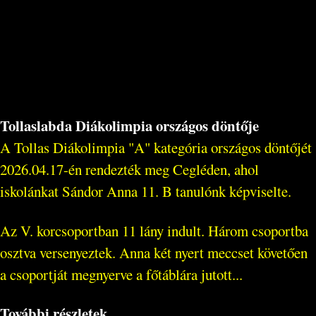
Tollaslabda Diákolimpia országos döntője
A Tollas Diákolimpia "A" kategória országos döntőjét
2026.04.17-én rendezték meg Cegléden, ahol
iskolánkat Sándor Anna 11. B tanulónk képviselte.
Az V. korcsoportban 11 lány indult. Három csoportba
osztva versenyeztek. Anna két nyert meccset követően
a csoportját megnyerve a főtáblára jutott...
További részletek