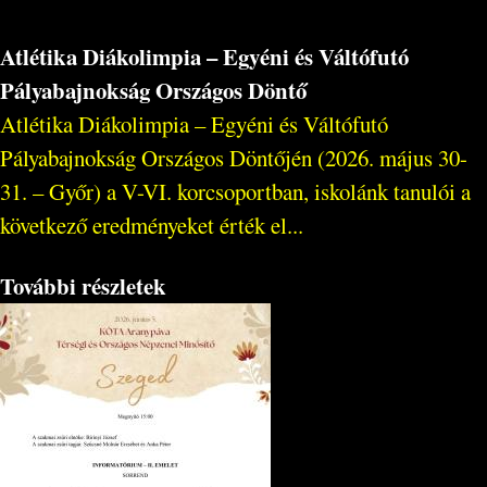
Atlétika Diákolimpia – Egyéni és Váltófutó
Pályabajnokság Országos Döntő
Atlétika Diákolimpia – Egyéni és Váltófutó
Pályabajnokság Országos Döntőjén (2026. május 30-
31. – Győr) a V-VI. korcsoportban, iskolánk tanulói a
következő eredményeket érték el...
További részletek