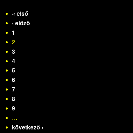
« első
‹ előző
1
2
3
4
5
6
7
8
9
…
következő ›