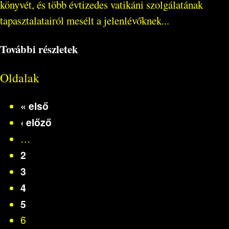
könyvét, és több évtizedes vatikáni szolgálatának
tapasztalatairól mesélt a jelenlévőknek...
További részletek
Oldalak
« első
‹ előző
…
2
3
4
5
6