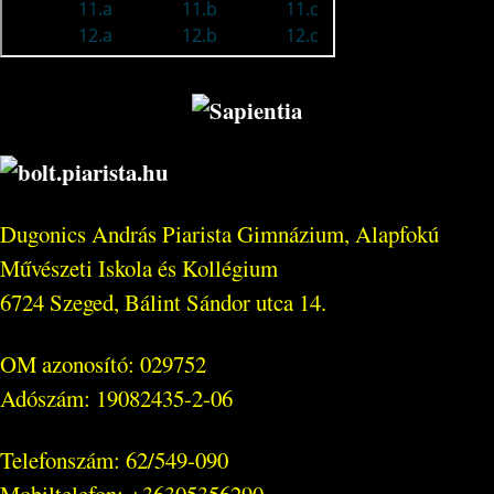
Dugonics András Piarista Gimnázium, Alapfokú
Művészeti Iskola és Kollégium
6724 Szeged, Bálint Sándor utca 14.
OM azonosító: 029752
Adószám: 19082435-2-06
Telefonszám: 62/549-090
Mobiltelefon: +36305356290