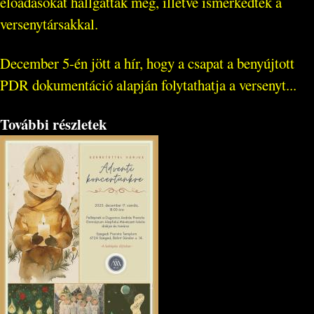
előadásokat hallgattak meg, illetve ismerkedtek a
versenytársakkal.
December 5-én jött a hír, hogy a csapat a benyújtott
PDR dokumentáció alapján folytathatja a versenyt...
További részletek