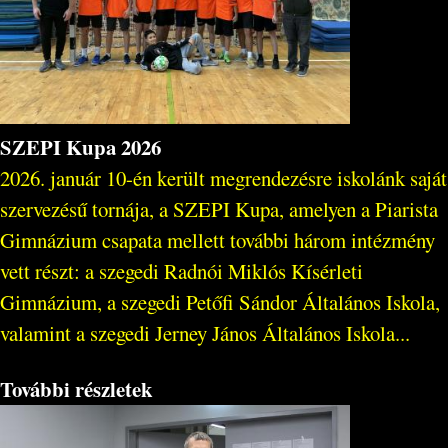
SZEPI Kupa 2026
2026. január 10-én került megrendezésre iskolánk saját
szervezésű tornája, a SZEPI Kupa, amelyen a Piarista
Gimnázium csapata mellett további három intézmény
vett részt: a szegedi Radnói Miklós Kísérleti
Gimnázium, a szegedi Petőfi Sándor Általános Iskola,
valamint a szegedi Jerney János Általános Iskola...
További részletek