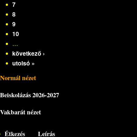
7
8
9
10
…
következő ›
utolsó »
Normál nézet
Beiskolázás
2026-2027
Vakbarát nézet
Étkezés
Leírás