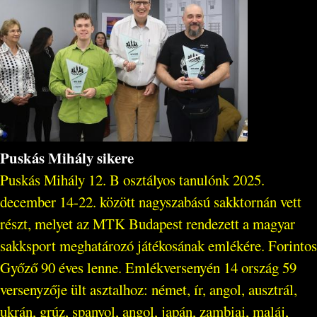
Puskás Mihály sikere
Puskás Mihály 12. B osztályos tanulónk 2025.
december 14-22. között nagyszabású sakktornán vett
részt, melyet az MTK Budapest rendezett a magyar
sakksport meghatározó játékosának emlékére. Forintos
Győző 90 éves lenne. Emlékversenyén 14 ország 59
versenyzője ült asztalhoz: német, ír, angol, ausztrál,
ukrán, grúz, spanyol, angol, japán, zambiai, maláj,