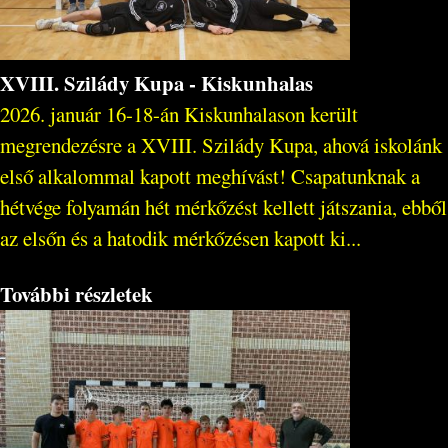
XVIII. Szilády Kupa - Kiskunhalas
2026. január 16-18-án Kiskunhalason került
megrendezésre a XVIII. Szilády Kupa, ahová iskolánk
első alkalommal kapott meghívást! Csapatunknak a
hétvége folyamán hét mérkőzést kellett játszania, ebből
az elsőn és a hatodik mérkőzésen kapott ki...
További részletek