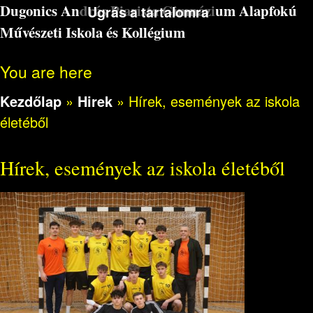
Dugonics András Piarista Gimnázium Alapfokú
Ugrás a tartalomra
Művészeti Iskola és Kollégium
You are here
Kezdőlap
»
Hirek
»
Hírek, események az iskola
életéből
Hírek, események az iskola életéből