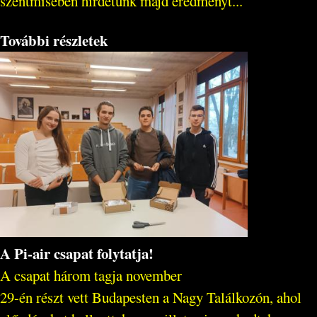
szentmisében hirdetünk majd eredményt...
További részletek
A Pi-air csapat folytatja!
A csapat három tagja november
29-én részt vett Budapesten a Nagy Találkozón, ahol