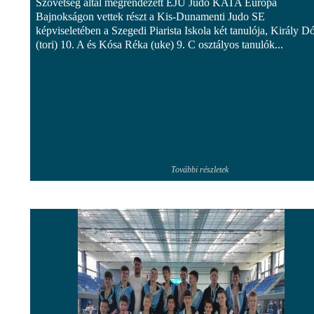
Szövetség által megrendezett EJU Judo KATA Európa
Bajnokságon vettek részt a Kis-Dunamenti Judo SE
képviseletében a Szegedi Piarista Iskola két tanulója, Király D
(tori) 10. A és Kósa Réka (uke) 9. C osztályos tanulók...
További részletek