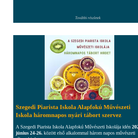
További részletek
Szegedi Piarista Iskola Alapfokú Művészeti
Iskola háromnapos nyári tábort szervez
A Szegedi Piarista Iskola Alapfokú Művészeti Iskolája idén
20
június 24-26.
között első alkalommal három napos művészeti