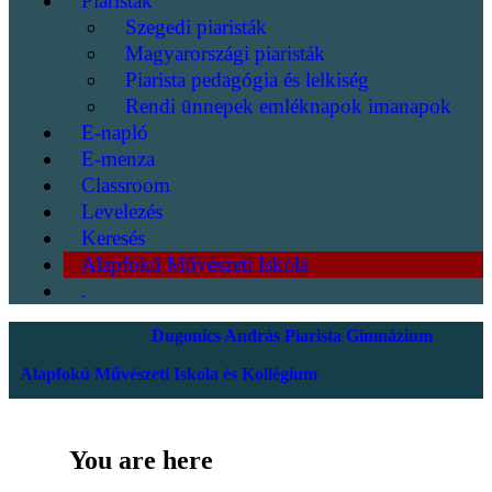
Piaristák
Szegedi piaristák
Magyarországi piaristák
Piarista pedagógia és lelkiség
Rendi ünnepek emléknapok imanapok
E-napló
E-menza
Classroom
Levelezés
Keresés
Alapfokú Művészeti Iskola
.
Dugonics András Piarista Gimnázium
Alapfokú Művészeti Iskola és Kollégium
You are here