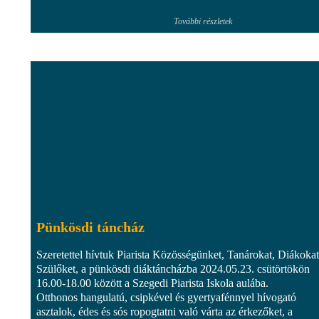
További részletek
Pünkösdi táncház
Szeretettel hívtuk Piarista Közösségünket, Tanárokat, Diákokat
Szülőket, a pünkösdi diáktáncházba 2024.05.23. csütörtökön
16.00-18.00 között a Szegedi Piarista Iskola aulába.
Otthonos hangulatú, csipkével és gyertyafénnyel hívogató
asztalok, édes és sós ropogtatni való várta az érkezőket, a