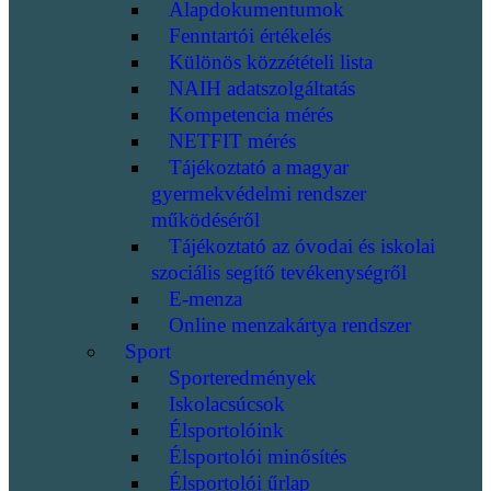
Alapdokumentumok
Fenntartói értékelés
Különös közzétételi lista
NAIH adatszolgáltatás
Kompetencia mérés
NETFIT mérés
Tájékoztató a magyar
gyermekvédelmi rendszer
működéséről
Tájékoztató az óvodai és iskolai
szociális segítő tevékenységről
E-menza
Online menzakártya rendszer
Sport
Sporteredmények
Iskolacsúcsok
Élsportolóink
Élsportolói minősítés
Élsportolói űrlap