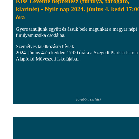
Kiss Levente népzenész (furulya, tárogató,
klarinét) - Nyílt nap 2024. június 4. kedd 17:0
óra
Gyere tanuljunk együtt és ássuk bele magunkat a magyar népi
furulyamuzsika csodáiba.
Személyes találkozásra hívlak
2024. június 4-én kedden 17:00 órára a Szegedi Piarista Iskola
Alapfokú Művészeti Iskolájába...
További részletek