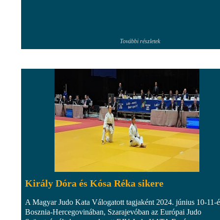
További részletek
Király Dóra és Kósa Réka sikere
A Magyar Judo Kata Válogatott tagjaként 2024. június 10-11-é
Bosznia-Hercegovinában, Szarajevóban az Európai Judo