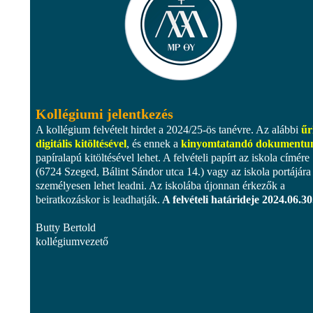
Kollégiumi jelentkezés
A kollégium felvételt hirdet a 2024/25-ös tanévre. Az alábbi
űr
digitális kitöltésével
, és ennek a
kinyomtatandó dokument
papíralapú kitöltésével lehet. A felvételi papírt az iskola címére
(6724 Szeged, Bálint Sándor utca 14.) vagy az iskola portájára
személyesen lehet leadni. Az iskolába újonnan érkezők a
beiratkozáskor is leadhatják.
A felvételi határideje 2024.06.30
Butty Bertold
kollégiumvezető