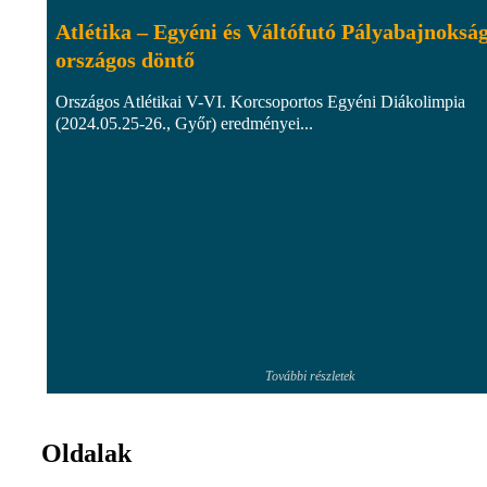
Atlétika – Egyéni és Váltófutó Pályabajnoksá
országos döntő
Országos Atlétikai V-VI. Korcsoportos Egyéni Diákolimpia
(2024.05.25-26., Győr) eredményei...
További részletek
Oldalak