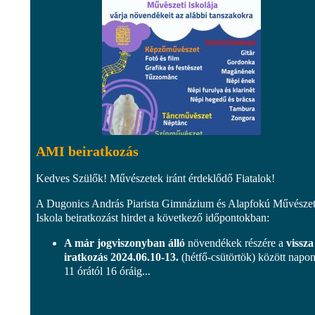
AMI beiratkozás
Kedves Szülők! Művészetek iránt érdeklődő Fiatalok!
A Dugonics András Piarista Gimnázium és Alapfokú Művészet
Iskola beiratkozást hirdet a következő időpontokban:
A már jogviszonyban álló
növendékek részére a
vissza
iratkozás 2024.06.10-13.
(hétfő-csütörtök) között napon
11 órától 16 óráig...