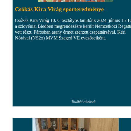
Csókás Kira Virág sporteredménye
Csókás Kira Virág 10. C osztályos tanulónk 2024. június 15-1
a szlovéniai Bledben megrendezésre került Nemzetközi Regatt
vett részt. Párosban arany érmet szerzett csapattársával, Kéri
Nórával (NS2x) MVM Szeged VE evezőseiként.
További részletek