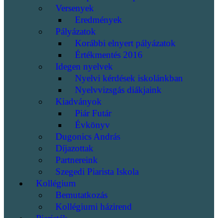
Versenyek
Eredmények
Pályázatok
Korábbi elnyert pályázatok
Értékmentés 2016
Idegen nyelvek
Nyelvi kérdések iskolánkban
Nyelvvizsgás diákjaink
Kiadványok
Piár Futár
Évkönyv
Dugonics András
Díjazottak
Partnereink
Szegedi Piarista Iskola
Kollégium
Bemutatkozás
Kollégiumi házirend