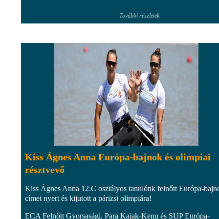
További részletek
Kiss Ágnes Anna Európa-bajnok és olimpiai
résztvevő
Kiss Ágnes Anna 12.C osztályos tanulónk felnőtt Európa-bajn
címet nyert és kijutott a párizsi olimpiára!
ECA Felnőtt Gyorsasági, Para Kajak-Kenu és SUP Európa-