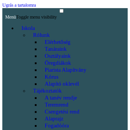
Ugrás a tartalomra
Menü
Toggle menu visibility
Iskola
Rólunk
Elérhetőség
Tanáraink
Osztályaink
Öregdiákok
Piarista Alapítvány
Kórus
Alapító oklevél
Tájékoztatók
A tanév rendje
Teremrend
Csengetési rend
Alaprajz
Fogadóóra