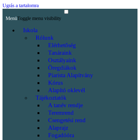
Ugrás a tartalomra
Menü
Toggle menu visibility
Iskola
Rólunk
Elérhetőség
Tanáraink
Osztályaink
Öregdiákok
Piarista Alapítvány
Kórus
Alapító oklevél
Tájékoztatók
A tanév rendje
Teremrend
Csengetési rend
Alaprajz
Fogadóóra