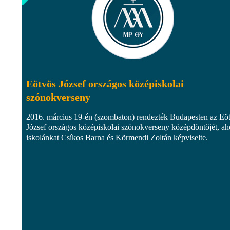
Eötvös József országos középiskolai
szónokverseny
2016. március 19-én (szombaton) rendezték Budapesten az Eö
József országos középiskolai szónokverseny középdöntőjét, ah
iskolánkat Csíkos Barna és Körmendi Zoltán képviselte.