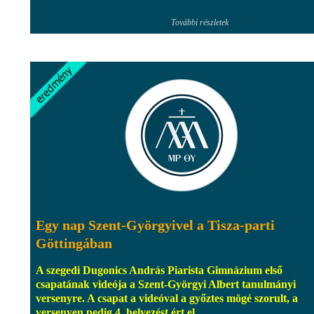
További részletek
Egy nap Szent-Györgyivel a Tisza-parti
Göttingában
A szegedi Dugonics András Piarista Gimnázium első
csapatának videója a Szent-Györgyi Albert tanulmányi
versenyre. A csapat a videóval a győztes mögé szorult, a
versenyen pedig 4. helyezést ért el.