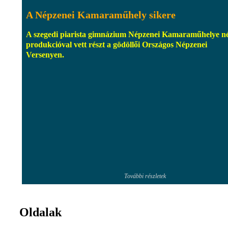
A Népzenei Kamaraműhely sikere
A szegedi piarista gimnázium Népzenei Kamaraműhelye n
produkcióval vett részt a gödöllői Országos Népzenei
Versenyen.
További részletek
Oldalak