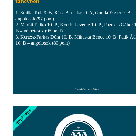
tanévben
1. Smilla Todt 9. B, Rácz Barnabás 9. A, Gonda Eszter 9. B –
angolosok (97 pont)
2. Maróti Enikő 10. B, Kocsis Levente 10. B, Fazekas Gábor 
B – németesek (95 pont)
3. Kertész-Farkas Dóra 10. B, Mikuska Bence 10. B, Patik Á
10. B – angolosok (80 pont)
További részletek