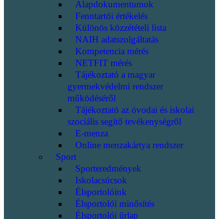
Alapdokumentumok
Fenntartói értékelés
Különös közzétételi lista
NAIH adatszolgáltatás
Kompetencia mérés
NETFIT mérés
Tájékoztató a magyar
gyermekvédelmi rendszer
működéséről
Tájékoztató az óvodai és iskolai
szociális segítő tevékenységről
E-menza
Online menzakártya rendszer
Sport
Sporteredmények
Iskolacsúcsok
Élsportolóink
Élsportolói minősítés
Élsportolói űrlap