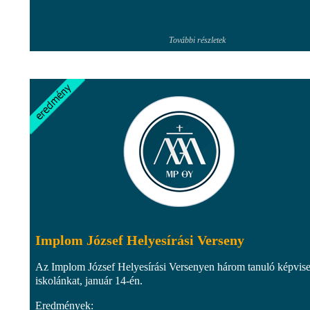
További részletek
Implom József Helyesírási Verseny
Az Implom József Helyesírási Versenyen három tanuló képvise
iskolánkat, január 14-én.
Eredmények: