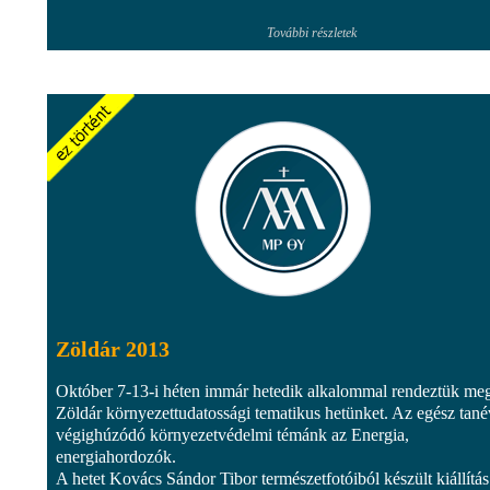
További részletek
Zöldár 2013
Október 7-13-i héten immár hetedik alkalommal rendeztük me
Zöldár környezettudatossági tematikus hetünket. Az egész tan
végighúzódó környezetvédelmi témánk az Energia,
energiahordozók.
A hetet Kovács Sándor Tibor természetfotóiból készült kiállítás