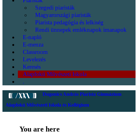
Piaristák
Szegedi piaristák
Magyarországi piaristák
Piarista pedagógia és lelkiség
Rendi ünnepek emléknapok imanapok
E-napló
E-menza
Classroom
Levelezés
Keresés
Alapfokú Művészeti Iskola
.
Dugonics András Piarista Gimnázium
Alapfokú Művészeti Iskola és Kollégium
You are here