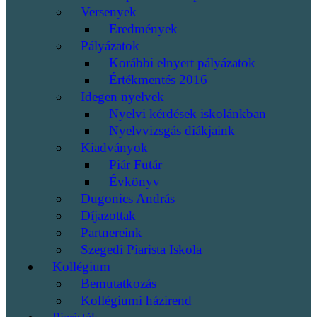
Versenyek
Eredmények
Pályázatok
Korábbi elnyert pályázatok
Értékmentés 2016
Idegen nyelvek
Nyelvi kérdések iskolánkban
Nyelvvizsgás diákjaink
Kiadványok
Piár Futár
Évkönyv
Dugonics András
Díjazottak
Partnereink
Szegedi Piarista Iskola
Kollégium
Bemutatkozás
Kollégiumi házirend