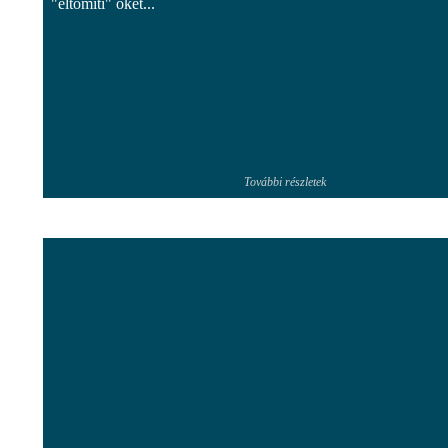
"eltömíti" őket...
További részletek