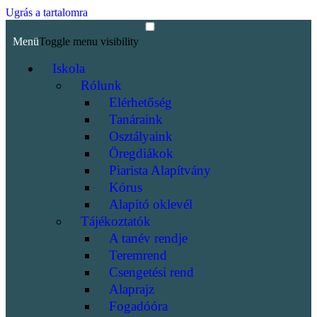
Ugrás a tartalomra
Menü
Toggle menu visibility
Iskola
Rólunk
Elérhetőség
Tanáraink
Osztályaink
Öregdiákok
Piarista Alapítvány
Kórus
Alapító oklevél
Tájékoztatók
A tanév rendje
Teremrend
Csengetési rend
Alaprajz
Fogadóóra