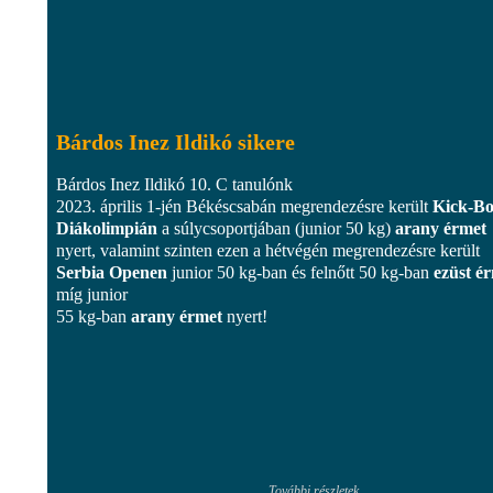
Bárdos Inez Ildikó sikere
Bárdos Inez Ildikó 10. C tanulónk
2023. április 1-jén Békéscsabán megrendezésre került
Kick-B
Diákolimpián
a súlycsoportjában (junior 50 kg)
arany érmet
nyert, valamint szinten ezen a hétvégén megrendezésre került
Serbia Openen
junior 50 kg-ban és felnőtt 50 kg-ban
ezüst é
míg junior
55 kg-ban
arany érmet
nyert!
További részletek