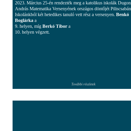
2023. Március 25-én rendezték meg a katolikus iskolák Dugon
András Matematika Versenyének országos döntőjét Piliscsabán
Iskolánkból két hetedikes tanuló vett rész a versenyen.
Benkó
Boglárka
a
9. helyen, míg
Berkó Tibor
a
10. helyen végzett.
További részletek