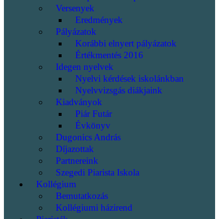
Versenyek
Eredmények
Pályázatok
Korábbi elnyert pályázatok
Értékmentés 2016
Idegen nyelvek
Nyelvi kérdések iskolánkban
Nyelvvizsgás diákjaink
Kiadványok
Piár Futár
Évkönyv
Dugonics András
Díjazottak
Partnereink
Szegedi Piarista Iskola
Kollégium
Bemutatkozás
Kollégiumi házirend