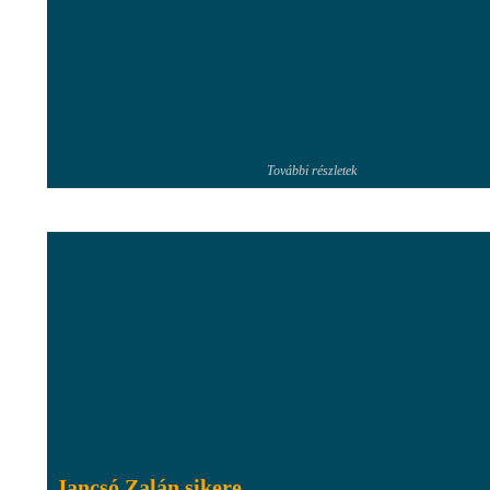
További részletek
Jancsó Zalán sikere