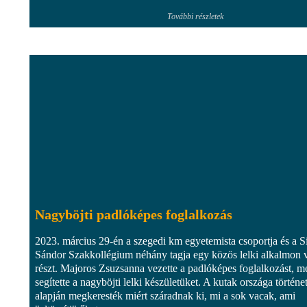
További részletek
Nagyböjti padlóképes foglalkozás
2023. március 29-én a szegedi km egyetemista csoportja és a S
Sándor Szakkollégium néhány tagja egy közös lelki alkalmon v
részt. Majoros Zsuzsanna vezette a padlóképes foglalkozást, m
segítette a nagyböjti lelki készületüket. A kutak országa történe
alapján megkeresték miért száradnak ki, mi a sok vacak, ami