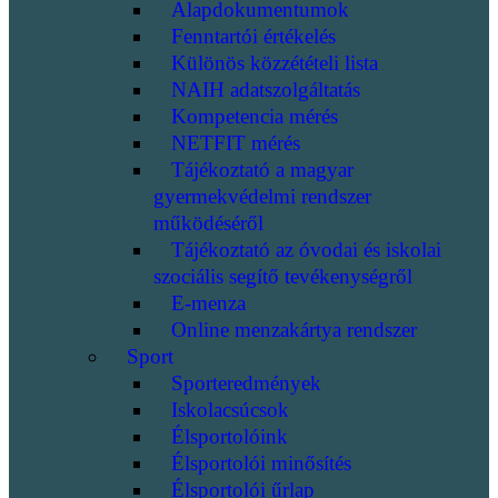
Alapdokumentumok
Fenntartói értékelés
Különös közzétételi lista
NAIH adatszolgáltatás
Kompetencia mérés
NETFIT mérés
Tájékoztató a magyar
gyermekvédelmi rendszer
működéséről
Tájékoztató az óvodai és iskolai
szociális segítő tevékenységről
E-menza
Online menzakártya rendszer
Sport
Sporteredmények
Iskolacsúcsok
Élsportolóink
Élsportolói minősítés
Élsportolói űrlap