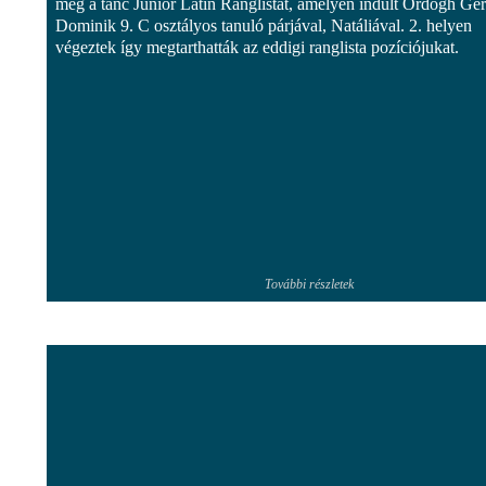
meg a tánc Junior Latin Ranglistát, amelyen indult Ördögh Ge
Dominik 9. C osztályos tanuló párjával, Natáliával. 2. helyen
végeztek így megtarthatták az eddigi ranglista pozíciójukat.
További részletek