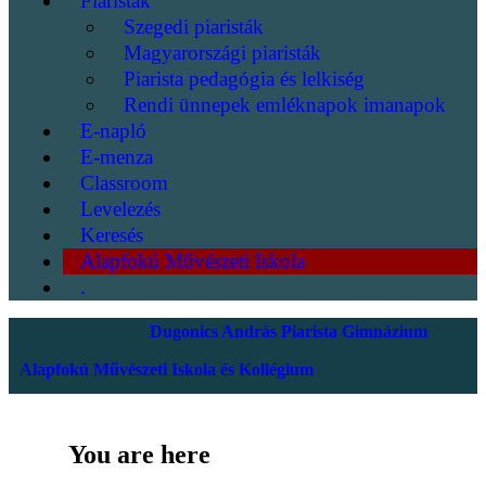
Piaristák
Szegedi piaristák
Magyarországi piaristák
Piarista pedagógia és lelkiség
Rendi ünnepek emléknapok imanapok
E-napló
E-menza
Classroom
Levelezés
Keresés
Alapfokú Művészeti Iskola
.
Dugonics András Piarista Gimnázium
Alapfokú Művészeti Iskola és Kollégium
You are here