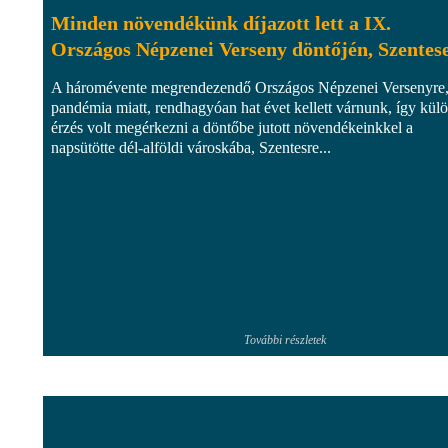
Minden növendékünk díjazott lett a IX.
Országos Népzenei Verseny döntőjén, Szentes
A háromévente megrendezendő Országos Népzenei Versenyre,
pandémia miatt, rendhagyóan hat évet kellett várnunk, így kül
érzés volt megérkezni a döntőbe jutott növendékeinkkel a
napsütötte dél-alföldi városkába, Szentesre...
További részletek