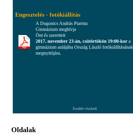
Engesztelés - fotókiállítás
A Dugonics András Piarista
Gimnázium meghívja
Önt és szeretteit
2017. november 23-án, csütörtökön 19:00-kor
a
gimnázium aulájába Ország László fotókiállításának
megnyitójára.
További részletek
Oldalak