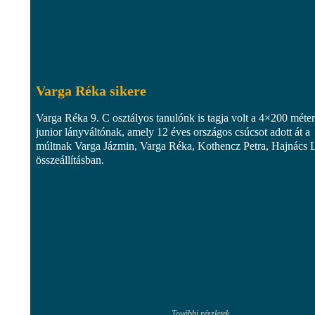
Varga Réka sikere
Varga Réka 9. C osztályos tanulónk is tagja volt a 4×200 méte
junior lányváltónak, amely 12 éves országos csúcsot adott át a
múltnak Varga Jázmin, Varga Réka, Kothencz Petra, Hajnács L
összeállításban.
További részletek