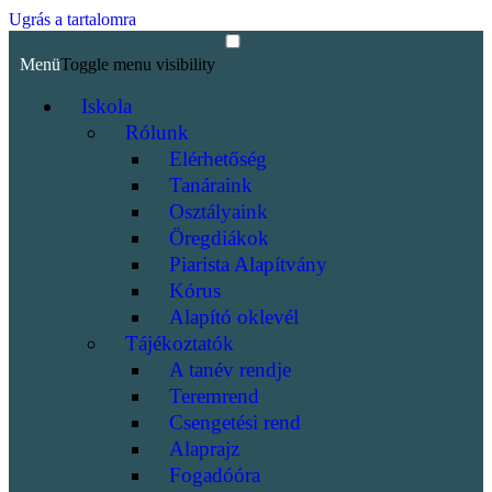
Ugrás a tartalomra
Menü
Toggle menu visibility
Iskola
Rólunk
Elérhetőség
Tanáraink
Osztályaink
Öregdiákok
Piarista Alapítvány
Kórus
Alapító oklevél
Tájékoztatók
A tanév rendje
Teremrend
Csengetési rend
Alaprajz
Fogadóóra