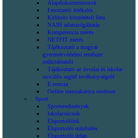
Alapdokumentumok
Fenntartói értékelés
Különös közzétételi lista
NAIH adatszolgáltatás
Kompetencia mérés
NETFIT mérés
Tájékoztató a magyar
gyermekvédelmi rendszer
működéséről
Tájékoztató az óvodai és iskolai
szociális segítő tevékenységről
E-menza
Online menzakártya rendszer
Sport
Sporteredmények
Iskolacsúcsok
Élsportolóink
Élsportolói minősítés
Élsportolói űrlap