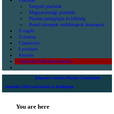
Piaristák
Szegedi piaristák
Magyarországi piaristák
Piarista pedagógia és lelkiség
Rendi ünnepek emléknapok imanapok
E-napló
E-menza
Classroom
Levelezés
Keresés
Alapfokú Művészeti Iskola
.
Dugonics András Piarista Gimnázium
Alapfokú Művészeti Iskola és Kollégium
You are here