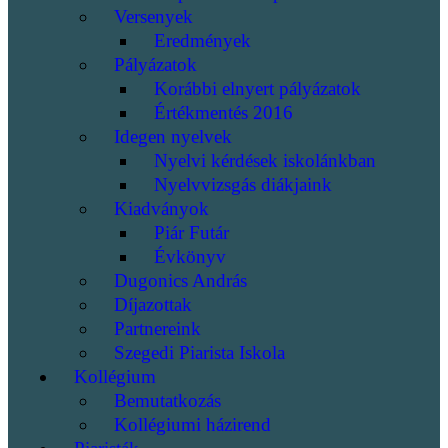
Versenyek
Eredmények
Pályázatok
Korábbi elnyert pályázatok
Értékmentés 2016
Idegen nyelvek
Nyelvi kérdések iskolánkban
Nyelvvizsgás diákjaink
Kiadványok
Piár Futár
Évkönyv
Dugonics András
Díjazottak
Partnereink
Szegedi Piarista Iskola
Kollégium
Bemutatkozás
Kollégiumi házirend