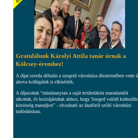
Gratulálunk Károlyi Attila tanár úrnak a
Kölcsey-éremhez!
A díjat szerda délután a szegedi városháza dísztermében vette á
ahova kollégáink is elkísérték.
A díjazottak “mindannyian a saját területükön maradandót
alkottak, és hozzájárultak ahhoz, hogy Szeged valódi kulturális
közösség maradjon” - olvasható az átadóról szóló városházi
tudósításban.