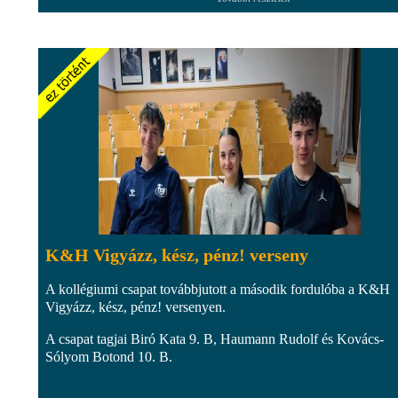
K&H Vigyázz, kész, pénz! verseny
A kollégiumi csapat továbbjutott a második fordulóba a K&H
Vigyázz, kész, pénz! versenyen.
A csapat tagjai Biró Kata 9. B, Haumann Rudolf és Kovács-
Sólyom Botond 10. B.