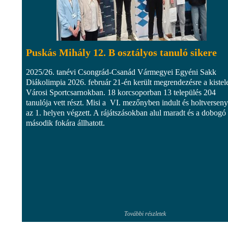
Puskás Mihály 12. B osztályos tanuló sikere
2025/26. tanévi Csongrád-Csanád Vármegyei Egyéni Sakk
Diákolimpia 2026. február 21-én került megrendezésre a kistel
Városi Sportcsarnokban. 18 korcsoporban 13 település 204
tanulója vett részt. Misi a VI. mezőnyben indult és holtversen
az 1. helyen végzett. A rájátszásokban alul maradt és a dobogó
második fokára állhatott.
További részletek