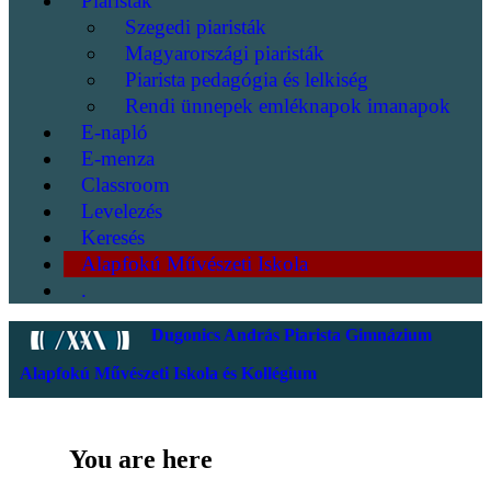
Piaristák
Szegedi piaristák
Magyarországi piaristák
Piarista pedagógia és lelkiség
Rendi ünnepek emléknapok imanapok
E-napló
E-menza
Classroom
Levelezés
Keresés
Alapfokú Művészeti Iskola
.
Dugonics András Piarista Gimnázium
Alapfokú Művészeti Iskola és Kollégium
You are here