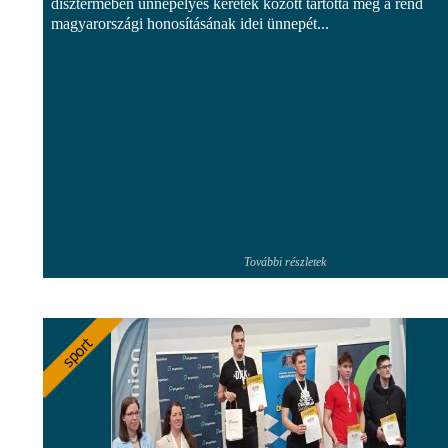
dísztermében ünnepélyes keretek között tartotta meg a rend
magyarországi honosításának idei ünnepét...
További részletek