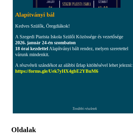
Alapítványi bál
Kedves Szülők, Öregdiákok!
A Szegedi Piarista Iskola Szülői Közössége és vezetősége
2026. január 24-én szombaton
18 órai kezdettel
Alapítványi bált rendez, melyen szeretettel
várunk mindenkit.
A részvételi szándékot az alábbi űrlap kitöltésével lehet jelezni:
https://forms.gle/Uek7yHX4gbE2YBuM6
További részletek
Oldalak