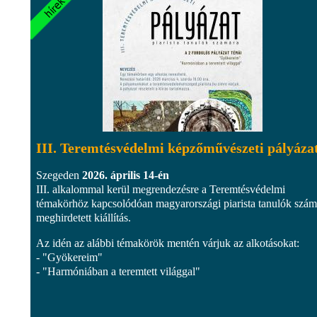
III. Teremtésvédelmi képzőművészeti pályáza
Szegeden
2026. április 14-én
III. alkalommal kerül megrendezésre a Teremtésvédelmi
témakörhöz kapcsolódóan magyarországi piarista tanulók szám
meghirdetett kiállítás.
Az idén az alábbi témakörök mentén várjuk az alkotásokat:
- "Gyökereim"
- "Harmóniában a teremtett világgal"