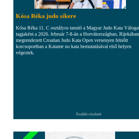
Kósa Réka judo sikere
Kósa Réka 11. C osztályos tanuló a Magyar Judo Kata Válogat
tagjaként a 2026. február 7-8-án a Horvátországban, Rijekában
megrendezett Croatian Judo Kata Open versenyen felnőtt
korcsoportban a Katame no kata bemutatásával első helyen
végeztek.
További részletek