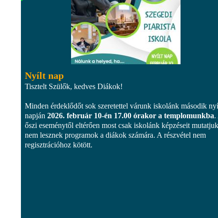
Nyílt nap
Tisztelt Szülők, kedves Diákok!
Minden érdeklődőt sok szeretettel várunk iskolánk második nyí
napján
2026. február 10-én 17.00 órakor a templomunkba
.
őszi eseménytől eltérően most csak iskolánk képzéseit mutatjuk
nem lesznek programok a diákok számára. A részvétel nem
regisztrációhoz kötött.