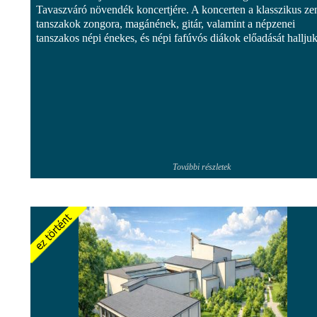
Tavaszváró növendék koncertjére. A koncerten a klasszikus ze
tanszakok zongora, magánének, gitár, valamint a népzenei
tanszakos népi énekes, és népi fafúvós diákok előadását halljuk
További részletek