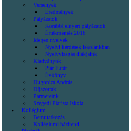
Versenyek
Eredmények
Pályázatok
Korábbi elnyert pályázatok
Értékmentés 2016
Idegen nyelvek
Nyelvi kérdések iskolánkban
Nyelvvizsgás diákjaink
Kiadványok
Piár Futár
Évkönyv
Dugonics András
Díjazottak
Partnereink
Szegedi Piarista Iskola
Kollégium
Bemutatkozás
Kollégiumi házirend