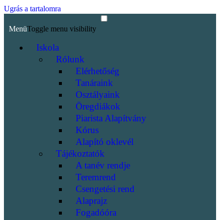
Ugrás a tartalomra
Menü
Toggle menu visibility
Iskola
Rólunk
Elérhetőség
Tanáraink
Osztályaink
Öregdiákok
Piarista Alapítvány
Kórus
Alapító oklevél
Tájékoztatók
A tanév rendje
Teremrend
Csengetési rend
Alaprajz
Fogadóóra