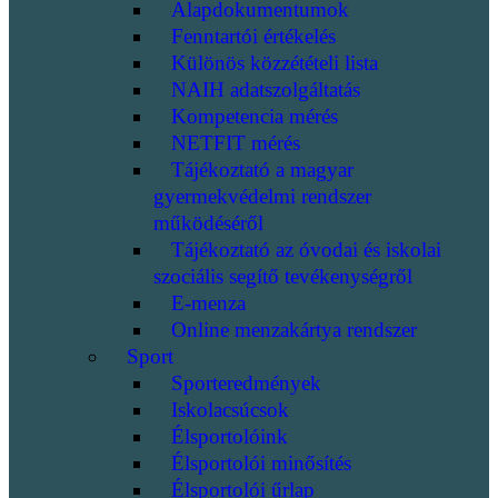
Alapdokumentumok
Fenntartói értékelés
Különös közzétételi lista
NAIH adatszolgáltatás
Kompetencia mérés
NETFIT mérés
Tájékoztató a magyar
gyermekvédelmi rendszer
működéséről
Tájékoztató az óvodai és iskolai
szociális segítő tevékenységről
E-menza
Online menzakártya rendszer
Sport
Sporteredmények
Iskolacsúcsok
Élsportolóink
Élsportolói minősítés
Élsportolói űrlap