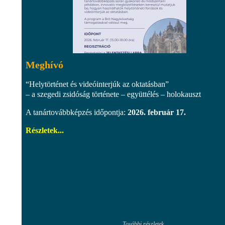
Meghívó
“Helytörténet és videóinterjúk az oktatásban”
– a szegedi zsidóság története – együttélés – holokauszt
A tanártovábbképzés időpontja:
2026. február 17.
Részletek...
További részletek