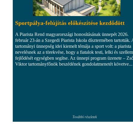
Sportpálya-felújítás előkészítése kezdődött
A Piarista Rend magyarországi honosításának ünnepét 2026.
február 23-án a Szegedi Piarista Iskola dísztermében tartották. 
tartományi ünnepség idei kiemelt témája a sport volt: a piarista
nevelésnek az a törekvése, hogy a fiatalok testi, lelki és szellem
fejlődését egységben segítse. Az ünnepi program üzenete – Zs
Viktor tartományfőnök beszédének gondolatmenetét követve...
További részletek