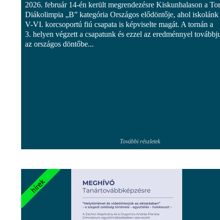
2026. február 14-én került megrendezésre Kiskunhalason a To
Diákolimpia „B” kategória Országos elődöntője, ahol iskolánk
V-VI. korcsoportú fiú csapata is képviselte magát. A tornán a
3. helyen végzett a csapatunk és ezzel az eredménnyel továbbju
az országos döntőbe...
További részletek