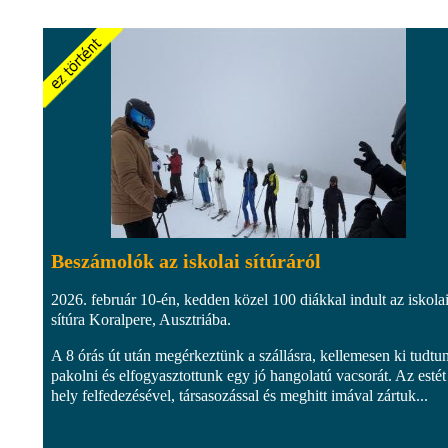
Beszámolók az iskolai sítúráról
2026. február 10-én, kedden közel 100 diákkal indult az iskola
sítúra Koralpere, Ausztriába.
A 8 órás út után megérkeztünk a szállásra, kellemesen ki tudtu
pakolni és elfogyasztottunk egy jó hangolatú vacsorát. Az estét
hely felfedezésével, társasozással és meghitt imával zártuk...