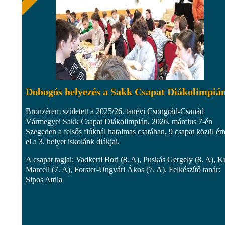
Dobogós helyezés a Sakk Csapat Diákolimpiá
Bronzérem született a 2025/26. tanévi Csongrád-Csanád
Vármegyei Sakk Csapat Diákolimpián. 2026. március 7-én
Szegeden a felsős fiúknál hatalmas csatában, 9 csapat közül ér
el a 3. helyet iskolánk diákjai.
A csapat tagjai: Vadkerti Bori (8. A), Puskás Gergely (8. A), K
Marcell (7. A), Forster-Ungvári Ákos (7. A). Felkészítő tanár:
Sipos Attila