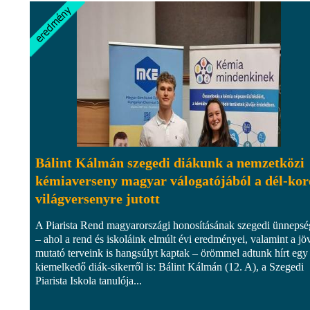
Bálint Kálmán szegedi diákunk a nemzetközi
kémiaverseny magyar válogatójából a dél-kor
világversenyre jutott
A Piarista Rend magyarországi honosításának szegedi ünneps
– ahol a rend és iskoláink elmúlt évi eredményei, valamint a jö
mutató terveink is hangsúlyt kaptak – örömmel adtunk hírt egy
kiemelkedő diák-sikerről is: Bálint Kálmán (12. A), a Szegedi
Piarista Iskola tanulója...