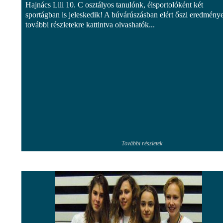
Hajnács Lili 10. C osztályos tanulónk, élsportolóként két
sportágban is jeleskedik! A búvárúszásban elért őszi eredménye
további részletekre kattintva olvashatók...
További részletek