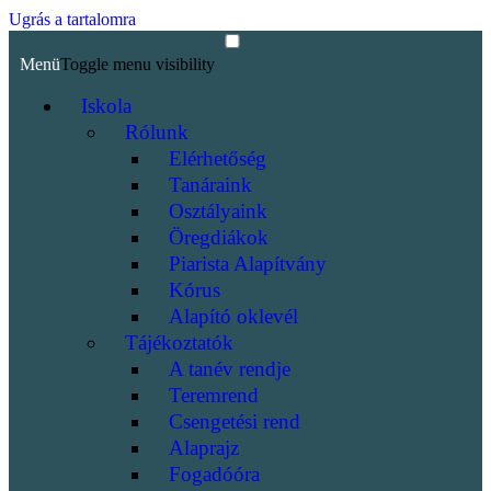
Ugrás a tartalomra
Menü
Toggle menu visibility
Iskola
Rólunk
Elérhetőség
Tanáraink
Osztályaink
Öregdiákok
Piarista Alapítvány
Kórus
Alapító oklevél
Tájékoztatók
A tanév rendje
Teremrend
Csengetési rend
Alaprajz
Fogadóóra