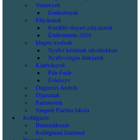
Versenyek
Eredmények
Pályázatok
Korábbi elnyert pályázatok
Értékmentés 2016
Idegen nyelvek
Nyelvi kérdések iskolánkban
Nyelvvizsgás diákjaink
Kiadványok
Piár Futár
Évkönyv
Dugonics András
Díjazottak
Partnereink
Szegedi Piarista Iskola
Kollégium
Bemutatkozás
Kollégiumi házirend