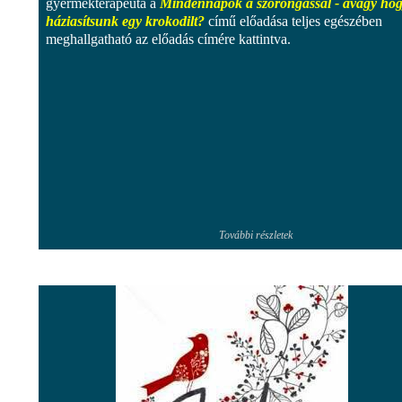
gyermekterapeuta a
Mindennapok a szorongással - avagy ho
háziasítsunk egy krokodilt?
című előadása teljes egészében
meghallgatható az előadás címére kattintva.
További részletek