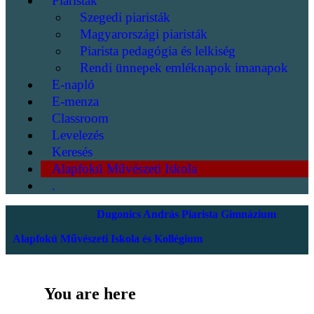
Piaristák
Szegedi piaristák
Magyarországi piaristák
Piarista pedagógia és lelkiség
Rendi ünnepek emléknapok imanapok
E-napló
E-menza
Classroom
Levelezés
Keresés
Alapfokú Művészeti Iskola
.
Dugonics András Piarista Gimnázium
Alapfokú Művészeti Iskola és Kollégium
You are here