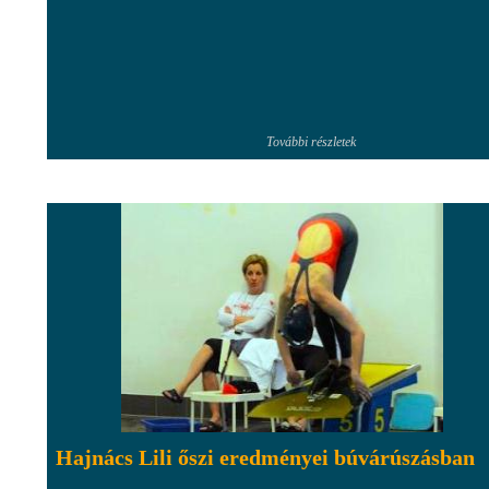
További részletek
Hajnács Lili őszi eredményei búvárúszásban