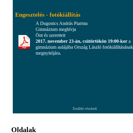
Engesztelés - fotókiállítás
A Dugonics András Piarista
Gimnázium meghívja
Önt és szeretteit
2017. november 23-án, csütörtökön 19:00-kor
a
gimnázium aulájába Ország László fotókiállításának
megnyitójára.
További részletek
Oldalak