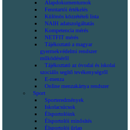
Alapdokumentumok
Fenntartói értékelés
Különös közzétételi lista
NAIH adatszolgáltatás
Kompetencia mérés
NETFIT mérés
Tájékoztató a magyar
gyermekvédelmi rendszer
működéséről
Tájékoztató az óvodai és iskolai
szociális segítő tevékenységről
E-menza
Online menzakártya rendszer
Sport
Sporteredmények
Iskolacsúcsok
Élsportolóink
Élsportolói minősítés
Élsportolói űrlap