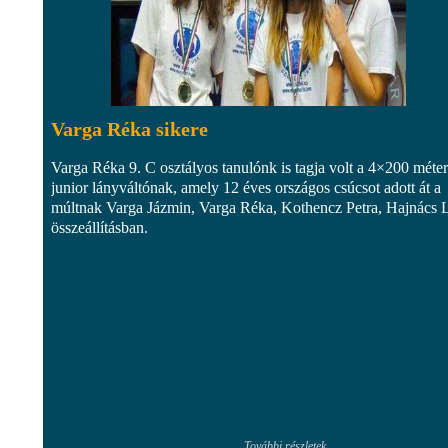
Varga Réka sikere
Varga Réka 9. C osztályos tanulónk is tagja volt a 4×200 méte
junior lányváltónak, amely 12 éves országos csúcsot adott át a
múltnak Varga Jázmin, Varga Réka, Kothencz Petra, Hajnács L
összeállításban.
További részletek