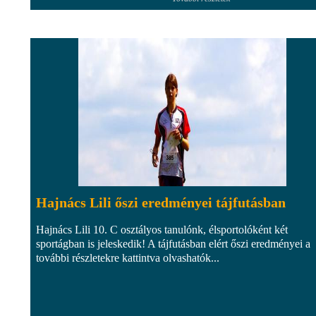
Hajnács Lili őszi eredményei tájfutásban
Hajnács Lili 10. C osztályos tanulónk, élsportolóként két
sportágban is jeleskedik! A tájfutásban elért őszi eredményei a
további részletekre kattintva olvashatók...