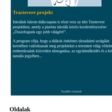
Trastevere projekt
Iskolánk három diákcsapata is részt vesz az idei Trastevere
projektben, amely a piarista iskolák közös kezdeményezése:
„Összefogunk egy jobb világért!”.
A program célja, hogy a diákok önkéntes társadalmi szolgálat
keretében valósítsanak meg projekteket a teremtett világ védel
embertársaink közvetlen támogatása, az együttműködés és a k
tanulás jegyében...
További részletek
Oldalak