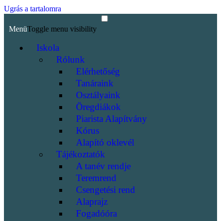
Ugrás a tartalomra
Menü
Toggle menu visibility
Iskola
Rólunk
Elérhetőség
Tanáraink
Osztályaink
Öregdiákok
Piarista Alapítvány
Kórus
Alapító oklevél
Tájékoztatók
A tanév rendje
Teremrend
Csengetési rend
Alaprajz
Fogadóóra