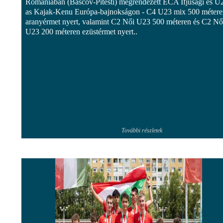
Romániában (Bascov-Pitesti) megrendezett ECA Ifjúsági és U
as Kajak-Kenu Európa-bajnokságon - C4 U23 mix 500 métere
aranyérmet nyert, valamint C2 Női U23 500 méteren és C2 Nő
U23 200 méteren ezüstérmet nyert..
További részletek