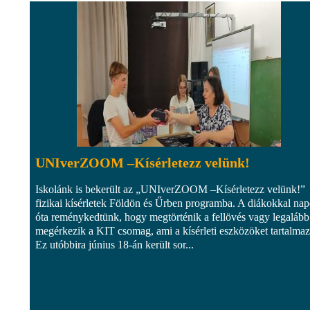
UNIverZOOM –Kísérletezz velünk!
Iskolánk is bekerült az „UNIverZOOM –Kísérletezz velünk!”
fizikai kísérletek Földön és Űrben programba. A diákokkal na
óta reménykedtünk, hogy megtörténik a fellövés vagy legalább
megérkezik a KIT csomag, ami a kísérleti eszközöket tartalmaz
Ez utóbbira június 18-án került sor...