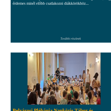
érdemes minél előbb csatlakozni diákkörökhöz...
További részletek
Belvárosi Plébánia Napközis Tábor és