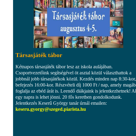
Társasjáték tábor
Kétnapos társasjáték tábor lesz az iskola aulájában.
Csoportvezetőink segítségével öt asztal közül választhattok a
jobbnál jobb társasjátékok közül. Kezdés minden nap 8:30-kor,
befejezés 16:00-kor. Részvételi díj 1000 Ft / nap, amely magá
foglalja az ebéd árát is. Leendő diákjaink is jelentkezhetnek! A
egy napra is lehet jönni. 20 fős keretben gondolkodunk.
Jelentkezés Keserű György tanár úrnál emailen:
keseru.gyorgy@szeged.piarista.hu