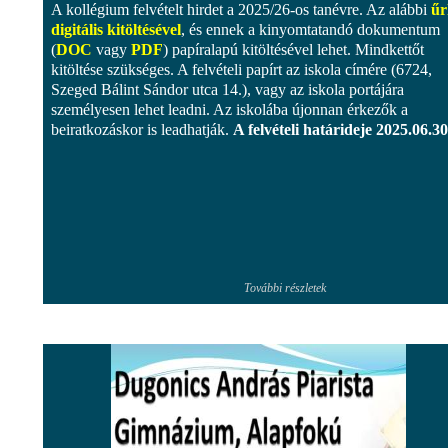
A kollégium felvételt hirdet a 2025/26-os tanévre. Az alábbi
űr
digitális kitöltésével
, és ennek a kinyomtatandó dokumentum
(
DOC
vagy
PDF
) papíralapú kitöltésével lehet. Mindkettőt
kitöltése szükséges. A felvételi papírt az iskola címére (6724,
Szeged Bálint Sándor utca 14.), vagy az iskola portájára
személyesen lehet leadni. Az iskolába újonnan érkezők a
beiratkozáskor is leadhatják.
A felvételi határideje 2025.06.30
További részletek