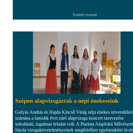
További részletek
Szépen alapvizsgáztak a népi énekeseink
Gulyás András és Hajda Kincső Virág népi énekes növendéke
számára a hatodik évet záró alapvizsga koncert szervezése
sokoldalú, izgalmas feladat volt. A Piarista Alapfokú Művészet
Iskola vizsgakövetelményeinek megfelelően egyénenként öt-öt