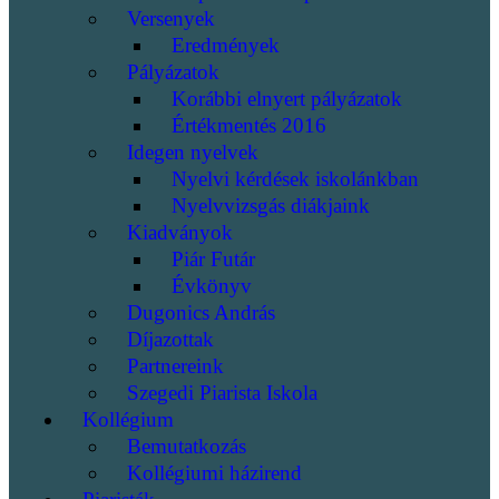
Versenyek
Eredmények
Pályázatok
Korábbi elnyert pályázatok
Értékmentés 2016
Idegen nyelvek
Nyelvi kérdések iskolánkban
Nyelvvizsgás diákjaink
Kiadványok
Piár Futár
Évkönyv
Dugonics András
Díjazottak
Partnereink
Szegedi Piarista Iskola
Kollégium
Bemutatkozás
Kollégiumi házirend