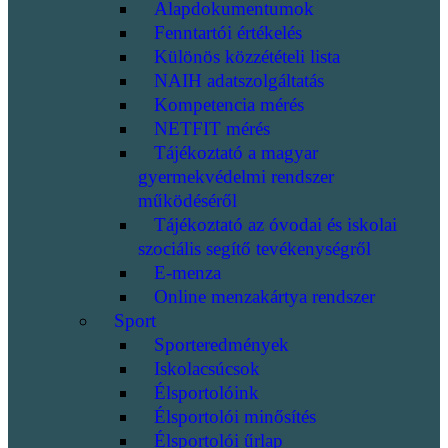
Alapdokumentumok
Fenntartói értékelés
Különös közzétételi lista
NAIH adatszolgáltatás
Kompetencia mérés
NETFIT mérés
Tájékoztató a magyar
gyermekvédelmi rendszer
működéséről
Tájékoztató az óvodai és iskolai
szociális segítő tevékenységről
E-menza
Online menzakártya rendszer
Sport
Sporteredmények
Iskolacsúcsok
Élsportolóink
Élsportolói minősítés
Élsportolói űrlap