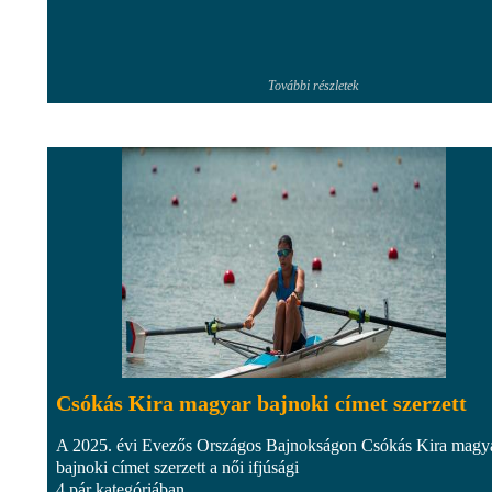
További részletek
Csókás Kira magyar bajnoki címet szerzett
A 2025. évi Evezős Országos Bajnokságon Csókás Kira magy
bajnoki címet szerzett a női ifjúsági
4 pár kategóriában.