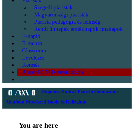
Piaristák
Szegedi piaristák
Magyarországi piaristák
Piarista pedagógia és lelkiség
Rendi ünnepek emléknapok imanapok
E-napló
E-menza
Classroom
Levelezés
Keresés
Alapfokú Művészeti Iskola
.
Dugonics András Piarista Gimnázium
Alapfokú Művészeti Iskola és Kollégium
You are here