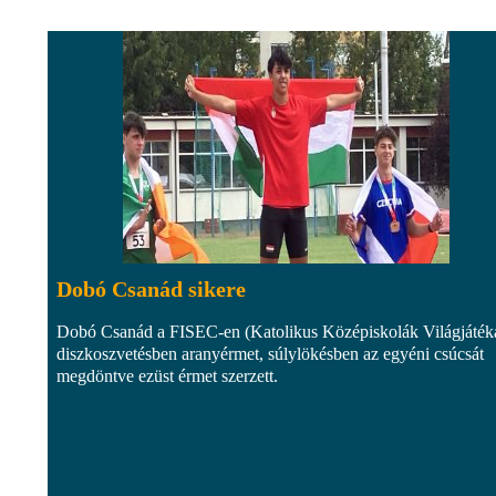
Dobó Csanád sikere
Dobó Csanád a FISEC-en (Katolikus Középiskolák Világjáték
diszkoszvetésben aranyérmet, súlylökésben az egyéni csúcsát
megdöntve ezüst érmet szerzett.