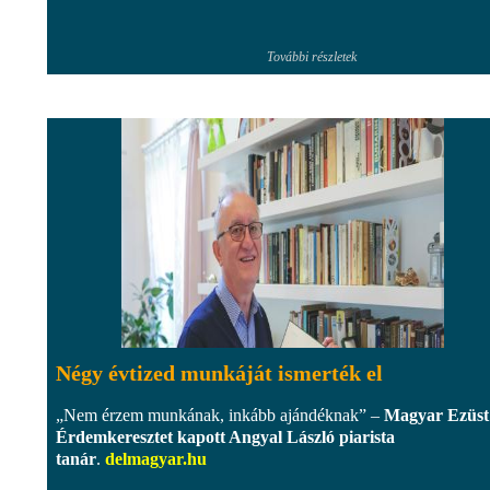
További részletek
Négy évtized munkáját ismerték el
„Nem érzem munkának, inkább ajándéknak” –
Magyar Ezüst
Érdemkeresztet kapott Angyal László piarista
tanár
.
delmagyar.hu