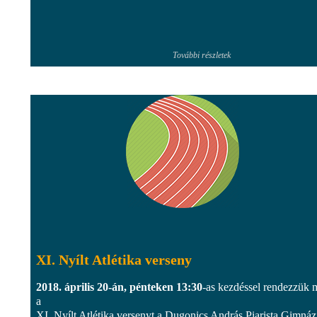
További részletek
XI. Nyílt Atlétika verseny
2018. április 20-án, pénteken 13:30
-as kezdéssel rendezzük 
a
XI. Nyílt Atlétika versenyt a Dugonics András Piarista Gimná