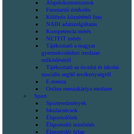
Alapdokumentumok
Fenntartói értékelés
Különös közzétételi lista
NAIH adatszolgáltatás
Kompetencia mérés
NETFIT mérés
Tájékoztató a magyar
gyermekvédelmi rendszer
működéséről
Tájékoztató az óvodai és iskolai
szociális segítő tevékenységről
E-menza
Online menzakártya rendszer
Sport
Sporteredmények
Iskolacsúcsok
Élsportolóink
Élsportolói minősítés
Élsportolói űrlap