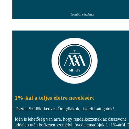
További részletek
1%-kal a teljes életre nevelésért
Tisztelt Szülők, kedves Öregdiákok, tisztelt Látogatók!
Idén is lehetőség van arra, hogy rendelkezzenek az összevont
adóalap után befizetett személyi jövedelemadójuk 1+1%-áról. 