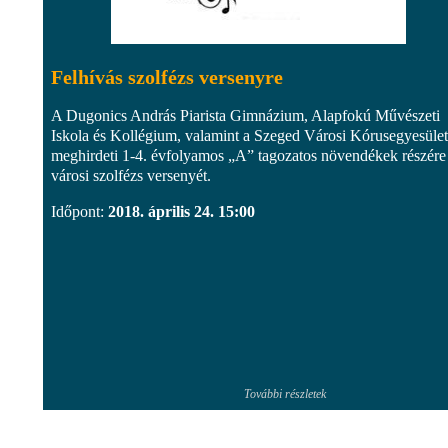
Felhívás szolfézs versenyre
A Dugonics András Piarista Gimnázium, Alapfokú Művészeti
Iskola és Kollégium, valamint a Szeged Városi Kórusegyesület
meghirdeti 1-4. évfolyamos „A” tagozatos növendékek részére
városi szolfézs versenyét.
Időpont:
2018. április 24. 15:00
További részletek