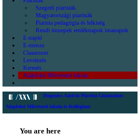
Piaristák
Szegedi piaristák
Magyarországi piaristák
Piarista pedagógia és lelkiség
Rendi ünnepek emléknapok imanapok
E-napló
E-menza
Classroom
Levelezés
Keresés
Alapfokú Művészeti Iskola
.
Dugonics András Piarista Gimnázium
Alapfokú Művészeti Iskola és Kollégium
You are here