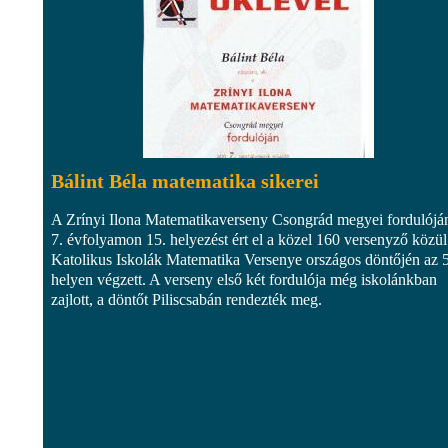
Bálint Béla matematika sikerei
A Zrínyi Ilona Matematikaverseny Csongrád megyei fordulójá
7. évfolyamon 15. helyezést ért el a közel 160 versenyző közül
Katolikus Iskolák Matematika Versenye országos döntőjén az 5
helyen végzett. A verseny első két fordulója még iskolánkban
zajlott, a döntőt Piliscsabán rendezték meg.