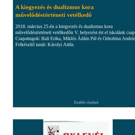
A kiegyezés és dualizmus kora
művelődéstörténeti vetélkedő
2018. március 25-én a kiegyezés és dualizmus kora
művelődéstörténeti vetélkedőn V. helyezést ért el iskolánk csap
Csapattagok: Bali Erika, Miklós Ádám Pál és Odrobina András
Felkészítő tanár: Károlyi Attila
További részletek