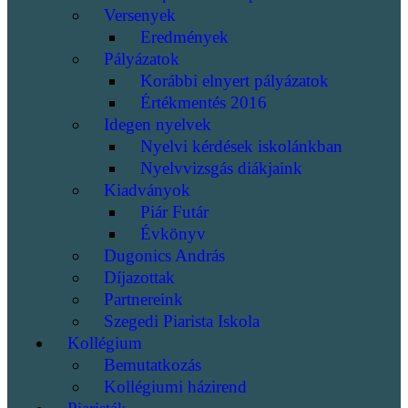
Versenyek
Eredmények
Pályázatok
Korábbi elnyert pályázatok
Értékmentés 2016
Idegen nyelvek
Nyelvi kérdések iskolánkban
Nyelvvizsgás diákjaink
Kiadványok
Piár Futár
Évkönyv
Dugonics András
Díjazottak
Partnereink
Szegedi Piarista Iskola
Kollégium
Bemutatkozás
Kollégiumi házirend