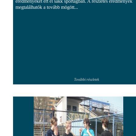
eredményeket ért el sakk sportágban. A részletes eredmények
megtalálhatók a tovább mögött...
További részletek