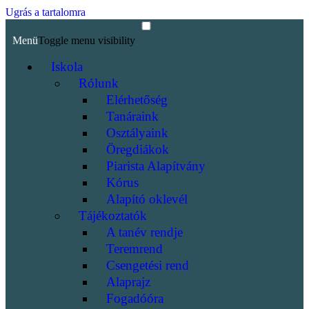
Ugrás a tartalomra
Menü
Toggle menu visibility
Iskola
Rólunk
Elérhetőség
Tanáraink
Osztályaink
Öregdiákok
Piarista Alapítvány
Kórus
Alapító oklevél
Tájékoztatók
A tanév rendje
Teremrend
Csengetési rend
Alaprajz
Fogadóóra