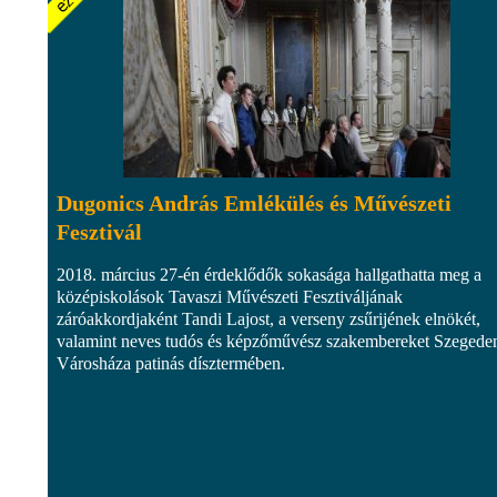
Dugonics András Emlékülés és Művészeti
Fesztivál
2018. március 27-én érdeklődők sokasága hallgathatta meg a
középiskolások Tavaszi Művészeti Fesztiváljának
záróakkordjaként Tandi Lajost, a verseny zsűrijének elnökét,
valamint neves tudós és képzőművész szakembereket Szegeden
Városháza patinás dísztermében.