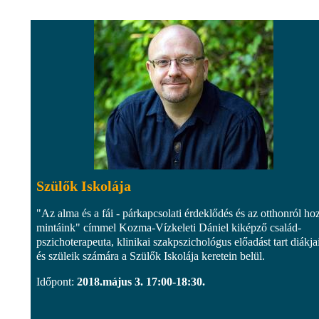
Szülők Iskolája
"Az alma és a fái - párkapcsolati érdeklődés és az otthonról hoz
mintáink" címmel Kozma-Vízkeleti Dániel kiképző család-
pszichoterapeuta, klinikai szakpszichológus előadást tart diákja
és szüleik számára a Szülők Iskolája keretein belül.
Időpont:
2018.május 3. 17:00-18:30.