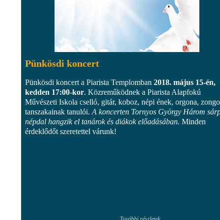
Pünkösdi koncert
Pünkösdi koncert a Piarista Templomban
2018. május 15-én,
kedden 17:00-kor
. Közreműködnek a Piarista Alapfokú
Művészeti Iskola cselló, gitár, koboz, népi ének, orgona, zongo
tanszakainak tanulói.
A koncerten Tornyos György Három sárpi
népdal hangzik el tanárok és diákok előadásában.
Minden
érdeklődőt szeretettel várunk!
További részletek