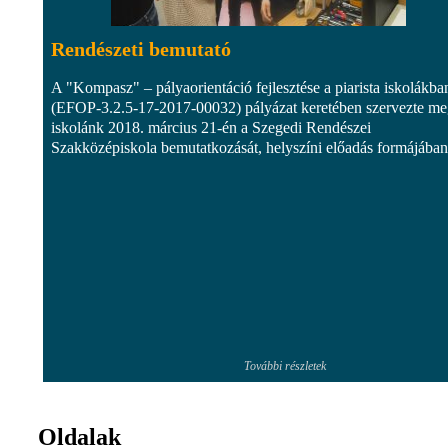
Rendészeti bemutató
A "Kompasz" – pályaorientáció fejlesztése a piarista iskolákba
(EFOP-3.2.5-17-2017-00032) pályázat keretében szervezte m
iskolánk 2018. március 21-én a Szegedi Rendészei
Szakközépiskola bemutatkozását, helyszíni előadás formájában.
További részletek
Oldalak