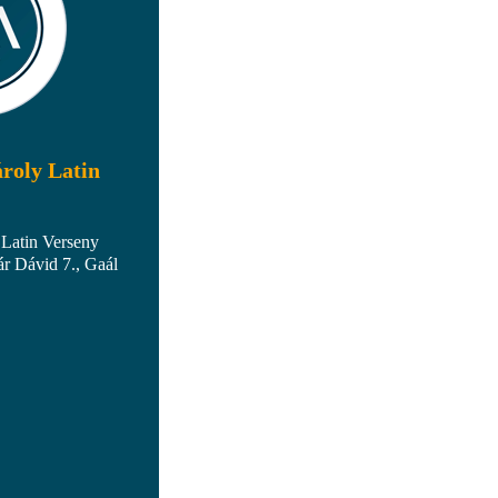
roly Latin
 Latin Verseny
r Dávid 7., Gaál