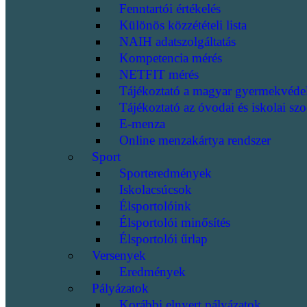
Fenntartói értékelés
Különös közzétételi lista
NAIH adatszolgáltatás
Kompetencia mérés
NETFIT mérés
Tájékoztató a magyar gyermekvéde
Tájékoztató az óvodai és iskolai szo
E-menza
Online menzakártya rendszer
Sport
Sporteredmények
Iskolacsúcsok
Élsportolóink
Élsportolói minősítés
Élsportolói űrlap
Versenyek
Eredmények
Pályázatok
Korábbi elnyert pályázatok