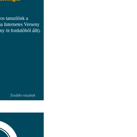
y
yos tanuzlónk a
a Internetes Verseny
eny öt fordulóból állt).
További részletek