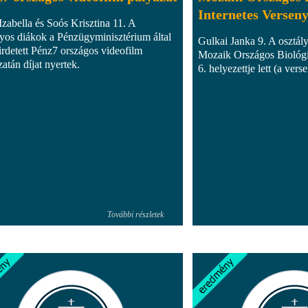
Internetes Versen
Izabella és Soós Krisztina 11. A
lyos diákok a Pénzügyminisztérium által
Gulkai Janka 9. A osztál
rdetett Pénz7 országos videofilm
Mozaik Országos Biológi
atán díjat nyertek.
6. helyezettje lett (a vers
További részletek