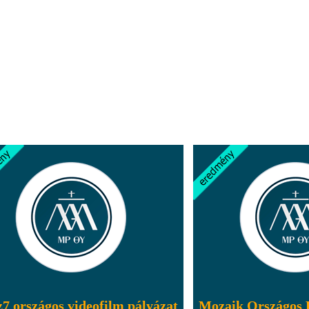
7 országos videofilm pályázat
Mozaik Országos 