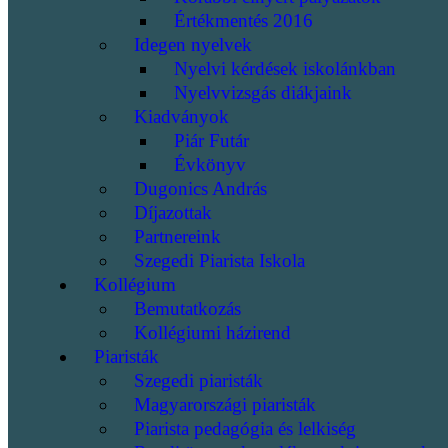
Értékmentés 2016
Idegen nyelvek
Nyelvi kérdések iskolánkban
Nyelvvizsgás diákjaink
Kiadványok
Piár Futár
Évkönyv
Dugonics András
Díjazottak
Partnereink
Szegedi Piarista Iskola
Kollégium
Bemutatkozás
Kollégiumi házirend
Piaristák
Szegedi piaristák
Magyarországi piaristák
Piarista pedagógia és lelkiség