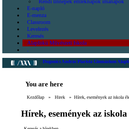
Rendi ünnepek emléknapok imanapok
E-napló
E-menza
Classroom
Levelezés
Keresés
Alapfokú Művészeti Iskola
.
Dugonics András Piarista Gimnázium Alapfo
You are here
Kezdőlap
»
Hirek
»
Hírek, események az iskola él
Hírek, események az iskola 
Keresés a hírekben