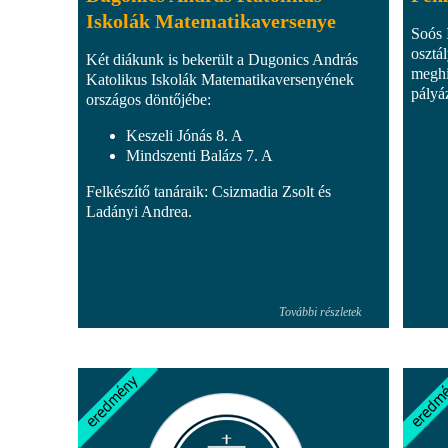
Iskolák Matematikaversenye
Soós 
osztá
Két diákunk is bekerült a Dugonics András
meghi
Katolikus Iskolák Matematikaversenyének
pályáz
országos döntőjébe:
Keszeli Jónás 8. A
Mindszenti Balázs 7. A
Felkészítő tanáraik: Csizmadia Zsolt és
Ladányi Andrea.
További részletek