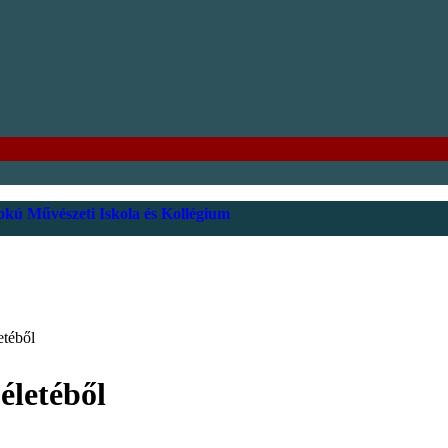
kú Művészeti Iskola és Kollégium
etéből
életéből