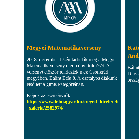
Megyei Matematikaverseny
Kato
And
2018. december 17-én tartották meg a Megyei
Matematikaverseny eredményhirdetését. A
Bálin
versenyt először rendezték meg Csongrád
Dugon
megyében. Bálint Béla 8. A osztályos diákunk
orszá
első lett a gimis kategóriában.
Képek az eseményről:
https://www.delmagyar.hu/szeged_hirek/tehetseges_
_galeria/2582974/