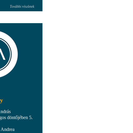
További részletek
y
András
gos döntőjében 5.
i Andrea