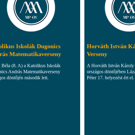
likus Iskolák Dugonics
Horváth István Ká
rás Matematikaverseny
Verseny
t Béla (8. A) a Katolikus Iskolák
A Horváth István Károly
ics András Matematikaverseny
országos döntőjében Lázá
gos döntőjén második lett.
Péter 17. helyezést ért el.
matematikus_diakokat_dijaztak_szegeden_-