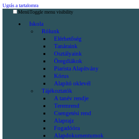
Ugrás a tartalomra
Menü
Toggle menu visibility
Iskola
Rólunk
Elérhetőség
Tanáraink
Osztályaink
Öregdiákok
Piarista Alapítvány
Kórus
Alapító oklevél
Tájékoztatók
A tanév rendje
Teremrend
Csengetési rend
Alaprajz
Fogadóóra
Alapdokumentumok