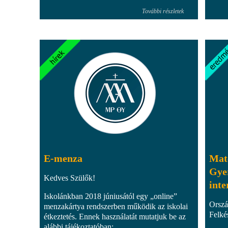
További részletek
E-menza
Mat
Gye
Kedves Szülők!
int
Iskolánkban 2018 júniusától egy „online”
Orszá
menzakártya rendszerben működik az iskolai
Felké
étkeztetés. Ennek használatát mutatjuk be az
alábbi tájékoztatóban: