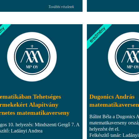
További részletek
ematikában Tehetséges
Dugonics András
rmekekért Alapítvány
matematikaversen
ernetes matematikaverseny
Bálint Béla a Dugonics 
matematikaverseny orszá
gos 10. helyezés: Mindszenti Gergő 7. A
helyezést ért el.
szítő: Ladányi Andrea
Felkészítő tanár: Ladány