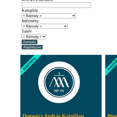
Kategória
Intézmény
Tanév
Dugonics András Katolikus
Pénz