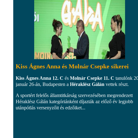
Kiss Ágnes Anna és Molnár Csepke sikerei
Kiss Ágnes Anna 12. C
és
Molnár Csepke 11. C
tanulónk 2
január 26-án, Budapesten a
Héraklész Gálán
vettek részt.
A sportért felelős államtitkárság szervezésében megrendezett
Héraklész Gálán kategóriánként díjazták az előző év legjobb
utánpótlás versenyzőit és edzőiket...