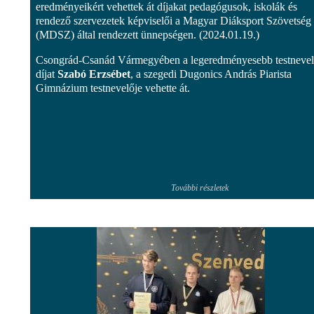
eredményeikért vehettek át díjakat pedagógusok, iskolák és
rendező szervezetek képviselői a Magyar Diáksport Szövetség
(MDSZ) által rendezett ünnepségen. (2024.01.19.)
Csongrád-Csanád Vármegyében a legeredményesebb testnevel
díjat
Szabó Erzsébet
, a szegedi Dugonics András Piarista
Gimnázium testnevelője vehette át.
További részletek