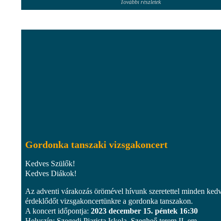
További részletek
Gordonka tanszaki vizsgakoncert
Kedves Szülők!
Kedves Diákok!
Az adventi várakozás örömével hívunk szeretettel minden ked
érdeklődőt vizsgakoncertünkre a gordonka tanszakon.
A koncert időpontja:
2023 december 15. péntek 16:30
Helyszín: Szegedi Piarista Iskola, Szegheő terem II. em.