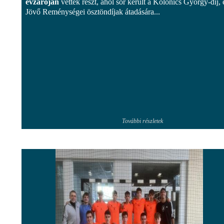
évzáróján
vettek részt, ahol sor került a Kolonics György-díj, 
Jövő Reménységei ösztöndíjak átadására...
További részletek