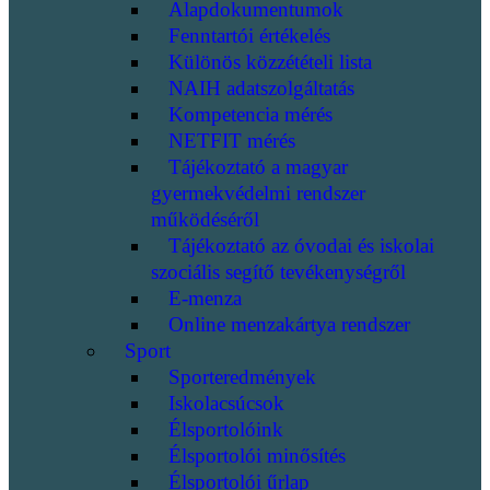
Alapdokumentumok
Fenntartói értékelés
Különös közzétételi lista
NAIH adatszolgáltatás
Kompetencia mérés
NETFIT mérés
Tájékoztató a magyar
gyermekvédelmi rendszer
működéséről
Tájékoztató az óvodai és iskolai
szociális segítő tevékenységről
E-menza
Online menzakártya rendszer
Sport
Sporteredmények
Iskolacsúcsok
Élsportolóink
Élsportolói minősítés
Élsportolói űrlap