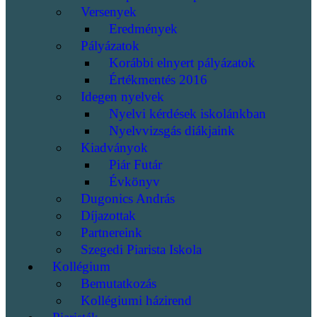
Versenyek
Eredmények
Pályázatok
Korábbi elnyert pályázatok
Értékmentés 2016
Idegen nyelvek
Nyelvi kérdések iskolánkban
Nyelvvizsgás diákjaink
Kiadványok
Piár Futár
Évkönyv
Dugonics András
Díjazottak
Partnereink
Szegedi Piarista Iskola
Kollégium
Bemutatkozás
Kollégiumi házirend