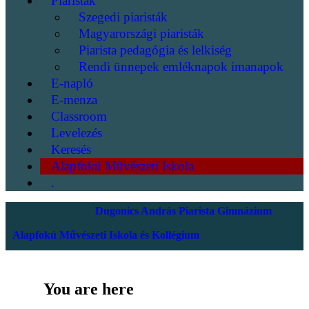
Piaristák
Szegedi piaristák
Magyarországi piaristák
Piarista pedagógia és lelkiség
Rendi ünnepek emléknapok imanapok
E-napló
E-menza
Classroom
Levelezés
Keresés
Alapfokú Művészeti Iskola
.
Dugonics András Piarista Gimnázium
Alapfokú Művészeti Iskola és Kollégium
You are here