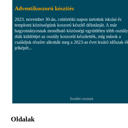
Adventikoszorú készítés
2023. november 30-án, csütörtöki napon tartottuk iskolai és
templomi közösségünk koszorú készítő délutánját. A már
hagyományosnak mondható közösségi együttléten több osztály
diák küldöttjei az osztály koszorút készítették, míg mások a
családjuk részére alkották meg a 2023-as évet lezáró időszak é
jelképét...
További részletek
Oldalak