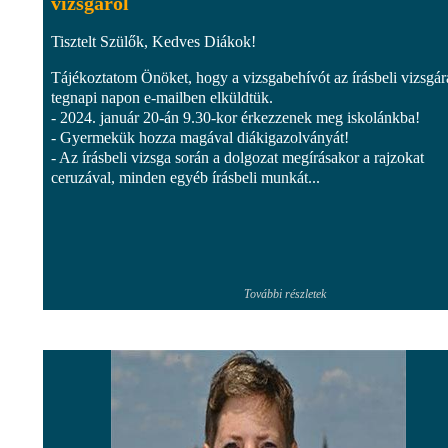
vizsgáról
Tisztelt Szülők, Kedves Diákok!
Tájékoztatom Önöket, hogy a vizsgabehívót az írásbeli vizsgár
tegnapi napon e-mailben elküldtük.
- 2024. január 20-án 9.30-kor érkezzenek meg iskolánkba!
- Gyermekük hozza magával diákigazolványát!
- Az írásbeli vizsga során a dolgozat megírásakor a rajzokat
ceruzával, minden egyéb írásbeli munkát...
További részletek