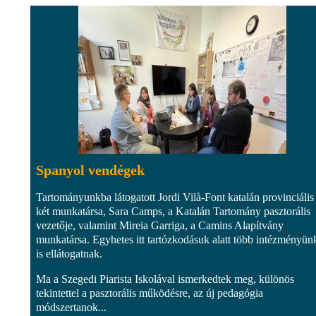
Spanyol vendégek
Tartományunkba látogatott Jordi Vilà-Font katalán provinciális
két munkatársa, Sara Camps, a Katalán Tartomány pasztorális
vezetője, valamint Mireia Garriga, a Camins Alapítvány
munkatársa. Egyhetes itt tartózkodásuk alatt több intézményün
is ellátogatnak.
Ma a Szegedi Piarista Iskolával ismerkedtek meg, különös
tekintettel a pasztorális működésre, az új pedagógia
módszertanok...