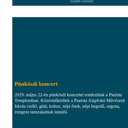
További részletek
Pünkösdi koncert
2019. május 22-én pünkösdi koncertet rendeztünk a Piarista
Templomban. Közreműködtek a Piarista Alapfokú Művészeti
Iskola cselló, gitár, koboz, népi ének, népi hegedű, orgona,
zongora tanszakainak tanulói.