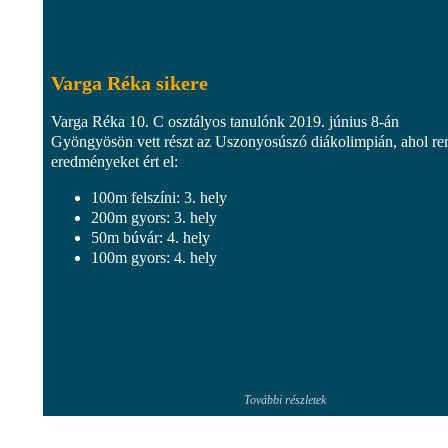
Varga Réka sikere
Varga Réka 10. C osztályos tanulónk 2019. június 8-án
Gyöngyösön vett részt az Uszonyosúszó diákolimpián, ahol r
eredményeket ért el:
100m felszíni: 3. hely
200m gyors: 3. hely
50m búvár: 4. hely
100m gyors: 4. hely
További részletek