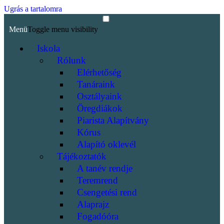
Ugrás a tartalomra
Menü
Toggle menu visibility
Iskola
Rólunk
Elérhetőség
Tanáraink
Osztályaink
Öregdiákok
Piarista Alapítvány
Kórus
Alapító oklevél
Tájékoztatók
A tanév rendje
Teremrend
Csengetési rend
Alaprajz
Fogadóóra