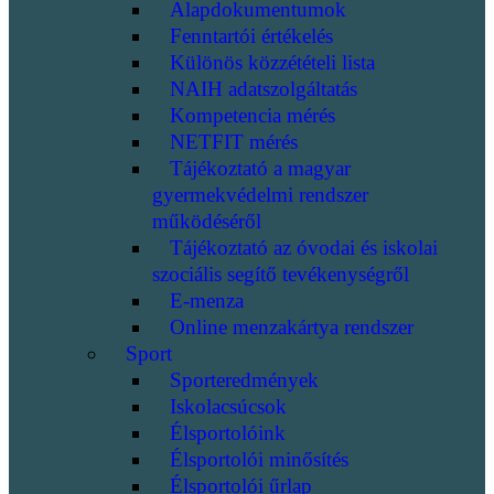
Alapdokumentumok
Fenntartói értékelés
Különös közzétételi lista
NAIH adatszolgáltatás
Kompetencia mérés
NETFIT mérés
Tájékoztató a magyar
gyermekvédelmi rendszer
működéséről
Tájékoztató az óvodai és iskolai
szociális segítő tevékenységről
E-menza
Online menzakártya rendszer
Sport
Sporteredmények
Iskolacsúcsok
Élsportolóink
Élsportolói minősítés
Élsportolói űrlap