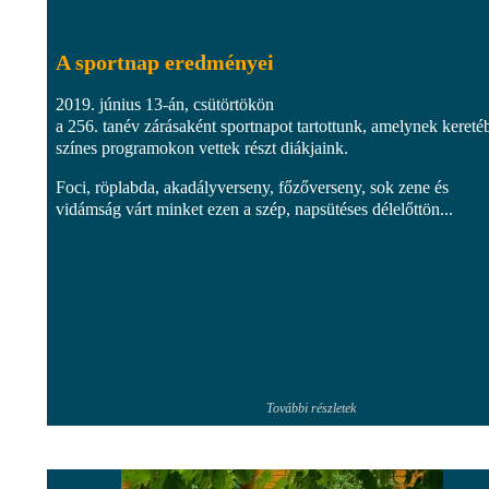
A sportnap eredményei
2019. június 13-án, csütörtökön
a 256. tanév zárásaként sportnapot tartottunk, amelynek kereté
színes programokon vettek részt diákjaink.
Foci, röplabda, akadályverseny, főzőverseny, sok zene és
vidámság várt minket ezen a szép, napsütéses délelőttön...
További részletek