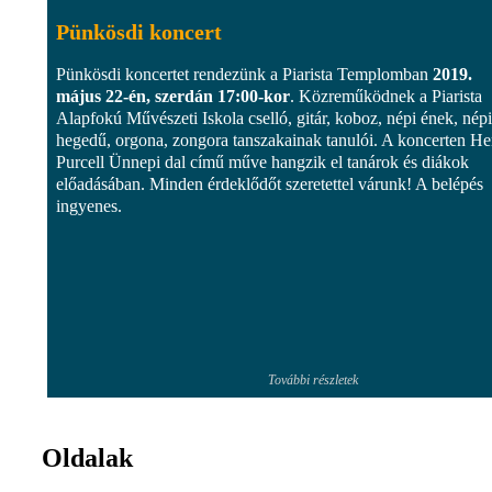
Pünkösdi koncert
Pünkösdi koncertet rendezünk a Piarista Templomban
2019.
május 22-én, szerdán 17:00-kor
. Közreműködnek a Piarista
Alapfokú Művészeti Iskola cselló, gitár, koboz, népi ének, népi
hegedű, orgona, zongora tanszakainak tanulói. A koncerten H
Purcell Ünnepi dal című műve hangzik el tanárok és diákok
előadásában. Minden érdeklődőt szeretettel várunk! A belépés
ingyenes.
További részletek
Oldalak