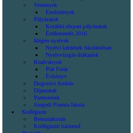
Versenyek
Eredmények
Pályázatok
Korábbi elnyert pályázatok
Értékmentés 2016
Idegen nyelvek
Nyelvi kérdések iskolánkban
Nyelvvizsgás diákjaink
Kiadványok
Piár Futár
Évkönyv
Dugonics András
Díjazottak
Partnereink
Szegedi Piarista Iskola
Kollégium
Bemutatkozás
Kollégiumi házirend