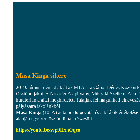
Masa Kinga sikere
2019. június 5-én adták át az MTA-n a Gábor Dénes Középisk
Ösztöndíjakat. A Novofer Alapítvány, Műszaki Szellemi Alkotá
kuratóriuma által meghirdetett Találjuk fel magunkat! elnevezé
pályázatra iskolánkból
Masa Kinga
(10. A) adta be dolgozatát és a bírálók értékelése
alapján egyszeri ösztöndíjban részesült.
https://youtu.be/svp9HxhOqco