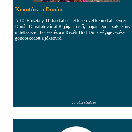
Kenutúra a Dunán
A 10. B osztály 11 diákkal és két kísérővel kenukkal leevezett 
Dunán Dunaföldvártól Bajáig. Jó idő, magas Duna, sok szúny
nutellás szendvicsek és a a Rezéti-Holt-Duna végigevezése
gondoskodott a jókedvről.
További részletek