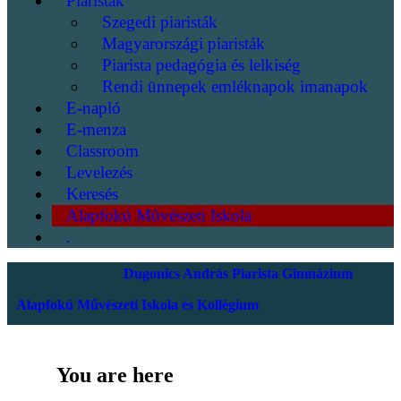
Piaristák
Szegedi piaristák
Magyarországi piaristák
Piarista pedagógia és lelkiség
Rendi ünnepek emléknapok imanapok
E-napló
E-menza
Classroom
Levelezés
Keresés
Alapfokú Művészeti Iskola
.
Dugonics András Piarista Gimnázium
Alapfokú Művészeti Iskola és Kollégium
You are here