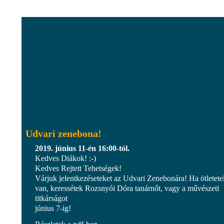
Udvari zenebona!
2019. június 11-én 16:00-tól.
Kedves Diákok! :-)
Kedves Rejtett Tehetségek!
Várjuk jelentkezéseteket az Udvari Zenebonára! Ha ötletete
van, keressétek Rozsnyói Dóra tanárnőt, vagy a művészeti
titkárságot
június 7-ig!