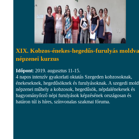
XIX. Kobzos-énekes-hegedűs-furulyás moldva
népzenei kurzus
Időpont
: 2019. augusztus 11-15.
4 napos intenzív gyakorlati oktatás Szegeden kobzosoknak,
énekeseknek, hegedűsöknek és furulyásoknak. A szegedi mold
népzenei műhely a kobzosok, hegedűsök, népdalénekesek és
hagyományőrző népi furulyások képzésének országosan és
határon túl is híres, színvonalas szakmai fóruma.