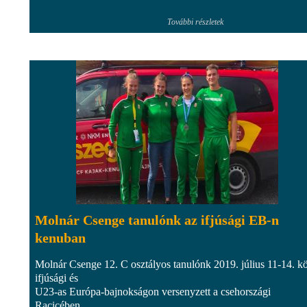
További részletek
Molnár Csenge tanulónk az ifjúsági EB-n
kenuban
Molnár Csenge 12. C osztályos tanulónk 2019. július 11-14. kö
ifjúsági és
U23-as Európa-bajnokságon versenyzett a csehországi
Racicében...