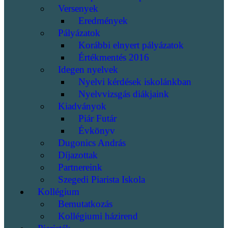
Versenyek
Eredmények
Pályázatok
Korábbi elnyert pályázatok
Értékmentés 2016
Idegen nyelvek
Nyelvi kérdések iskolánkban
Nyelvvizsgás diákjaink
Kiadványok
Piár Futár
Évkönyv
Dugonics András
Díjazottak
Partnereink
Szegedi Piarista Iskola
Kollégium
Bemutatkozás
Kollégiumi házirend