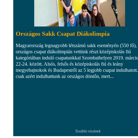
Országos Sakk Csapat Diákolimpia
Magyarország legnagyobb létszámú sakk eseményén (550 fő),
országos csapat diákolimpián vettünk részt középiskolás fiú
kategóriában induló csapatunkkal Szombathelyen 2019. márci
22-24. között. Alsós, felsős és középiskolás fiú és leány
megyebajnokok és Budapestről az 5 legjobb csapat indulhatott
csak azért indulhattunk az országos döntőn, mert...
További részletek