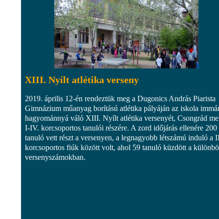
XIII. Nyílt atlétika verseny
2019. április 12-én rendeztük meg a Dugonics András Piarista
Gimnázium műanyag borítású atlétika pályáján az iskola immá
hagyománnyá váló XIII. Nyílt atlétika versenyét, Csongrád m
I-IV. korcsoportos tanulói részére. A zord időjárás ellenére 200
tanuló vett részt a versenyen, a legnagyobb létszámú induló a II
korcsoportos fiúk között volt, ahol 59 tanuló küzdött a különb
versenyszámokban.