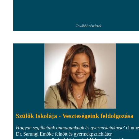
További részletek
Szülők Iskolája - Veszteségeink feldolgozása
Hogyan segíthetünk önmagunknak és gyermekeinknek?
címme
Dr. Sarungi Emőke felnőtt és gyermekpszichiáter,