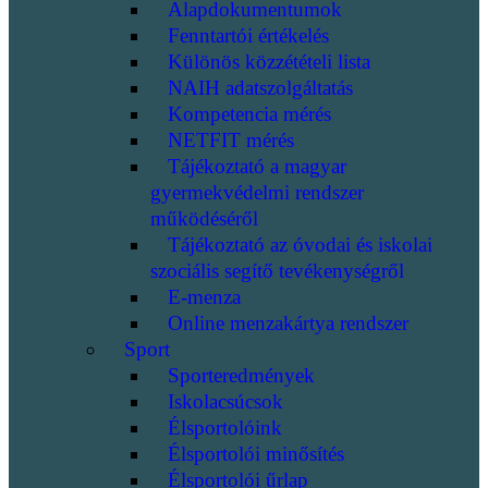
Alapdokumentumok
Fenntartói értékelés
Különös közzétételi lista
NAIH adatszolgáltatás
Kompetencia mérés
NETFIT mérés
Tájékoztató a magyar
gyermekvédelmi rendszer
működéséről
Tájékoztató az óvodai és iskolai
szociális segítő tevékenységről
E-menza
Online menzakártya rendszer
Sport
Sporteredmények
Iskolacsúcsok
Élsportolóink
Élsportolói minősítés
Élsportolói űrlap