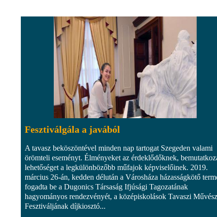
Fesztiválgála a javából
A tavasz beköszöntével minden nap tartogat Szegeden valami
örömteli eseményt. Élményeket az érdeklődőknek, bemutatkoz
lehetőséget a legkülönbözőbb műfajok képviselőinek. 2019.
március 26-án, kedden délután a Városháza házasságkötő term
fogadta be a Dugonics Társaság Ifjúsági Tagozatának
hagyományos rendezvényét, a középiskolások Tavaszi Művész
Fesztiváljának díjkiosztó...