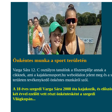
Önkéntes munka a sport területén
Varga Sára 12. C osztályos tanulónk a főszereplője annak a
cikknek, ami a kajakkenusport.hu weboldalon jelent meg és a s
területen tevékenykedő önkéntes munkáról szól.
A 18 éves szegedi Varga Sára 2008 óta kajakozik, és előszö
két évvel ezelőtt vett részt önkéntesként a szegedi
Világkupán...