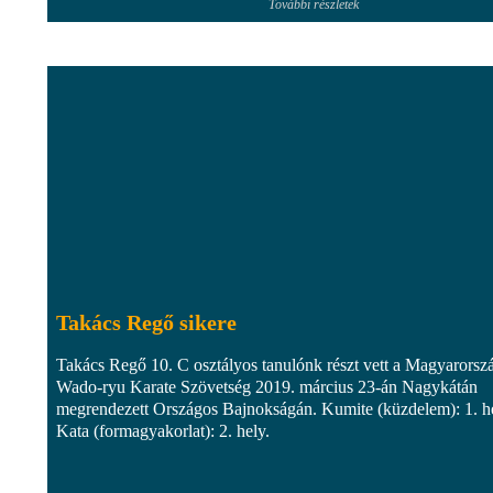
További részletek
Takács Regő sikere
Takács Regő 10. C osztályos tanulónk részt vett a Magyarorsz
Wado-ryu Karate Szövetség 2019. március 23-án Nagykátán
megrendezett Országos Bajnokságán. Kumite (küzdelem): 1. he
Kata (formagyakorlat): 2. hely.