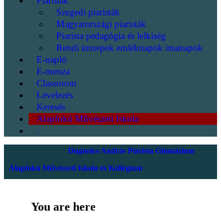
Piaristák
Szegedi piaristák
Magyarországi piaristák
Piarista pedagógia és lelkiség
Rendi ünnepek emléknapok imanapok
E-napló
E-menza
Classroom
Levelezés
Keresés
Alapfokú Művészeti Iskola
.
Dugonics András Piarista Gimnázium
Alapfokú Művészeti Iskola és Kollégium
You are here