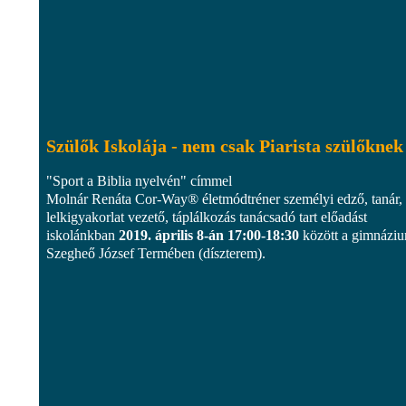
Szülők Iskolája - nem csak Piarista szülőknek
"Sport a Biblia nyelvén" címmel
Molnár Renáta Cor-Way® életmódtréner személyi edző, tanár,
lelkigyakorlat vezető, táplálkozás tanácsadó tart előadást
iskolánkban
2019. április 8-án 17:00-18:30
között a gimnázi
Szegheő József Termében (díszterem).