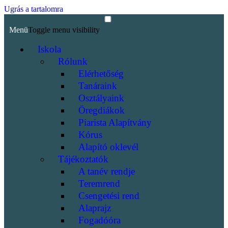
Ugrás a tartalomra
Menü
Toggle menu visibility
Iskola
Rólunk
Elérhetőség
Tanáraink
Osztályaink
Öregdiákok
Piarista Alapítvány
Kórus
Alapító oklevél
Tájékoztatók
A tanév rendje
Teremrend
Csengetési rend
Alaprajz
Fogadóóra