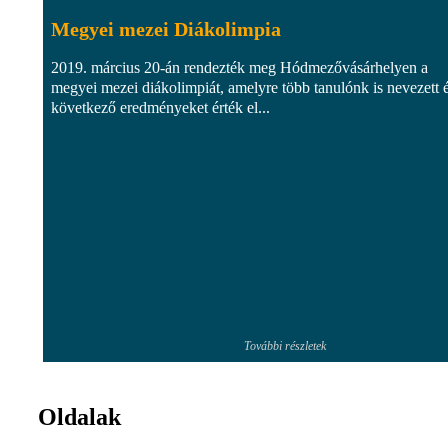
Megyei mezei Diákolimpia
2019. március 20-án rendezték meg Hódmezővásárhelyen a
megyei mezei diákolimpiát, amelyre több tanulónk is nevezett é
következő eredményeket érték el...
További részletek
Oldalak