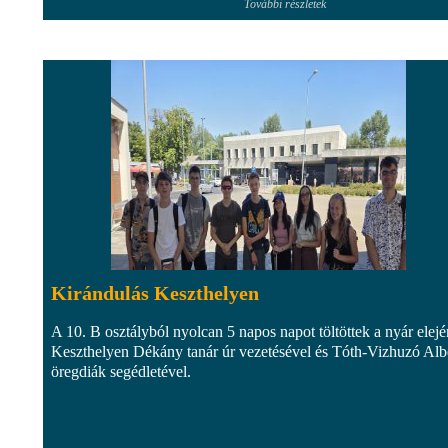
További részletek
Kirándulás Keszthelyen
A 10. B osztályból nyolcan 5 napos napot töltöttek a nyár elejé
Keszthelyen Dékány tanár úr vezetésével és Tóth-Vizhuzó Alb
öregdiák segédletével.