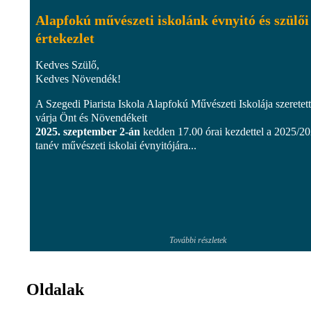
Alapfokú művészeti iskolánk évnyitó és szülői
értekezlet
Kedves Szülő,
Kedves Növendék!
A Szegedi Piarista Iskola Alapfokú Művészeti Iskolája szeretett
várja Önt és Növendékeit
2025. szeptember 2-án
kedden 17.00 órai kezdettel a 2025/20
tanév művészeti iskolai évnyitójára...
További részletek
Oldalak