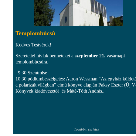
Templombúcsú
Kedves Testvérek!
Szeretettel hívlak benneteket a
szeptember 21.
vasárnapi
templombúcsúra.
9:30 Szentmise
10:30 pódiumbeszélgetés: Aaron Wessman "Az egyház küldet
a polarizált világban" című könyve alapján Paksy Eszter (Új V
Könyvek kiadóvezető) és Máté-Tóth András...
További részletek