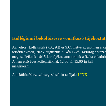
Kollégiumi beköltözésre vonatkozó tájékoztat
Az „elsős” kollégisták (7.A, 9.B és 9.C, illetve az újonnan érk
felsőbb évesek) 2025. augusztus 31.-én 12-tól 14:00-ig érkezz
meg, szüleiknek 14:15-kor tájékoztatót tartunk a fizika előadób
A nem első éves kollégistáknak 12:00-tól 15.00-ig kell
megérkezni.
A beköltözéshez szükséges listát itt találják:
LINK