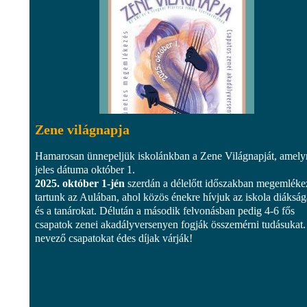
Zene világnapja
Hamarosan ünnepeljük iskolánkban a Zene Világnapját, amel
jeles dátuma október 1.
2025. október 1-jén
szerdán a délelőtt időszakban megemléke
tartunk az Aulában, ahol közös énekre hívjuk az iskola diákság
és a tanárokat. Délután a második felvonásban pedig 4-6 fős
csapatok zenei akadályversenyen fogják összemérni tudásukat.
nevező csapatokat édes díjak várják!