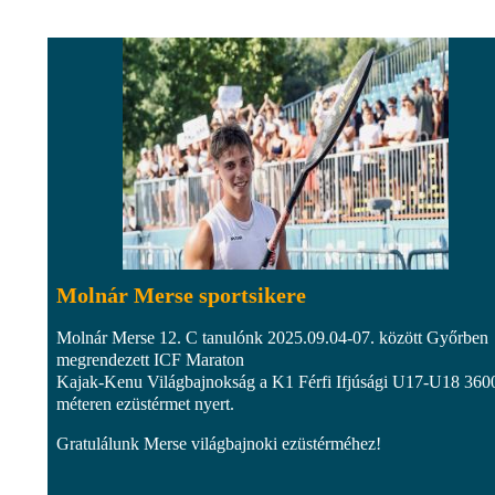
Molnár Merse sportsikere
Molnár Merse 12. C tanulónk 2025.09.04-07. között Győrben
megrendezett ICF Maraton
Kajak-Kenu Világbajnokság a K1 Férfi Ifjúsági U17-U18 360
méteren ezüstérmet nyert.
Gratulálunk Merse világbajnoki ezüstérméhez!