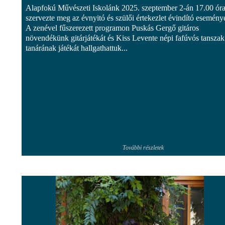
Alapfokú Művészeti Iskolánk 2025. szeptember 2-án 17.00 ór
szervezte meg az évnyitó és szülői értekezlet évindító eseményé
A zenével fűszerezett programon Puskás Gergő gitáros
növendékünk gitárjátékát és Kiss Levente népi fafúvós tanszak
tanárának játékát hallgathattuk...
További részletek