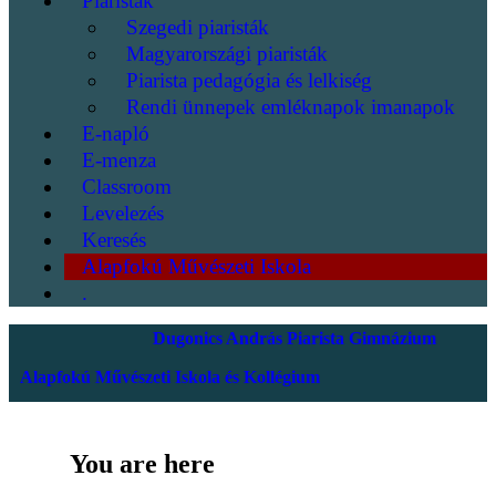
Piaristák
Szegedi piaristák
Magyarországi piaristák
Piarista pedagógia és lelkiség
Rendi ünnepek emléknapok imanapok
E-napló
E-menza
Classroom
Levelezés
Keresés
Alapfokú Művészeti Iskola
.
Dugonics András Piarista Gimnázium
Alapfokú Művészeti Iskola és Kollégium
You are here