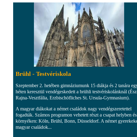
Brühl - Testvériskola
Szeptember 2. hetében gimnáziumunk 15 diákja és 2 tanára eg
héten keresztül vendégeskedett a brühli testvériskolánknál (És
Rajna-Vesztfália, Erzbischöfliches St. Ursula-Gymnasium).
A magyar diákokat a német családok nagy vendégszeretettel
fogadták. Számos programon vehetett részt a csapat helyben és
környéken: Köln, Brühl, Bonn, Düsseldorf. A német gyerekeke
magyar családok...