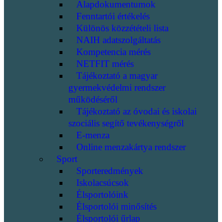
Alapdokumentumok
Fenntartói értékelés
Különös közzétételi lista
NAIH adatszolgáltatás
Kompetencia mérés
NETFIT mérés
Tájékoztató a magyar
gyermekvédelmi rendszer
működéséről
Tájékoztató az óvodai és iskolai
szociális segítő tevékenységről
E-menza
Online menzakártya rendszer
Sport
Sporteredmények
Iskolacsúcsok
Élsportolóink
Élsportolói minősítés
Élsportolói űrlap