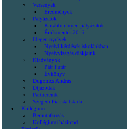
Versenyek
Eredmények
Pályázatok
Korábbi elnyert pályázatok
Értékmentés 2016
Idegen nyelvek
Nyelvi kérdések iskolánkban
Nyelvvizsgás diákjaink
Kiadványok
Piár Futár
Évkönyv
Dugonics András
Díjazottak
Partnereink
Szegedi Piarista Iskola
Kollégium
Bemutatkozás
Kollégiumi házirend