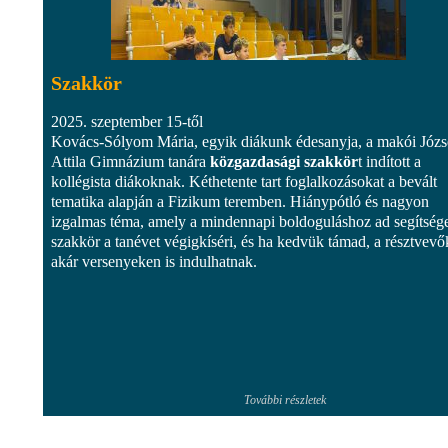
Szakkör
2025. szeptember 15-től
Kovács-Sólyom Mária, egyik diákunk édesanyja, a makói Józs
Attila Gimnázium tanára
közgazdasági szakkör
t indított a
kollégista diákoknak. Kéthetente tart foglalkozásokat a bevált
tematika alapján a Fizikum teremben. Hiánypótló és nagyon
izgalmas téma, amely a mindennapi boldoguláshoz ad segítsége
szakkör a tanévet végigkíséri, és ha kedvük támad, a résztvevő
akár versenyeken is indulhatnak.
További részletek