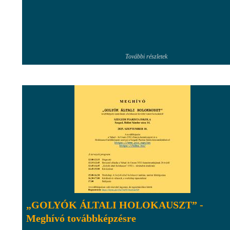
További részletek
„GOLYÓK ÁLTALI HOLOKAUSZT” -
Meghívó továbbképzésre