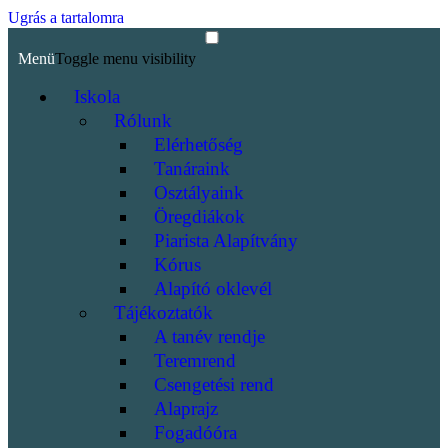
Ugrás a tartalomra
Menü
Toggle menu visibility
Iskola
Rólunk
Elérhetőség
Tanáraink
Osztályaink
Öregdiákok
Piarista Alapítvány
Kórus
Alapító oklevél
Tájékoztatók
A tanév rendje
Teremrend
Csengetési rend
Alaprajz
Fogadóóra