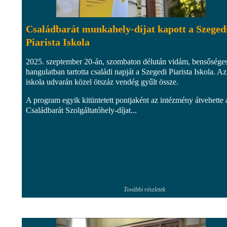
Családbarát munkahely-díjat kapott a Szeged
Piarista Iskola
2025. szeptember 20-án, szombaton délután vidám, bensősége
hangulatban tartotta családi napját a Szegedi Piarista Iskola. Az
iskola udvarán közel ötszáz vendég gyűlt össze.
A program egyik kitüntetett pontjaként az intézmény átvehette 
Családbarát Szolgáltatóhely-díjat...
További részletek