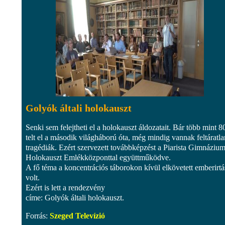
Golyók általi holokauszt
Senki sem felejtheti el a holokauszt áldozatait. Bár több mint 8
telt el a második világháború óta, még mindig vannak feltáratla
tragédiák. Ezért szervezett továbbképzést a Piarista Gimnázium
Holokauszt Emlékközponttal együttműködve.
A fő téma a koncentrációs táborokon kívül elkövetett emberirtá
volt.
Ezért is lett a rendezvény
címe: Golyók általi holokauszt.
Forrás:
Szeged Televízió