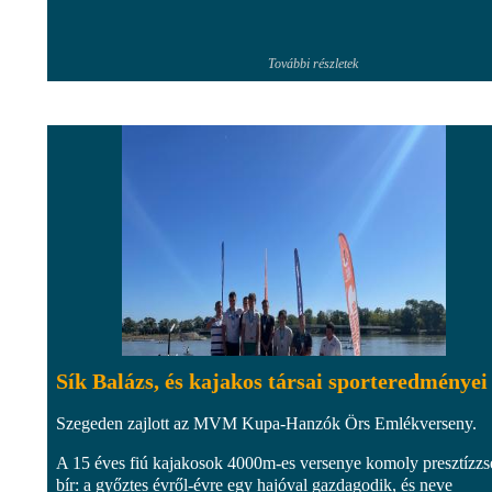
További részletek
Sík Balázs, és kajakos társai sporteredményei
Szegeden zajlott az MVM Kupa-Hanzók Örs Emlékverseny.
A 15 éves fiú kajakosok 4000m-es versenye komoly presztízzs
bír: a győztes évről-évre egy hajóval gazdagodik, és neve