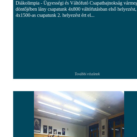
Diákolimpia - Ügyességi és Váltófutó Csapatbajnokság várme
döntőjében lány csapatunk 4x800 váltófutásban első helyezést, 
4x1500-as csapatunk 2. helyezést ért el...
További részletek