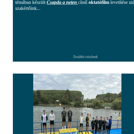
témában készült
Csapda a neten
című
oktatófilm
levetítése ut
szakértőink...
További részletek