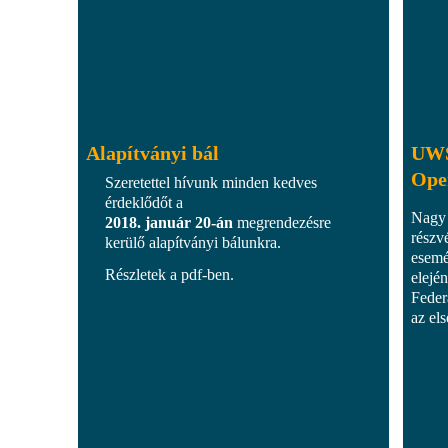
Alapítványi bál
UWS
Ope
Szeretettel hívunk minden kedves
érdeklődőt a
Nagy 
2018. január 20-án
megrendezésre
részv
kerülő alapítványi bálunkra.
esemé
Részletek a pdf-ben.
elejé
Feder
az el