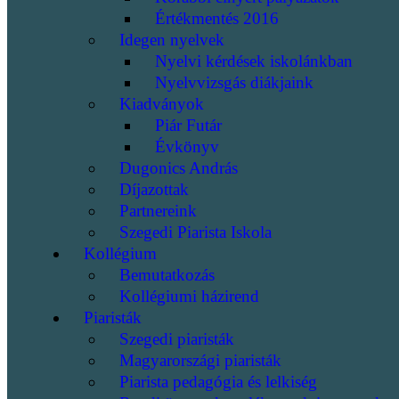
Értékmentés 2016
Idegen nyelvek
Nyelvi kérdések iskolánkban
Nyelvvizsgás diákjaink
Kiadványok
Piár Futár
Évkönyv
Dugonics András
Díjazottak
Partnereink
Szegedi Piarista Iskola
Kollégium
Bemutatkozás
Kollégiumi házirend
Piaristák
Szegedi piaristák
Magyarországi piaristák
Piarista pedagógia és lelkiség