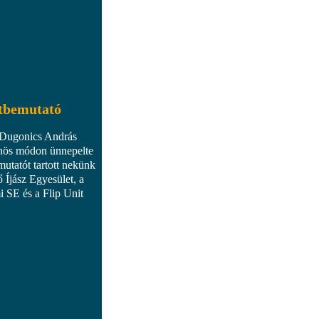
rtbemutató
 Dugonics András
nös módon ünnepelte
utatót tartott nekünk
Íjász Egyesület, a
 SE és a Flip Unit