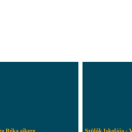
a Réka sikere
Szülők Iskolája - 