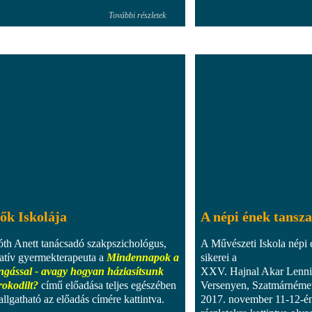
További részletek
ők Iskolája
A népi ének tansza
óth Anett tanácsadó szakpszichológus,
A Művészeti Iskola népi
ratív gyermekterapeuta a
Mindennapok a
sikerei a
ngással - avagy hogyan háziasítsunk
XXV. Hajnal Akar Lenni
rokodilt?
című előadása teljes egészében
Versenyen, Szatmárnéme
llgatható az előadás címére kattintva.
2017. november 11-12-én