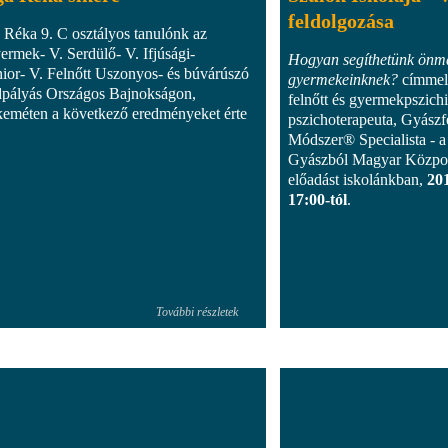
feldolgozása
 Réka 9. C osztályos tanulónk az
ermek- V. Serdülő- V. Ifjúsági-
Hogyan segíthetünk önm
nior- V. Felnőtt Uszonyos- és búvárúszó
gyermekeinknek?
címmel
pályás Országos Bajnokságon,
felnőtt és gyermekpszichi
eméten a következő eredményeket érte
pszichoterapeuta, Gyászf
Módszer® Specialista - 
Gyászból Magyar Központ
előadást iskolánkban,
20
17:00-tól
.
További részletek