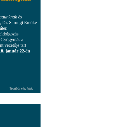
agunknak és
, Dr. Sarungi Emőke
áter,
eldolgozás
a Gyógyulás a
 vezetője tart
18. január 22-én
További részletek