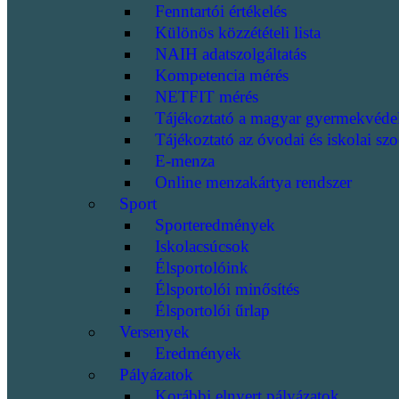
Fenntartói értékelés
Különös közzétételi lista
NAIH adatszolgáltatás
Kompetencia mérés
NETFIT mérés
Tájékoztató a magyar gyermekvéde
Tájékoztató az óvodai és iskolai szo
E-menza
Online menzakártya rendszer
Sport
Sporteredmények
Iskolacsúcsok
Élsportolóink
Élsportolói minősítés
Élsportolói űrlap
Versenyek
Eredmények
Pályázatok
Korábbi elnyert pályázatok