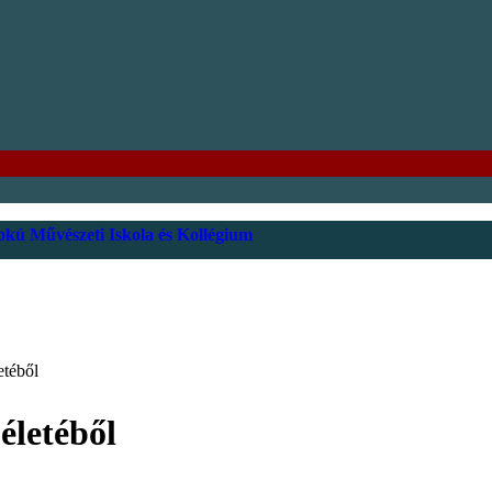
kú Művészeti Iskola és Kollégium
etéből
életéből