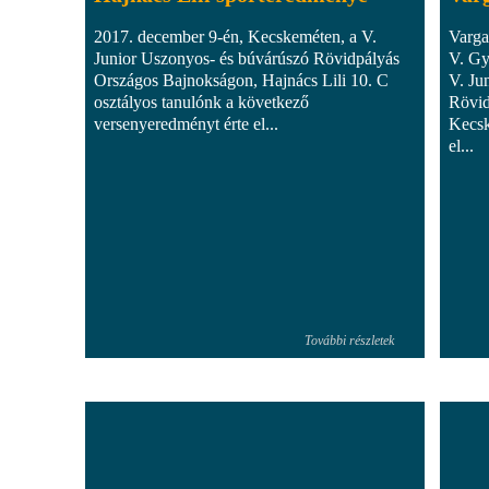
2017. december 9-én, Kecskeméten, a V.
Varga
Junior Uszonyos- és búvárúszó Rövidpályás
V. Gy
Országos Bajnokságon, Hajnács Lili 10. C
V. Ju
osztályos tanulónk a következő
Rövid
versenyeredményt érte el...
Kecsk
el...
További részletek