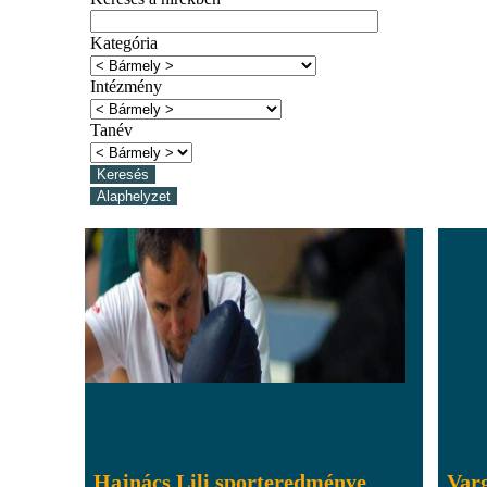
Kategória
Intézmény
Tanév
Hajnács Lili sporteredménye
Varg