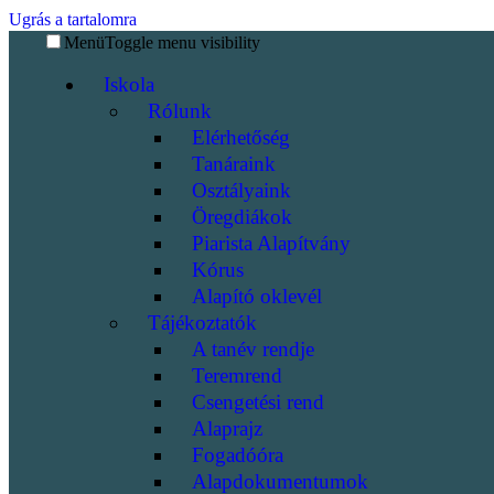
Ugrás a tartalomra
Menü
Toggle menu visibility
Iskola
Rólunk
Elérhetőség
Tanáraink
Osztályaink
Öregdiákok
Piarista Alapítvány
Kórus
Alapító oklevél
Tájékoztatók
A tanév rendje
Teremrend
Csengetési rend
Alaprajz
Fogadóóra
Alapdokumentumok