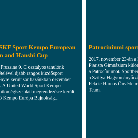
KF Sport Kempo European
Patrocíniumi spo
n and Hanshi Cup
2017. november 23-án a
Piarista Gimnázium külö
Fruzsina 9. C osztályos tanulónk
a Patrocíniumot. Sportbem
ételével újabb rangos küzdősport
a Szittya Hagyományőrző 
nyre került sor hazánkban december
Fekete Harcos Önvédelmi
n. A United World Sport Kempo
Team.
ation égisze alatt megrendezésre került
ső Kempo Európa Bajnokság...