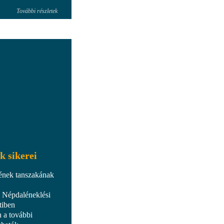
További részletek
k sikerei
 ének tanszakának
 Népdaléneklési
tiben
 a további