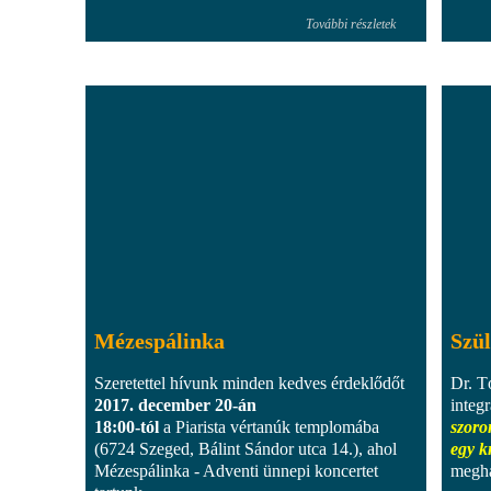
További részletek
Mézespálinka
Szül
Szeretettel hívunk minden kedves érdeklődőt
Dr. T
2017. december 20-án
integ
18:00-tól
a Piarista vértanúk templomába
szoro
(6724 Szeged, Bálint Sándor utca 14.), ahol
egy k
Mézespálinka - Adventi ünnepi koncertet
megha