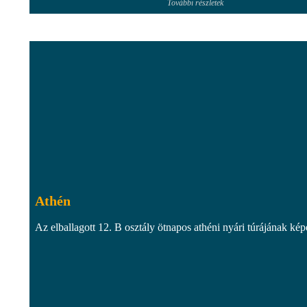
További részletek
Athén
Az elballagott 12. B osztály ötnapos athéni nyári túrájának kép