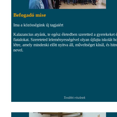
Befogadó mise
Ima a közösségünk új tagjaiért
Kalazancius atyánk, te egész életedben szeretted a gyerekeket 
fiatalokat. Szereteted leleményességével olyan újfajta iskolát ho
létre, amely mindenki előtt nyitva áll, műveltséget kínál, és hitr
nevel.
További részletek