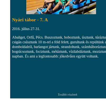
Nyári tábor - 7. A
2016. július 27-31.
Abaliget, Orfű, Pécs. Buszoztunk, boboztunk, úsztunk, túráztu
csigán csúsztunk 10 m-rel a föld felett, gurultunk és repültünk 
domboldalról, barlangot jártunk, strandoltunk, számháborúztun
bográcsoztunk, fociztunk, métáztunk, vízilabdáztunk, moziztun
napban. És ami a legfontosabb: jókedvűen együtt voltunk.​
További részletek