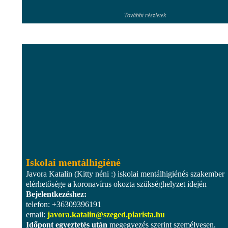
További részletek
Iskolai mentálhigiéné
Javora Katalin (Kitty néni :) iskolai mentálhigiénés szakember
elérhetősége a koronavírus okozta szükséghelyzet idején
Bejelentkezéshez:
telefon: +36309396191
email:
javora.katalin@szeged.piarista.hu
Időpont egyeztetés után
megegyezés szerint személyesen,