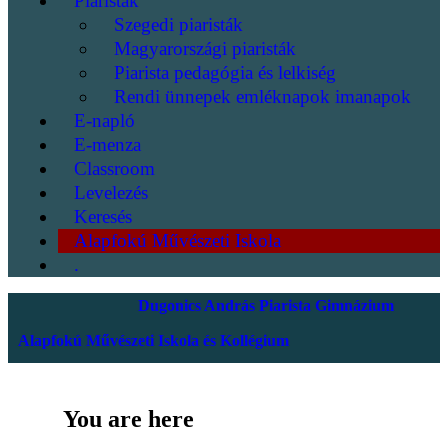
Piaristák
Szegedi piaristák
Magyarországi piaristák
Piarista pedagógia és lelkiség
Rendi ünnepek emléknapok imanapok
E-napló
E-menza
Classroom
Levelezés
Keresés
Alapfokú Művészeti Iskola
.
Dugonics András Piarista Gimnázium
Alapfokú Művészeti Iskola és Kollégium
You are here