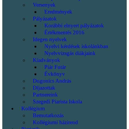
Versenyek
Eredmények
Pályázatok
Korábbi elnyert pályázatok
Értékmentés 2016
Idegen nyelvek
Nyelvi kérdések iskolánkban
Nyelvvizsgás diákjaink
Kiadványok
Piár Futár
Évkönyv
Dugonics András
Díjazottak
Partnereink
Szegedi Piarista Iskola
Kollégium
Bemutatkozás
Kollégiumi házirend