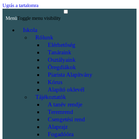
Ugrás a tartalomra
Menü
Toggle menu visibility
Iskola
Rólunk
Elérhetőség
Tanáraink
Osztályaink
Öregdiákok
Piarista Alapítvány
Kórus
Alapító oklevél
Tájékoztatók
A tanév rendje
Teremrend
Csengetési rend
Alaprajz
Fogadóóra