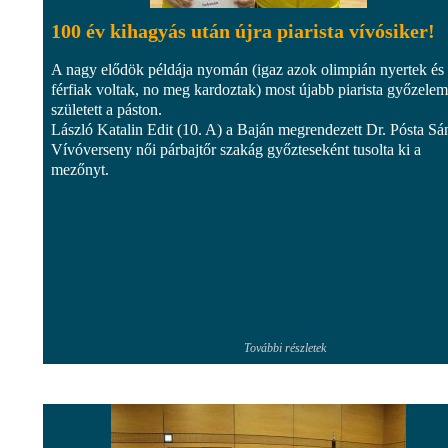
100 év kihagyás után újra piarista vívósiker!
A nagy elődök példája nyomán (igaz azok olimpián nyertek és
férfiak voltak, no meg kardoztak) most újabb piarista győzelem
született a páston.
László Katalin Edit (10. A) a Baján megrendezett Dr. Pósta Sá
Vívóverseny női párbajtőr szakág győzteseként tusolta ki a
mezőnyt.
További részletek