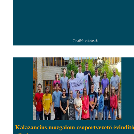
További részletek
Kalazancius mozgalom csoportvezető évindít