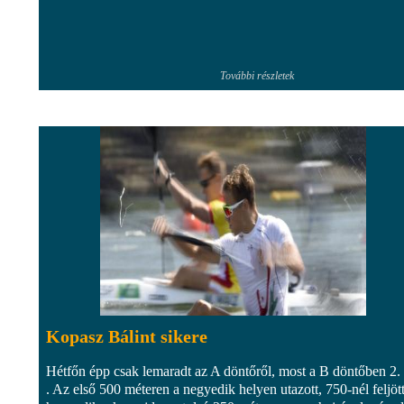
További részletek
Kopasz Bálint sikere
Hétfőn épp csak lemaradt az A döntőről, most a B döntőben 2. l
. Az első 500 méteren a negyedik helyen utazott, 750-nél feljöt