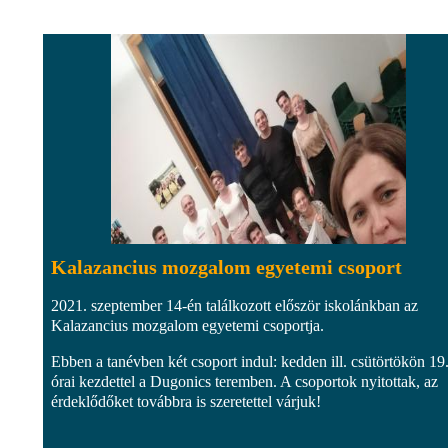
Kalazancius mozgalom egyetemi csoport
2021. szeptember 14-én találkozott először iskolánkban az
Kalazancius mozgalom egyetemi csoportja.
Ebben a tanévben két csoport indul: kedden ill. csütörtökön 19
órai kezdettel a Dugonics teremben. A csoportok nyitottak, az
érdeklődőket továbbra is szeretettel várjuk!