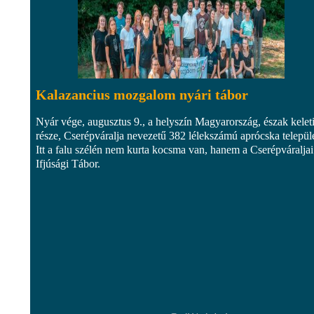
Kalazancius mozgalom nyári tábor
Nyár vége, augusztus 9., a helyszín Magyarország, észak kelet
része, Cserépváralja nevezetű 382 lélekszámú aprócska települ
Itt a falu szélén nem kurta kocsma van, hanem a Cserépváraljai
Ifjúsági Tábor.