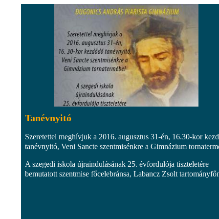
Tanévnyitó
Szeretettel meghívjuk a 2016. augusztus 31-én, 16.30-kor kez
tanévnyitó, Veni Sancte szentmisénkre a Gimnázium tornaterm
A szegedi iskola újraindulásának 25. évfordulója tiszteletére
bemutatott szentmise főcelebránsa, Labancz Zsolt tartományfő