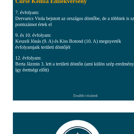
Curie Kémia Emlékverseny
7. évfolyam:
Dervarics Viola bejutott az országos döntőbe, de a többiek is s
pontszámot értek el
9. és 10. évfolyam:
Keszeli Jónás (9. A) és Kiss Botond (10. A) megnyerték
évfolyamjaik területi döntőjét
12. évfolyam:
Berta Jázmin 3. lett a területi döntőn (ami külön szép eredmény
így érettségi előtt)
További részletek