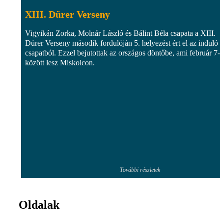
XIII. Dürer Verseny
Vigyikán Zorka, Molnár László és Bálint Béla csapata a XIII.
Dürer Verseny második fordulóján 5. helyezést ért el az induló
csapatból. Ezzel bejutottak az országos döntőbe, ami február 7-
között lesz Miskolcon.
További részletek
Oldalak