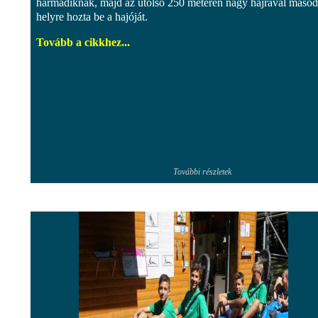
harmadiknak, majd az utolsó 250 méteren nagy hajrával másod
helyre hozta be a hajóját.
Tovább a cikkhez...
További részletek