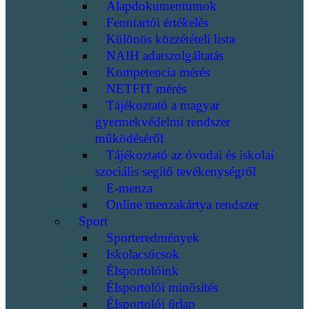
Alapdokumentumok
Fenntartói értékelés
Különös közzétételi lista
NAIH adatszolgáltatás
Kompetencia mérés
NETFIT mérés
Tájékoztató a magyar
gyermekvédelmi rendszer
működéséről
Tájékoztató az óvodai és iskolai
szociális segítő tevékenységről
E-menza
Online menzakártya rendszer
Sport
Sporteredmények
Iskolacsúcsok
Élsportolóink
Élsportolói minősítés
Élsportolói űrlap