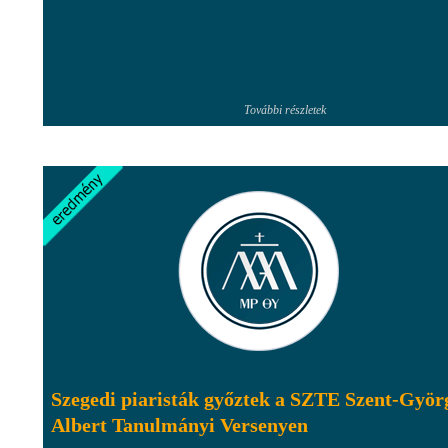
További részletek
Szegedi piaristák győztek a SZTE Szent-Györ
Albert Tanulmányi Versenyen