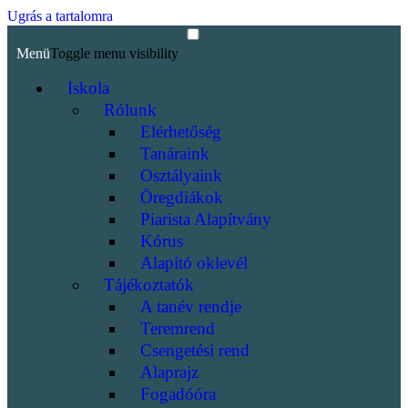
Ugrás a tartalomra
Menü
Toggle menu visibility
Iskola
Rólunk
Elérhetőség
Tanáraink
Osztályaink
Öregdiákok
Piarista Alapítvány
Kórus
Alapító oklevél
Tájékoztatók
A tanév rendje
Teremrend
Csengetési rend
Alaprajz
Fogadóóra