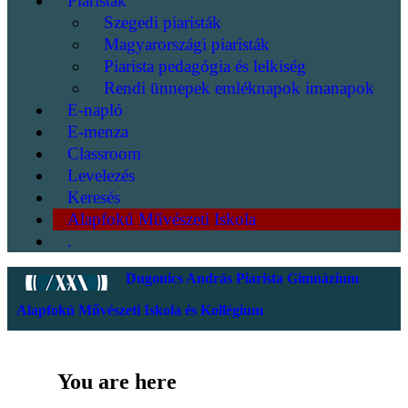
Piaristák
Szegedi piaristák
Magyarországi piaristák
Piarista pedagógia és lelkiség
Rendi ünnepek emléknapok imanapok
E-napló
E-menza
Classroom
Levelezés
Keresés
Alapfokú Művészeti Iskola
.
Dugonics András Piarista Gimnázium
Alapfokú Művészeti Iskola és Kollégium
You are here