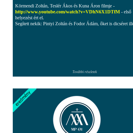
Körmendi Zoltán, Teslér Ákos és Kuna Áron filmje -
http://www.youtube.com/watch?v=VDhN6X1DTfM
- első
helyezést ért el.
Segített nekik: Pintyi Zoltán és Fodor Ádám, őket is dicséret ille
További részletek