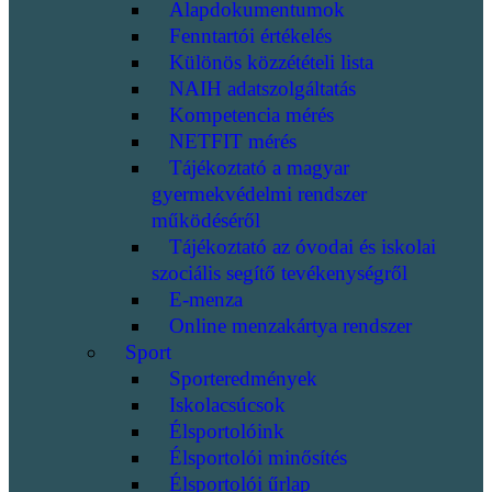
Alapdokumentumok
Fenntartói értékelés
Különös közzétételi lista
NAIH adatszolgáltatás
Kompetencia mérés
NETFIT mérés
Tájékoztató a magyar
gyermekvédelmi rendszer
működéséről
Tájékoztató az óvodai és iskolai
szociális segítő tevékenységről
E-menza
Online menzakártya rendszer
Sport
Sporteredmények
Iskolacsúcsok
Élsportolóink
Élsportolói minősítés
Élsportolói űrlap