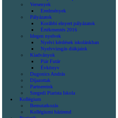
Versenyek
Eredmények
Pályázatok
Korábbi elnyert pályázatok
Értékmentés 2016
Idegen nyelvek
Nyelvi kérdések iskolánkban
Nyelvvizsgás diákjaink
Kiadványok
Piár Futár
Évkönyv
Dugonics András
Díjazottak
Partnereink
Szegedi Piarista Iskola
Kollégium
Bemutatkozás
Kollégiumi házirend