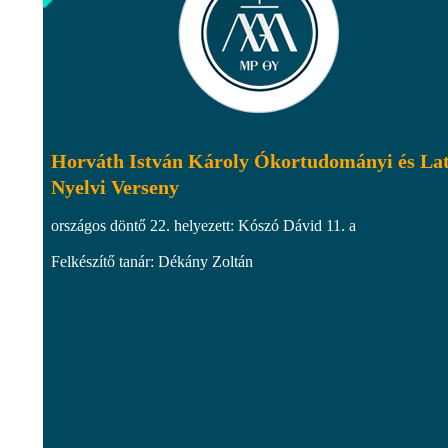
Horváth István Károly Ókortudományi és La
Nyelvi Verseny
országos döntő 22. helyezett: Kószó Dávid 11. a
Felkészítő tanár: Dékány Zoltán