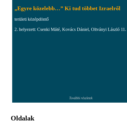
„Egyre közelebb…” Ki tud többet Izraelről
területi középdöntő
2. helyezett: Csenki Máté, Kovács Dániel, Oltványi László 11.
További részletek
Oldalak