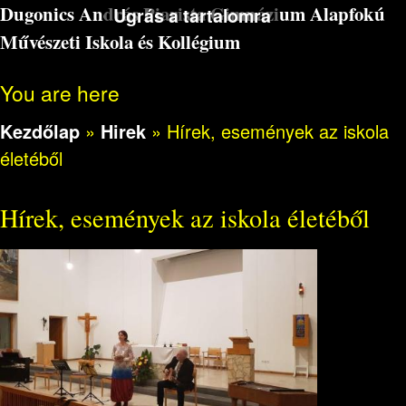
Dugonics András Piarista Gimnázium Alapfokú
Ugrás a tartalomra
Művészeti Iskola és Kollégium
You are here
Kezdőlap
»
Hirek
»
Hírek, események az iskola
életéből
Hírek, események az iskola életéből