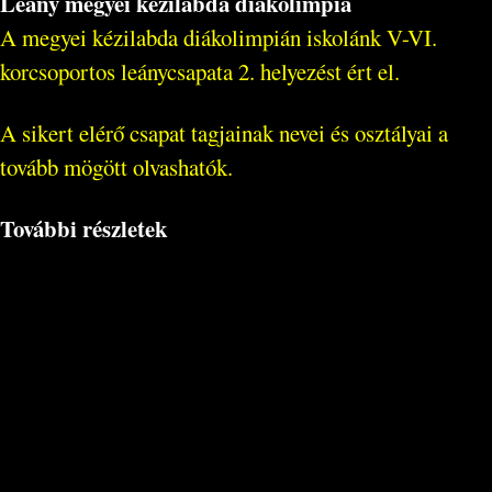
Leány megyei kézilabda diákolimpia
A megyei kézilabda diákolimpián iskolánk V-VI.
korcsoportos leánycsapata 2. helyezést ért el.
A sikert elérő csapat tagjainak nevei és osztályai a
tovább mögött olvashatók.
További részletek