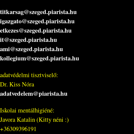
titkarsag@szeged.piarista.hu
igazgato@szeged.piarista.hu
etkezes@szeged.piarista.hu
it@szeged.piarista.hu
ami@szeged.piarista.hu
kollegium@szeged.piarista.hu
adatvédelmi tisztviselő:
Dr. Kiss Nóra
adatvedelem@piarista.hu
Iskolai mentálhigiéné:
Javora Katalin (Kitty néni :)
+36309396191