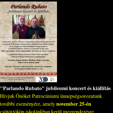
"Parlando Rubato" jubileumi koncert és kiállítás
Hívjuk Önöket Patrocíniumi ünnepségsorozatunk
november 25-én
további eseményére, amely
csütörtökön iskolánkban kerül megrendezésre.