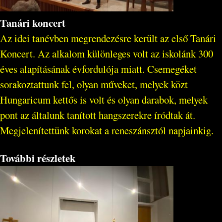
Tanári koncert
Az idei tanévben megrendezésre került az első Tanári
Koncert. Az alkalom különleges volt az iskolánk 300
éves alapításának évfordulója miatt. Csemegéket
sorakoztattunk fel, olyan műveket, melyek közt
Hungaricum kettős is volt és olyan darabok, melyek
pont az általunk tanított hangszerekre íródtak át.
Megjelenítettünk korokat a reneszánsztól napjainkig.
További részletek